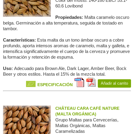
Color del mosto: 140-160 EBC/ 53.1-
60.6 Lovibond
Propiedades:
Malta caramelo oscuro
belga. Germinación a alta temperatura, seguida de tostado en
tambor.
Características:
Esta malta da un tono ámbar oscuro a cobre
profundo, aporta intensos aromas de caramelo, malta y galleta, e
intensifica significativamente el cuerpo de la cerveza y promueve
la formación y retención de espuma.
Uso:
Adecuado para Brown Ale, Dark Lager, Amber Beer, Bock
Beer y otros estilos. Hasta el 15% de la mezcla total.
Añadir al carrito
ESPECIFICACIÓN
CHÂTEAU CARA CAFÉ NATURE
(MALTA ORGÁNICA)
Grupo Maltas para Сervecerías,
Maltas Orgánicas, Maltas
Caramelizadas