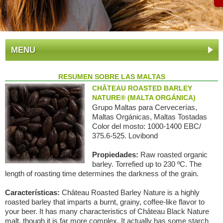
MENU
RESUMEN SOBRE LAS MALTAS
CHÂTEAU ROASTED BARLEY
NATURE® (MALTA ORGÁNICA)
Grupo Maltas para Сervecerías,
Maltas Orgánicas, Maltas Tostadas
Color del mosto: 1000-1400 EBC/
375.6-525. Lovibond
Propiedades:
Raw roasted organic
barley. Torrefied up to 230 ºC. The
length of roasting time determines the darkness of the grain.
Características:
Château Roasted Barley Nature is a highly
roasted barley that imparts a burnt, grainy, coffee-like flavor to
your beer. It has many characteristics of Château Black Nature
malt, though it is far more complex. It actually has some starch