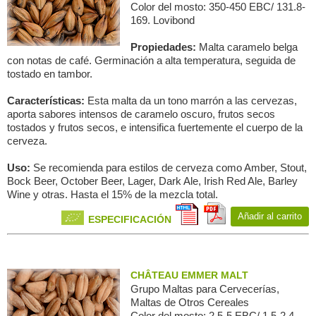
Color del mosto: 350-450 EBC/ 131.8-
169. Lovibond
Propiedades:
Malta caramelo belga
con notas de café. Germinación a alta temperatura, seguida de
tostado en tambor.
Características:
Esta malta da un tono marrón a las cervezas,
aporta sabores intensos de caramelo oscuro, frutos secos
tostados y frutos secos, e intensifica fuertemente el cuerpo de la
cerveza.
Uso:
Se recomienda para estilos de cerveza como Amber, Stout,
Bock Beer, October Beer, Lager, Dark Ale, Irish Red Ale, Barley
Wine y otras. Hasta el 15% de la mezcla total.
Añadir al carrito
ESPECIFICACIÓN
CHÂTEAU EMMER MALT
Grupo Maltas para Сervecerías,
Maltas de Otros Cereales
Color del mosto: 2.5-5 EBC/ 1.5-2.4