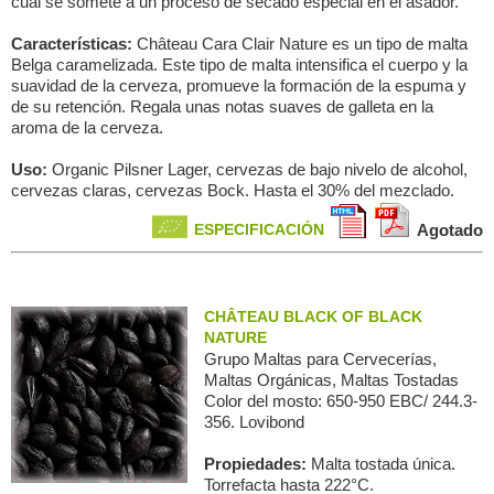
cual se somete a un proceso de secado especial en el asador.
Características:
Château Cara Clair Nature es un tipo de malta
Belga caramelizada. Este tipo de malta intensifica el cuerpo y la
suavidad de la cerveza, promueve la formación de la espuma y
de su retención. Regala unas notas suaves de galleta en la
aroma de la cerveza.
Uso:
Organic Pilsner Lager, cervezas de bajo nivelo de alcohol,
cervezas claras, cervezas Bock. Hasta el 30% del mezclado.
ESPECIFICACIÓN
Agotado
CHÂTEAU BLACK OF BLACK
NATURE
Grupo Maltas para Сervecerías,
Maltas Orgánicas, Maltas Tostadas
Color del mosto: 650-950 EBC/ 244.3-
356. Lovibond
Propiedades:
Malta tostada única.
Torrefacta hasta 222°C.