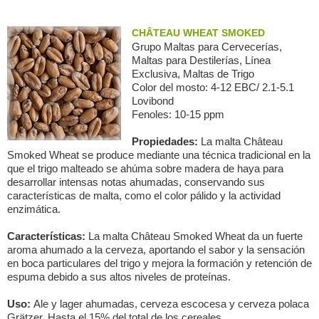
CHÂTEAU WHEAT SMOKED
Grupo Maltas para Сervecerías,
Maltas para Destilerías, Línea
Exclusiva, Maltas de Trigo
Color del mosto: 4-12 EBC/ 2.1-5.1
Lovibond
Fenoles: 10-15 ppm
Propiedades:
La malta Château
Smoked Wheat se produce mediante una técnica tradicional en la
que el trigo malteado se ahúma sobre madera de haya para
desarrollar intensas notas ahumadas, conservando sus
características de malta, como el color pálido y la actividad
enzimática.
Características:
La malta Château Smoked Wheat da un fuerte
aroma ahumado a la cerveza, aportando el sabor y la sensación
en boca particulares del trigo y mejora la formación y retención de
espuma debido a sus altos niveles de proteínas.
Uso:
Ale y lager ahumadas, cerveza escocesa y cerveza polaca
Grätzer. Hasta el 15% del total de los cereales.