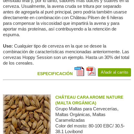
densidad final y, por lo tanto, sabores más dulces y suaves en la
cerveza. Usualmente, la avena cruda se tritura por separado
antes de agregarla al puré principal, pero podría también usarse
directamente en combinación con Château Pilsen de 6 hileras
para compensar la viscosidad que impartirá la avena y para
aportar más proteínas, así contribuyendo a la retención de
espuma.
Uso:
Cualquier tipo de cerveza en la que se desee la
combinación de características mencionadas anteriormente. Las
cervezas Hoppy Session son un ejemplo. Hasta un 30% del total
de los cereales.
Añadir al carrito
ESPECIFICACIÓN
CHÂTEAU CARA AROME NATURE
(MALTA ORGÁNICA)
Grupo Maltas para Сervecerías,
Maltas Orgánicas, Maltas
Caramelizadas
Color del mosto: 80-100 EBC/ 30.5-
38.1 Lovibond