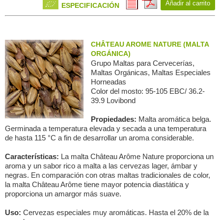
Añadir al carrito
ESPECIFICACIÓN
CHÂTEAU AROME NATURE (MALTA
ORGÁNICA)
Grupo Maltas para Сervecerías,
Maltas Orgánicas, Maltas Especiales
Horneadas
Color del mosto: 95-105 EBC/ 36.2-
39.9 Lovibond
Propiedades:
Malta aromática belga.
Germinada a temperatura elevada y secada a una temperatura
de hasta 115 °C a fin de desarrollar un aroma considerable.
Características:
La malta Château Arôme Nature proporciona un
aroma y un sabor rico a malta a las cervezas lager, ámbar y
negras. En comparación con otras maltas tradicionales de color,
la malta Château Arôme tiene mayor potencia diastática y
proporciona un amargor más suave.
Uso:
Cervezas especiales muy aromáticas. Hasta el 20% de la