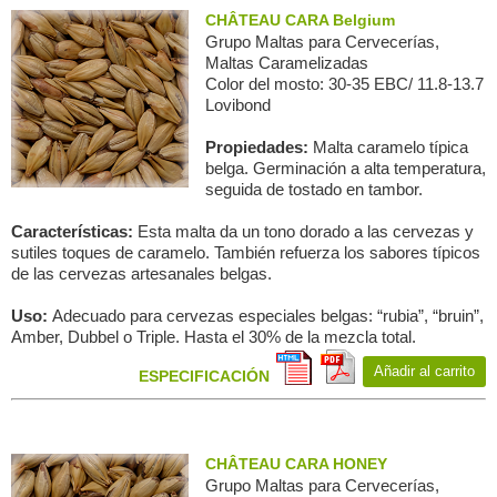
CHÂTEAU CARA Belgium
Grupo Maltas para Сervecerías,
Maltas Caramelizadas
Color del mosto: 30-35 EBC/ 11.8-13.7
Lovibond
Propiedades:
Malta caramelo típica
belga. Germinación a alta temperatura,
seguida de tostado en tambor.
Características:
Esta malta da un tono dorado a las cervezas y
sutiles toques de caramelo. También refuerza los sabores típicos
de las cervezas artesanales belgas.
Uso:
Adecuado para cervezas especiales belgas: “rubia”, “bruin”,
Amber, Dubbel o Triple. Hasta el 30% de la mezcla total.
Añadir al carrito
ESPECIFICACIÓN
CHÂTEAU CARA HONEY
Grupo Maltas para Сervecerías,