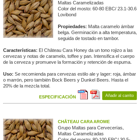
Maltas Caramelizadas
Color del mosto: 60-80 EBC/ 23.1-30.6
Lovibond
Propiedades:
Malta caramelo ámbar
belga. Germinación a alta temperatura,
seguida de tostado en tambor.
Características:
El Château Cara Honey da un tono rojizo a las
cervezas y notas de caramelo, toffee y pan. Intensifica el cuerpo
de la cerveza y promueve la formación y retención de espuma.
Uso:
Se recomienda para cervezas estilo ale y lager: roja, ámbar
o marrón, pero también Bock Beers y Dunkel Beers. Hasta el
20% de la mezcla total.
Añadir al carrito
ESPECIFICACIÓN
CHÂTEAU CARA AROME
Grupo Maltas para Сervecerías,
Maltas Caramelizadas
Color del mosto: 80-100 EBC/ 30.5-