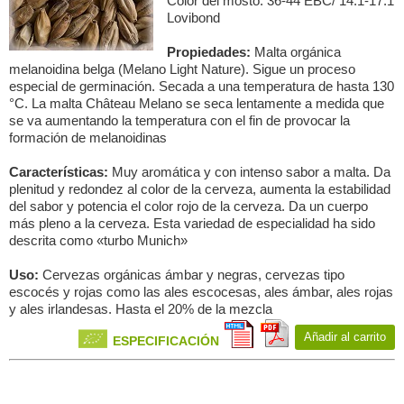
Color del mosto: 36-44 EBC/ 14.1-17.1
Lovibond
Propiedades:
Malta orgánica
melanoidina belga (Melano Light Nature). Sigue un proceso
especial de germinación. Secada a una temperatura de hasta 130
°C. La malta Château Melano se seca lentamente a medida que
se va aumentando la temperatura con el fin de provocar la
formación de melanoidinas
Características:
Muy aromática y con intenso sabor a malta. Da
plenitud y redondez al color de la cerveza, aumenta la estabilidad
del sabor y potencia el color rojo de la cerveza. Da un cuerpo
más pleno a la cerveza. Esta variedad de especialidad ha sido
descrita como «turbo Munich»
Uso:
Cervezas orgánicas ámbar y negras, cervezas tipo
escocés y rojas como las ales escocesas, ales ámbar, ales rojas
y ales irlandesas. Hasta el 20% de la mezcla
Añadir al carrito
ESPECIFICACIÓN