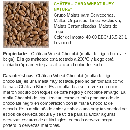
CHÂTEAU CARA WHEAT RUBY
NATURE*
Grupo Maltas para Сervecerías,
Maltas Orgánicas, Línea Exclusiva,
Maltas Caramelizadas, Maltas de
Trigo
Color del mosto: 40-60 EBC/ 15.5-23.1
Lovibond
Propiedades:
Château Wheat Chocolat (malta de trigo chocolate
belga). El trigo malteado está tostado a 230°C y luego está
enfriado rápidamente para alcanzar el color deseado.
Características:
Château Wheat Chocolat (malta de trigo
chocolate) es una malta muy tostada, pero no tan tostada como
la malta Château Black. Esta malta da a su cerveza un color
marrón oscuro con toques de café negro y chocolate amargo. La
malta Chocolat de trigo tiene un carácter más pronunciado de
chocolate negro en comparación con la malta Chocolat de
cebada. Esta malta añade color y sabor a una amplia variedad de
estilos de cerveza oscura y se utiliza para suavizar algunas
cervezas oscuras de estilo Inglés, como la cerveza negra,
porters, o cervezas marrones.