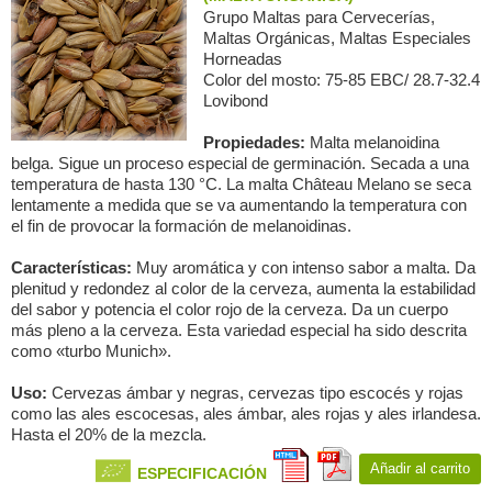
Grupo Maltas para Сervecerías,
Maltas Orgánicas, Maltas Especiales
Horneadas
Color del mosto: 75-85 EBC/ 28.7-32.4
Lovibond
Propiedades:
Malta melanoidina
belga. Sigue un proceso especial de germinación. Secada a una
temperatura de hasta 130 °C. La malta Château Melano se seca
lentamente a medida que se va aumentando la temperatura con
el fin de provocar la formación de melanoidinas.
Características:
Muy aromática y con intenso sabor a malta. Da
plenitud y redondez al color de la cerveza, aumenta la estabilidad
del sabor y potencia el color rojo de la cerveza. Da un cuerpo
más pleno a la cerveza. Esta variedad especial ha sido descrita
como «turbo Munich».
Uso:
Cervezas ámbar y negras, cervezas tipo escocés y rojas
como las ales escocesas, ales ámbar, ales rojas y ales irlandesa.
Hasta el 20% de la mezcla.
Añadir al carrito
ESPECIFICACIÓN