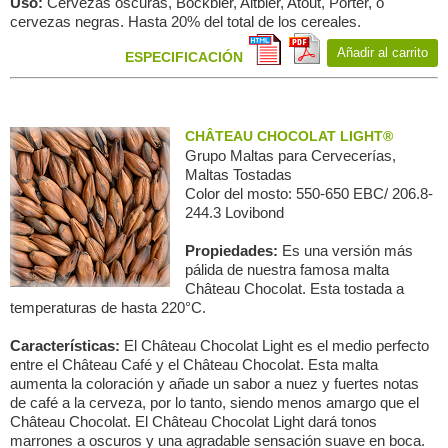
Uso:
Cervezas oscuras, Bockbier, Altbier, Atout, Porter, o
cervezas negras. Hasta 20% del total de los cereales.
Añadir al carrito
ESPECIFICACIÓN
CHÂTEAU CHOCOLAT LIGHT®
Grupo Maltas para Сervecerías,
Maltas Tostadas
Color del mosto: 550-650 EBC/ 206.8-
244.3 Lovibond
Propiedades:
Es una versión más
pálida de nuestra famosa malta
Château Chocolat. Esta tostada a
temperaturas de hasta 220°C.
Características:
El Château Chocolat Light es el medio perfecto
entre el Château Café y el Château Chocolat. Esta malta
aumenta la coloración y añade un sabor a nuez y fuertes notas
de café a la cerveza, por lo tanto, siendo menos amargo que el
Château Chocolat. El Château Chocolat Light dará tonos
marrones a oscuros y una agradable sensación suave en boca.