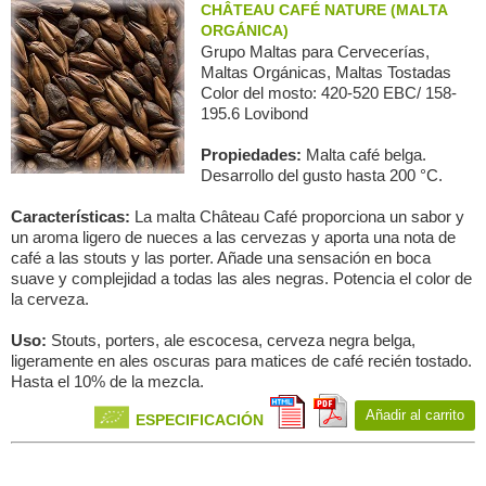
CHÂTEAU CAFÉ NATURE (MALTA
ORGÁNICA)
Grupo Maltas para Сervecerías,
Maltas Orgánicas, Maltas Tostadas
Color del mosto: 420-520 EBC/ 158-
195.6 Lovibond
Propiedades:
Malta café belga.
Desarrollo del gusto hasta 200 °C.
Características:
La malta Château Café proporciona un sabor y
un aroma ligero de nueces a las cervezas y aporta una nota de
café a las stouts y las porter. Añade una sensación en boca
suave y complejidad a todas las ales negras. Potencia el color de
la cerveza.
Uso:
Stouts, porters, ale escocesa, cerveza negra belga,
ligeramente en ales oscuras para matices de café recién tostado.
Hasta el 10% de la mezcla.
Añadir al carrito
ESPECIFICACIÓN