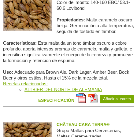
Color del mosto: 140-160 EBC/ 53.1-
60.6 Lovibond
Propiedades:
Malta caramelo oscuro
belga. Germinación a alta temperatura,
seguida de tostado en tambor.
Características:
Esta malta da un tono ámbar oscuro a cobre
profundo, aporta intensos aromas de caramelo, malta y galleta, e
intensifica significativamente el cuerpo de la cerveza y promueve
la formación y retención de espuma.
Uso:
Adecuado para Brown Ale, Dark Lager, Amber Beer, Bock
Beer y otros estilos. Hasta el 15% de la mezcla total.
Recetas relacionadas:
ALTBIER DEL NORTE DE ALEMANIA
Añadir al carrito
ESPECIFICACIÓN
CHÂTEAU CARA TERRA®
Grupo Maltas para Сervecerías,
Maltas Caramelizadas