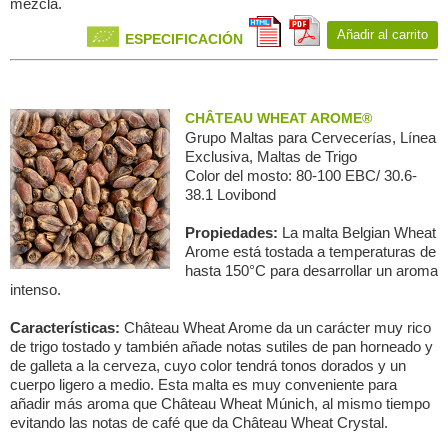
mezcla.
Añadir al carrito
ESPECIFICACIÓN
CHÂTEAU WHEAT AROME®
Grupo Maltas para Сervecerías, Línea
Exclusiva, Maltas de Trigo
Color del mosto: 80-100 EBC/ 30.6-
38.1 Lovibond
Propiedades:
La malta Belgian Wheat
Arome está tostada a temperaturas de
hasta 150°C para desarrollar un aroma
intenso.
Características:
Château Wheat Arome da un carácter muy rico
de trigo tostado y también añade notas sutiles de pan horneado y
de galleta a la cerveza, cuyo color tendrá tonos dorados y un
cuerpo ligero a medio. Esta malta es muy conveniente para
añadir más aroma que Château Wheat Múnich, al mismo tiempo
evitando las notas de café que da Château Wheat Crystal.