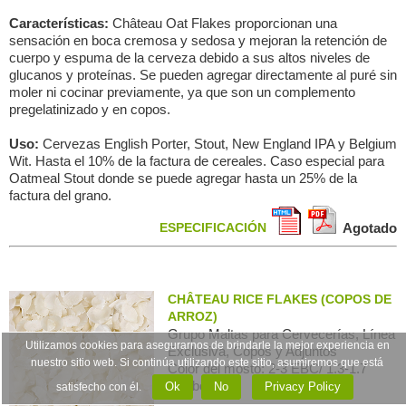
Características:
Château Oat Flakes proporcionan una
sensación en boca cremosa y sedosa y mejoran la retención de
cuerpo y espuma de la cerveza debido a sus altos niveles de
glucanos y proteínas. Se pueden agregar directamente al puré sin
moler ni cocinar previamente, ya que son un complemento
pregelatinizado y en copos.
Uso:
Cervezas English Porter, Stout, New England IPA y Belgium
Wit. Hasta el 10% de la factura de cereales. Caso especial para
Oatmeal Stout donde se puede agregar hasta un 25% de la
factura del grano.
ESPECIFICACIÓN
Agotado
CHÂTEAU RICE FLAKES (COPOS DE
ARROZ)
Grupo Maltas para Сervecerías, Línea
Utilizamos cookies para asegurarnos de brindarle la mejor experiencia en
Exclusiva, Copos y Adjuntos
nuestro sitio web. Si continúa utilizando este sitio, asumiremos que está
Color del mosto: 2-3 EBC/ 1.3-1.7
Lovibond
Ok
No
Privacy Policy
satisfecho con él.