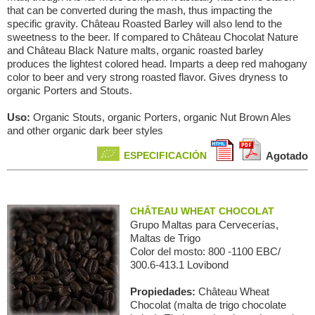
that can be converted during the mash, thus impacting the
specific gravity. Château Roasted Barley will also lend to the
sweetness to the beer. If compared to Château Chocolat Nature
and Château Black Nature malts, organic roasted barley
produces the lightest colored head. Imparts a deep red mahogany
color to beer and very strong roasted flavor. Gives dryness to
organic Porters and Stouts.
Uso:
Organic Stouts, organic Porters, organic Nut Brown Ales
and other organic dark beer styles
ESPECIFICACIÓN
Agotado
CHÂTEAU WHEAT CHOCOLAT
Grupo Maltas para Сervecerías,
Maltas de Trigo
Color del mosto: 800 -1100 EBC/
300.6-413.1 Lovibond
Propiedades:
Château Wheat
Chocolat (malta de trigo chocolate