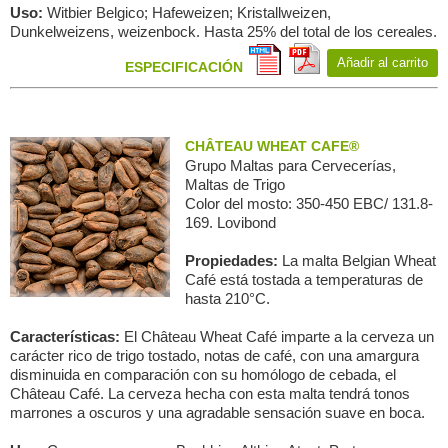
Uso:
Witbier Belgico; Hafeweizen; Kristallweizen,
Dunkelweizens, weizenbock. Hasta 25% del total de los cereales.
Añadir al carrito
ESPECIFICACIÓN
CHÂTEAU WHEAT CAFE®
Grupo Maltas para Сervecerías,
Maltas de Trigo
Color del mosto: 350-450 EBC/ 131.8-
169. Lovibond
Propiedades:
La malta Belgian Wheat
Café está tostada a temperaturas de
hasta 210°C.
Características:
El Château Wheat Café imparte a la cerveza un
carácter rico de trigo tostado, notas de café, con una amargura
disminuida en comparación con su homólogo de cebada, el
Château Café. La cerveza hecha con esta malta tendrá tonos
marrones a oscuros y una agradable sensación suave en boca.