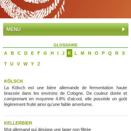
MENU
GLOSSAIRE
A
B
C
D
E
F
G
H
I
J
K
L
M
N
O
P
Q
R
S
T
U
V
W
Y
Z
KÖLSCH
La Kölsch est une bière allemande de fermentation haute
brassée dans les environs de Cologne. De couleur dorée et
comprenant en moyenne 4.8% d'alcool, elle possède un goût
légèrement fruité ainsi qu'une faible amertume.
KELLERBIER
Mot allemand qui désigne une lager non filtrée