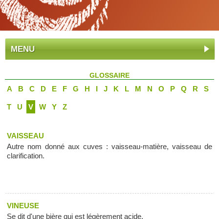
MENU
GLOSSAIRE
A
B
C
D
E
F
G
H
I
J
K
L
M
N
O
P
Q
R
S
T
U
V
W
Y
Z
VAISSEAU
Autre nom donné aux cuves : vaisseau-matière, vaisseau de
clarification.
VINEUSE
Se dit d'une bière qui est légèrement acide.