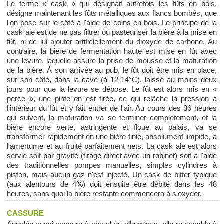
Le terme « cask » qui désignait autrefois les fûts en bois,
désigne maintenant les fûts métalliques aux flancs bombés, que
l'on pose sur le côté à l'aide de coins en bois. Le principe de la
cask ale est de ne pas filtrer ou pasteuriser la bière à la mise en
fût, ni de lui ajouter artificiellement du dioxyde de carbone. Au
contraire, la bière de fermentation haute est mise en fût avec
une levure, laquelle assure la prise de mousse et la maturation
de la bière. À son arrivée au pub, le fût doit être mis en place,
sur son côté, dans la cave (à 12-14°C), laissé au moins deux
jours pour que la levure se dépose. Le fût est alors mis en «
perce », une pinte en est tirée, ce qui relâche la pression à
l'intérieur du fût et y fait entrer de l'air. Au cours des 36 heures
qui suivent, la maturation va se terminer complètement, et la
bière encore verte, astringente et floue au palais, va se
transformer rapidement en une bière finie, absolument limpide, à
l'amertume et au fruité parfaitement nets. La cask ale est alors
servie soit par gravité (tirage direct avec un robinet) soit à l'aide
des traditionnelles pompes manuelles, simples cylindres à
piston, mais aucun gaz n'est injecté. Un cask de bitter typique
(aux alentours de 4%) doit ensuite être débité dans les 48
heures, sans quoi la bière restante commencera à s'oxyder.
CASSURE