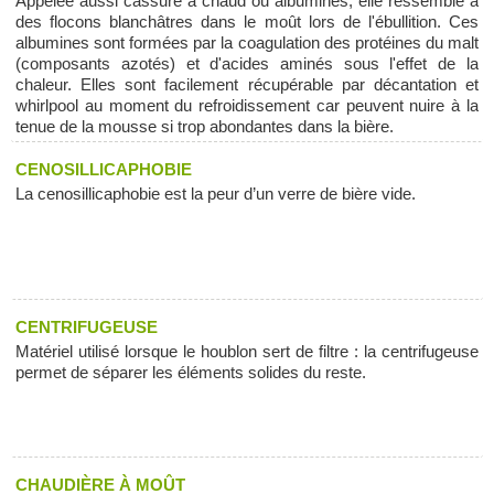
Appelée aussi cassure à chaud ou albumines, elle ressemble à
des flocons blanchâtres dans le moût lors de l'ébullition. Ces
albumines sont formées par la coagulation des protéines du malt
(composants azotés) et d'acides aminés sous l'effet de la
chaleur. Elles sont facilement récupérable par décantation et
whirlpool au moment du refroidissement car peuvent nuire à la
tenue de la mousse si trop abondantes dans la bière.
CENOSILLICAPHOBIE
La cenosillicaphobie est la peur d’un verre de bière vide.
CENTRIFUGEUSE
Matériel utilisé lorsque le houblon sert de filtre : la centrifugeuse
permet de séparer les éléments solides du reste.
CHAUDIÈRE À MOÛT