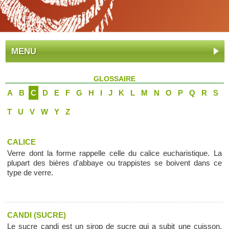
MENU
GLOSSAIRE
A
B
C
D
E
F
G
H
I
J
K
L
M
N
O
P
Q
R
S
T
U
V
W
Y
Z
CALICE
Verre dont la forme rappelle celle du calice eucharistique. La
plupart des bières d'abbaye ou trappistes se boivent dans ce
type de verre.
CANDI (SUCRE)
Le sucre candi est un sirop de sucre qui a subit une cuisson,