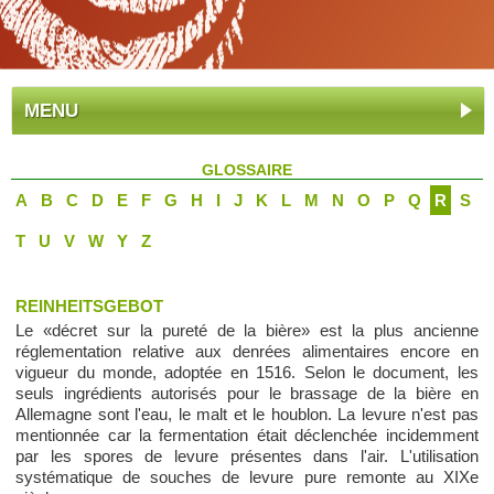
MENU
GLOSSAIRE
A
B
C
D
E
F
G
H
I
J
K
L
M
N
O
P
Q
R
S
T
U
V
W
Y
Z
REINHEITSGEBOT
Le «décret sur la pureté de la bière» est la plus ancienne
réglementation relative aux denrées alimentaires encore en
vigueur du monde, adoptée en 1516. Selon le document, les
seuls ingrédients autorisés pour le brassage de la bière en
Allemagne sont l'eau, le malt et le houblon. La levure n'est pas
mentionnée car la fermentation était déclenchée incidemment
par les spores de levure présentes dans l'air. L'utilisation
systématique de souches de levure pure remonte au XIXe