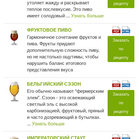
утоляет жажду и раскрывает
рецепту
теплое послевкусие. Это пиво
имеет солодовый ...
Узнать больше
ФРУКТОВОЕ ПИВО
Гармоничное сочетание фруктов и
Заказать
пива. Фрукты придают
по
дополнительную сложность пиву,
но не настолько ощутимы, чтобы
рецепту
нарушить баланс итогового
представления вкуса
БЕЛЬГИЙСКИЙ СЭЗОН
Его обычно называют “фермерским
Заказать
элем”. Сэзон - это освежающий
по
светлый эль с высокой
карбонизацией, фруктовый, пряный
рецепту
и часто дозревающий в бутылках.
...
Узнать больше
ИМПЕРАТОРСКИЙ СТАУТ