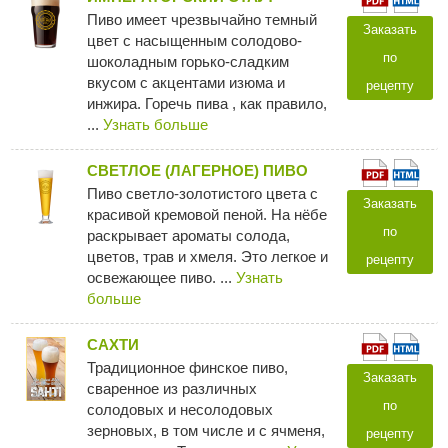
Пиво имеет чрезвычайно темный
Заказать
цвет с насыщенным солодово-
по
шоколадным горько-сладким
вкусом с акцентами изюма и
рецепту
инжира. Горечь пива , как правило,
...
Узнать больше
СВЕТЛОЕ (ЛАГЕРНОЕ) ПИВО
Пиво светло-золотистого цвета c
Заказать
красивой кремовой пеной. На нёбе
по
раскрывает ароматы солода,
цветов, трав и хмеля. Это легкое и
рецепту
освежающее пиво. ...
Узнать
больше
САХТИ
Традиционное финское пиво,
Заказать
сваренное из различных
по
солодовых и несолодовых
зерновых, в том числе и с ячменя,
рецепту