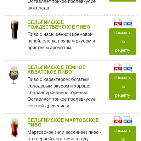
Оставляет тонкое послевкусие
шоколада.
БЕЛЬГИЙСКОЕ
РОЖДЕСТВЕНСКОЕ ПИВО
Заказать
Пиво с насыщенной кремовой
пеной, слегка пряным вкусом и
по
приятным ароматом.
рецепту
БЕЛЬГИЙСКОЕ ТЕМНОЕ
АББАТСКОЕ ПИВО
Заказать
Пиво с характером: богатым
солодовым вкусом и хорошо
по
сбалансированной горечью.
рецепту
Оставляет тонкое послевкусие
жженой древесины.
БЕЛЬГИЙСКОЕ МАРТОВСКОЕ
ПИВО
Заказать
Мартовское (или весеннее) пиво -
это первый сорт пива в году.
по