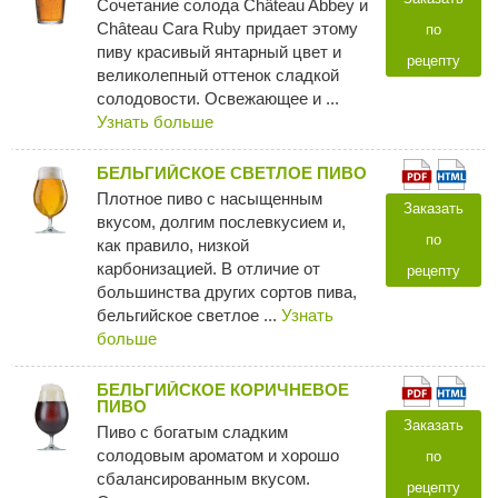
Сочетание солода Château Abbey и
Château Cara Ruby придает этому
по
пиву красивый янтарный цвет и
рецепту
великолепный оттенок сладкой
солодовости. Освежающее и ...
Узнать больше
БЕЛЬГИЙСКОЕ СВЕТЛОЕ ПИВО
Плотное пиво с насыщенным
Заказать
вкусом, долгим послевкусием и,
по
как правило, низкой
карбонизацией. В отличие от
рецепту
большинства других сортов пива,
бельгийское светлое ...
Узнать
больше
БЕЛЬГИЙСКОЕ КОРИЧНЕВОЕ
ПИВО
Заказать
Пиво с богатым сладким
солодовым ароматом и хорошо
по
сбалансированным вкусом.
рецепту