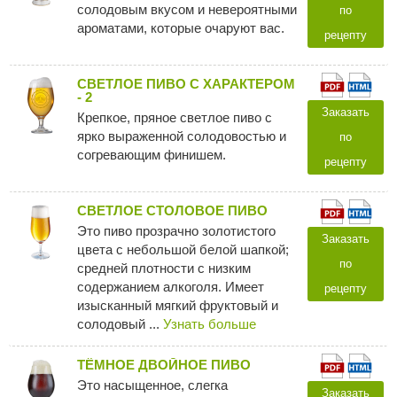
солодовым вкусом и невероятными
по
ароматами, которые очаруют вас.
рецепту
СВЕТЛОЕ ПИВО С ХАРАКТЕРОМ
- 2
Заказать
Крепкое, пряное светлое пиво с
ярко выраженной солодовостью и
по
согревающим финишем.
рецепту
СВЕТЛОЕ СТОЛОВОЕ ПИВО
Это пиво прозрачно золотистого
Заказать
цвета с небольшой белой шапкой;
по
средней плотности с низким
содержанием алкоголя. Имеет
рецепту
изысканный мягкий фруктовый и
солодовый ...
Узнать больше
ТЁМНОЕ ДВОЙНОЕ ПИВО
Это насыщенное, слегка
Заказать