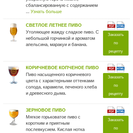
сбалансированную с содержанием
...
Узнать больше
СВЕТЛОЕ ЛЕТНЕЕ ПИВО
Утоляющее жажду сладкое пиво. С
Заказать
небольшой горчинкой и ароматом
по
апельсина, маракуи и банана.
рецепту
КОРИЧНЕВОЕ КОПЧЕНОЕ ПИВО
Пиво насыщенного коричневого
Заказать
цвета с характерными оттенками
по
солода, карамели, печеного хлеба
и древесного дыма.
рецепту
ЗЕРНОВОЕ ПИВО
Мягкое горьковатое пиво с
Заказать
коротким и приятным
по
послевкусием. Кислая нотка