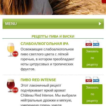
MENU
РЕЦЕПТЫ ПИВА И ВИСКИ
СЛАБОАЛКОГОЛЬНАЯ IPA
Освежающее слабоалкогольное
Заказать
пиво светлого цвета с лёгкой
по
горечью, в котором преобладают
ноты цитрусовых и тропических
рецепту
фруктов.
ПИВО RED INTENSE
Этот лаконичный рецепт
Заказать
подчёркивает яркий аромат
по
Château Red Intense. Мы выбрали
нейтральные дрожжи и мягкую,
рецепту
умеренную горечь хмеля,