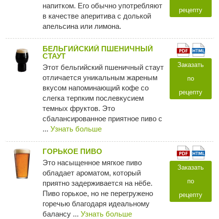
напитком. Его обычно употребляют
рецепту
в качестве аперитива с долькой
апельсина или лимона.
БЕЛЬГИЙСКИЙ ПШЕНИЧНЫЙ
СТАУТ
Заказать
Этот бельгийский пшеничный стаут
отличается уникальным жареным
по
вкусом напоминающий кофе со
рецепту
слегка терпким послевкусием
темных фруктов. Это
сбалансированное приятное пиво с
...
Узнать больше
ГОРЬКОЕ ПИВО
Это насыщенное мягкое пиво
Заказать
обладает ароматом, который
по
приятно задерживается на нёбе.
Пиво горькое, но не перегружено
рецепту
горечью благодаря идеальному
балансу ...
Узнать больше