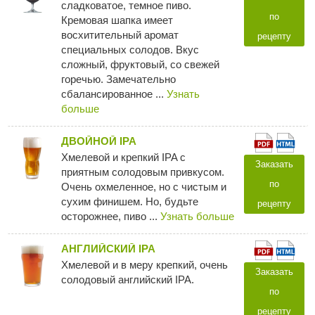
сладковатое, темное пиво.
по
Кремовая шапка имеет
восхитительный аромат
рецепту
специальных солодов. Вкус
сложный, фруктовый, со свежей
горечью. Замечательно
сбалансированное ...
Узнать
больше
ДВОЙНОЙ IPA
Хмелевой и крепкий IPA с
Заказать
приятным солодовым привкусом.
по
Очень охмеленное, но с чистым и
сухим финишем. Но, будьте
рецепту
осторожнее, пиво ...
Узнать больше
АНГЛИЙСКИЙ IPA
Хмелевой и в меру крепкий, очень
Заказать
солодовый английский IPA.
по
рецепту