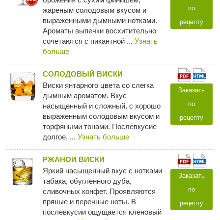
по
жареным солодовым вкусом и
выраженными дымными нотками.
рецепту
Ароматы выпечки восхитительно
сочетаются с пикантной ...
Узнать
больше
СОЛОДОВЫЙ ВИСКИ
Виски янтарного цвета со слегка
Заказать
дымным ароматом. Вкус
по
насыщенный и сложный, с хорошо
выраженным солодовым вкусом и
рецепту
торфяными тонами. Послевкусие
долгое, ...
Узнать больше
РЖАНОЙ ВИСКИ
Яркий насыщенный вкус с нотками
Заказать
табака, обугленного дуба,
по
сливочных конфет. Проявляются
пряные и перечные ноты. В
рецепту
послевкусии ощущается кленовый