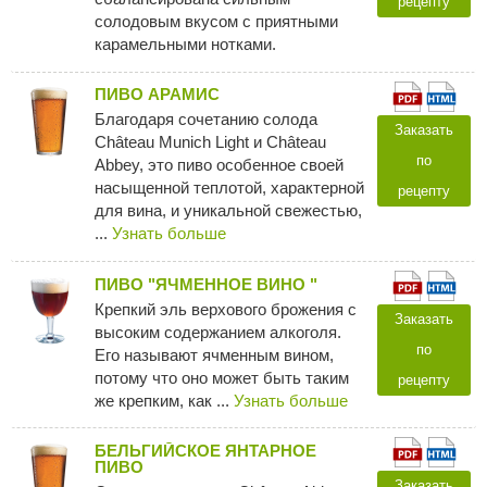
рецепту
солодовым вкусом с приятными
карамельными нотками.
ПИВО АРАМИС
Благодаря сочетанию солода
Заказать
Château Munich Light и Château
по
Abbey, это пиво особенное своей
насыщенной теплотой, характерной
рецепту
для вина, и уникальной свежестью,
...
Узнать больше
ПИВО "ЯЧМЕННОЕ ВИНО "
Крепкий эль верхового брожения с
Заказать
высоким содержанием алкоголя.
по
Его называют ячменным вином,
потому что оно может быть таким
рецепту
же крепким, как ...
Узнать больше
БЕЛЬГИЙСКОЕ ЯНТАРНОЕ
ПИВО
Заказать