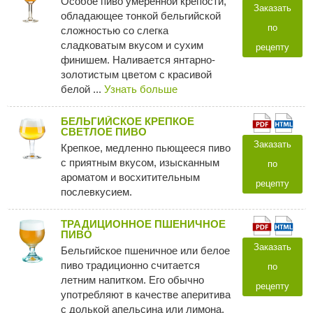
Особое пиво умеренной крепости,
Заказать
обладающее тонкой бельгийской
по
сложностью cо слегка
сладковатым вкусом и сухим
рецепту
финишем. Наливается янтарно-
золотистым цветом с красивой
белой ...
Узнать больше
БЕЛЬГИЙСКОЕ КРЕПКОЕ
СВЕТЛОЕ ПИВО
Заказать
Крепкое, медленно пьющееся пиво
с приятным вкусом, изысканным
по
ароматом и восхитительным
рецепту
послевкусием.
ТРАДИЦИОННОЕ ПШЕНИЧНОЕ
ПИВО
Заказать
Бельгийское пшеничное или белое
пиво традиционно считается
по
летним напитком. Его обычно
рецепту
употребляют в качестве аперитива
с долькой апельсина или лимона.