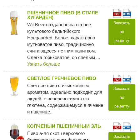
ПШЕНИЧНОЕ ПИВО (В СТИЛЕ
ХУГАРДЕН)
Заказать
Wit Beer созданное на основе
культового бельгийского
по
Hoegaarden. Белое, характерно
рецепту
мутноватое пиво, традиционно
считающееся летним напитком.
Слегка горьковатое, со спелым ...
Узнать больше
СВЕТЛОЕ ГРЕЧНЕВОЕ ПИВО
Светлое пиво с изысканным
Заказать
ароматом, идеально подходит для
по
людей, с непереносимостью
глютена, содержащемуся в ячмене
рецепту
и пшенице.
КОПЧЁНЫЙ ПШЕНИЧНЫЙ ЭЛЬ
Пиво а-ля скотч верхового
Заказать
брожения с сухим финишем,