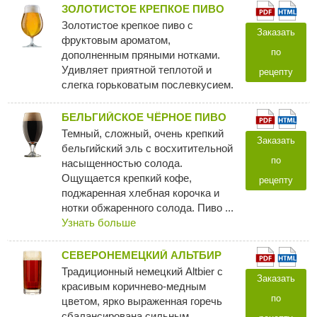
ЗОЛОТИСТОЕ КРЕПКОЕ ПИВО
Золотистое крепкое пиво с
Заказать
фруктовым ароматом,
по
дополненным пряными нотками.
Удивляет приятной теплотой и
рецепту
слегка горьковатым послевкусием.
БЕЛЬГИЙСКОЕ ЧЁРНОЕ ПИВО
Темный, сложный, очень крепкий
Заказать
бельгийский эль с восхитительной
по
насыщенностью солода.
Ощущается крепкий кофе,
рецепту
поджаренная хлебная корочка и
нотки обжаренного солода. Пиво ...
Узнать больше
CЕВЕРОНЕМЕЦКИЙ АЛЬТБИР
Традиционный немецкий Altbier с
Заказать
красивым коричнево-медным
по
цветом, ярко выраженная горечь
сбалансирована сильным