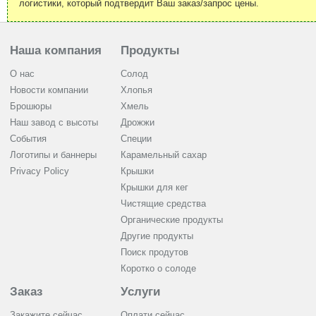
логистики, который подтвердит Ваш заказ/запрос цены.
Наша компания
Продукты
О нас
Солод
Новости компании
Хлопья
Брошюры
Хмель
Наш завод с высоты
Дрожжи
События
Cпеции
Логотипы и баннеры
Карамельный сахар
Privacy Policy
Крышки
Крышки для кег
Чистящие средства
Органические продукты
Другие продукты
Поиск продутов
Коротко о солоде
Заказ
Услуги
Закажите сейчас
Оплати сейчас