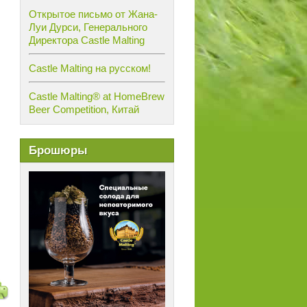
Открытое письмо от Жана-
Луи Дурси, Генерального
Директора Castle Malting
Castle Malting на русском!
Castle Malting® at HomeBrew
Beer Competition, Китай
Брошюры