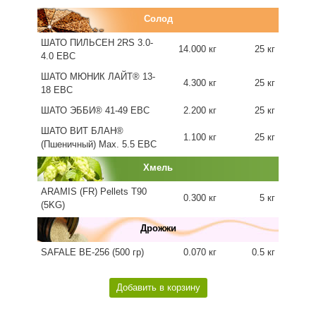
Солод
ШАТО ПИЛЬСЕН 2RS 3.0-
14.000 кг
25 кг
4.0 EBC
ШАТО МЮНИК ЛАЙТ® 13-
4.300 кг
25 кг
18 EBC
ШАТО ЭББИ® 41-49 EBC
2.200 кг
25 кг
ШАТО ВИТ БЛАН®
1.100 кг
25 кг
(Пшеничный) Max. 5.5 EBC
Хмель
ARAMIS (FR) Pellets T90
0.300 кг
5 кг
(5KG)
Дрожжи
SAFALE BE-256 (500 гр)
0.070 кг
0.5 кг