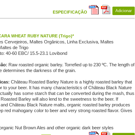
Adicionar
ESPECIFICAÇÃO
ARA WHEAT RUBY NATURE (Trigo)*
s Сervejeiros, Maltes Orgânicos, Linha Exclusiva, Maltes
altes de Trigo
o: 40-60 EBC/ 15.5-23.1 Lovibond
ção:
Raw roasted organic barley. Torrefied up to 230 ºC. The length of
e determines the darkness of the grain.
icas:
Château Roasted Barley Nature is a highly roasted barley that
vor to your beer. It has many characteristics of Château Black Nature
 actually has some starch that can be converted during the mash, thus
Roasted Barley will also lend to the sweetness to the beer. If
and Château Black Nature malts, organic roasted barley produces
eep red mahogany color to beer and very strong roasted flavor. Gives
 organic Nut Brown Ales and other organic dark beer styles