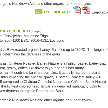
 organic Nut Brown Ales and other organic dark beer styles
ESPECIFICAÇÃO
Esgotado
HEAT CHOCOLAT(Trigo)
s Сervejeiros, Maltes de Trigo
o: 800 -1100 EBC/ 300.6-413.1 Lovibond
ção:
Raw roasted organic barley. Torrefied up to 230 ºC. The length of
e determines the darkness of the grain.
icas:
Château Roasted Barley Nature is a highly roasted barley that
rnt, grainy, coffee-like flavor to your beer. It has many
 malt, though it is far more complex. It actually has some starch
 thus impacting the specific gravity. Château Roasted Barley will
r. If compared to Château Chocolat Nature and Château Black Nature
 the lightest colored head. Imparts a deep red mahogany color to
ives dryness to organic Porters and Stouts.
 organic Nut Brown Ales and other organic dark beer styles