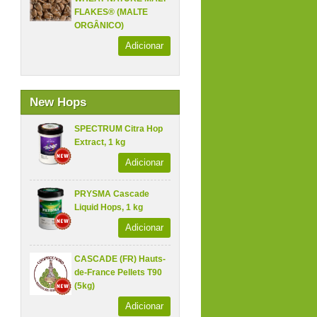
FLAKES® (MALTE
ORGÂNICO)
Adicionar
New Hops
SPECTRUM Citra Hop
Extract, 1 kg
Adicionar
PRYSMA Cascade
Liquid Hops, 1 kg
Adicionar
CASCADE (FR) Hauts-
de-France Pellets T90
(5kg)
Adicionar