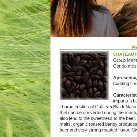
M
CHÂTEAU 
Group Malte
Cor do most
Apresenta
roasting tim
Característ
imparts a bu
characteristics of Château Black Nature
that can be converted during the mash,
also lend to the sweetness to the bee
malts, organic roasted barley produces
beer and very strong roasted flavor. G