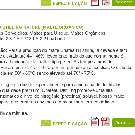
Adicionar
ESPECIFICAÇÃO
ISTILLING NATURE (MALTE ORGÂNICO)
s Сervejeiros, Maltes para Uísque, Maltes Orgânicos
o: 2.5-4.5 EBC/ 1.5-2.2 Lovibond
ção:
Para a produção do malte Château Distilling, a cevada é tem
 elevada até 44 - 46%, levemente mais do que normalmente é
ra a fabricação de maltes tipo pilsen. As temperaturas de
variam entre 12°C - 16°C por um período de cinco dias. O ciclo de
cia em 50° - 60°C sendo elevado até 70° - 75°C.
lling é produzido especialmente para a indústria de destilados.
e qualidade premium, Château Distilling promove uma alta
nzimático e nível de nitrogênio (proteinas) solúvel. Nosso malte
dopara preservar as enzimas e maximizar a fermentabilidade.
0% da mistura.
Adicionar
ESPECIFICAÇÃO