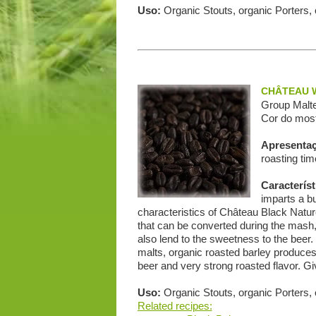
Uso:
Organic Stouts, organic Porters,
CHÂTEAU W
Group Malte
Cor do most
Apresenta
roasting tim
Característ
imparts a bu
characteristics of Château Black Nature
that can be converted during the mash,
also lend to the sweetness to the bee
malts, organic roasted barley produces
beer and very strong roasted flavor. G
Uso:
Organic Stouts, organic Porters,
Related recipes: