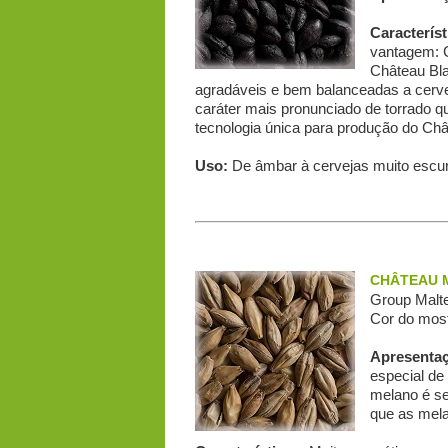
Característ
vantagem: C
Château Bla
agradáveis e bem balanceadas a cerve
caráter mais pronunciado de torrado qu
tecnologia única para produção do Châ
Uso:
De âmbar à cervejas muito escur
CHÂTEAU 
Group Malte
Cor do most
Apresenta
especial de
melano é se
que as mel