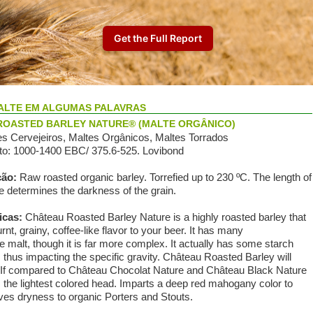
ALTE EM ALGUMAS PALAVRAS
ROASTED BARLEY NATURE® (MALTE ORGÂNICO)
s Сervejeiros, Maltes Orgânicos, Maltes Torrados
o: 1000-1400 EBC/ 375.6-525. Lovibond
ção:
Raw roasted organic barley. Torrefied up to 230 ºC. The length of
e determines the darkness of the grain.
icas:
Château Roasted Barley Nature is a highly roasted barley that
rnt, grainy, coffee-like flavor to your beer. It has many
 malt, though it is far more complex. It actually has some starch
 thus impacting the specific gravity. Château Roasted Barley will
r. If compared to Château Chocolat Nature and Château Black Nature
 the lightest colored head. Imparts a deep red mahogany color to
ives dryness to organic Porters and Stouts.