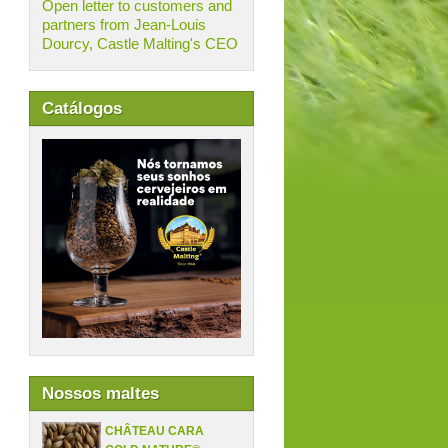
Open letter to customers and
partners from Jean-Louis
Dourcy, Castle Malting's CEO
Catálogos
Nossos maltes
CHÂTEAU CARA