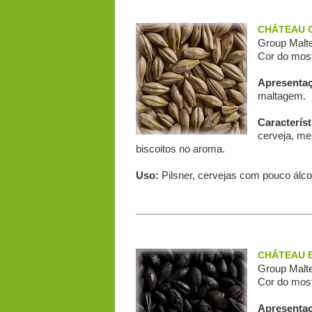
CHÂTEAU C
Group Malte
Cor do most
Apresenta
maltagem.
Característ
cerveja, me
biscoitos no aroma.
Uso:
Pilsner, cervejas com pouco álco
CHÂTEAU B
Group Malte
Cor do most
Apresenta