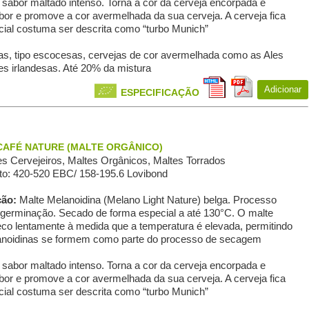
sabor maltado intenso. Torna a cor da cerveja encorpada e
bor e promove a cor avermelhada da sua cerveja. A cerveja fica
ial costuma ser descrita como “turbo Munich”
s, tipo escocesas, cervejas de cor avermelhada como as Ales
s irlandesas. Até 20% da mistura
Adicionar
ESPECIFICAÇÃO
AFÉ NATURE (MALTE ORGÂNICO)
s Сervejeiros, Maltes Orgânicos, Maltes Torrados
o: 420-520 EBC/ 158-195.6 Lovibond
ção:
Malte Melanoidina (Melano Light Nature) belga. Processo
 germinação. Secado de forma especial a até 130°C. O malte
co lentamente à medida que a temperatura é elevada, permitindo
anoidinas se formem como parte do processo de secagem
sabor maltado intenso. Torna a cor da cerveja encorpada e
bor e promove a cor avermelhada da sua cerveja. A cerveja fica
ial costuma ser descrita como “turbo Munich”