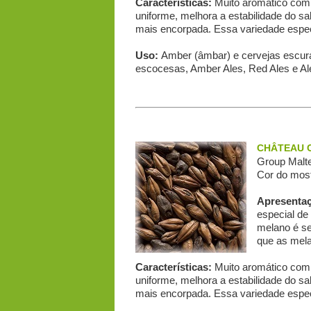
Características:
Muito aromático com 
uniforme, melhora a estabilidade do sa
mais encorpada. Essa variedade espec
Uso:
Amber (âmbar) e cervejas escura
escocesas, Amber Ales, Red Ales e Ale
CHÂTEAU C
Group Malte
Cor do most
Apresenta
especial de
melano é se
que as mel
Características:
Muito aromático com 
uniforme, melhora a estabilidade do sa
mais encorpada. Essa variedade espec