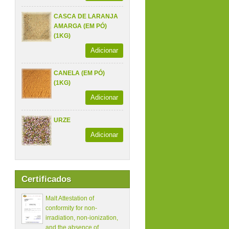
CASCA DE LARANJA
AMARGA (EM PÓ)
(1KG)
Adicionar
CANELA (EM PÓ)
(1KG)
Adicionar
URZE
Adicionar
Certificados
Malt Attestation of
conformity for non-
irradiation, non-ionization,
and the absence of