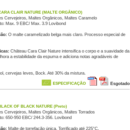
ARA CLAIR NATURE (MALTE ORGÂNICO)
s Сervejeiros, Maltes Orgânicos, Maltes Caramelo
o: Max. 9 EBC/ Max. 3.9 Lovibond
ção:
O malte caramelizado belga mais claro. Processo especial de
icas:
Château Cara Clair Nature intensifica o corpo e a suavidade da
lhora a estabilidade da espuma e adiciona notas agradáveis de
ol, cervejas leves, Bock. Até 30% da mistura.
ESPECIFICAÇÃO
Esgotado
LACK OF BLACK NATURE (Preto)
s Сervejeiros, Maltes Orgânicos, Maltes Torrados
o: 650-950 EBC/ 244.3-356. Lovibond
ção:
Malte de torrefação única. Torrificado até 225°C.