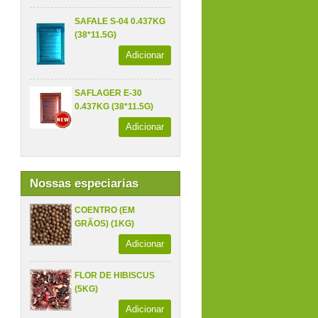
SAFALE S-04 0.437KG
(38*11.5G)
Adicionar
SAFLAGER E-30
0.437KG (38*11.5G)
Adicionar
Nossas especiarias
COENTRO (EM
GRÃOS) (1KG)
Adicionar
FLOR DE HIBISCUS
(5KG)
Adicionar