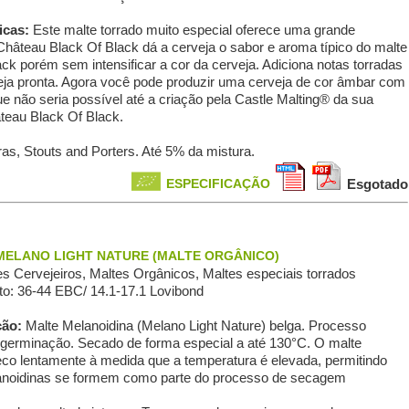
icas:
Este malte torrado muito especial oferece uma grande
hâteau Black Of Black dá a cerveja o sabor e aroma típico do malte
ck porém sem intensificar a cor da cerveja. Adiciona notas torradas
ja pronta. Agora você pode produzir uma cerveja de cor âmbar com
e não seria possível até a criação pela Castle Malting® da sua
teau Black Of Black.
as, Stouts and Porters. Até 5% da mistura.
ESPECIFICAÇÃO
Esgotado
MELANO LIGHT NATURE (MALTE ORGÂNICO)
s Сervejeiros, Maltes Orgânicos, Maltes especiais torrados
o: 36-44 EBC/ 14.1-17.1 Lovibond
ção:
Malte Melanoidina (Melano Light Nature) belga. Processo
 germinação. Secado de forma especial a até 130°C. O malte
co lentamente à medida que a temperatura é elevada, permitindo
anoidinas se formem como parte do processo de secagem