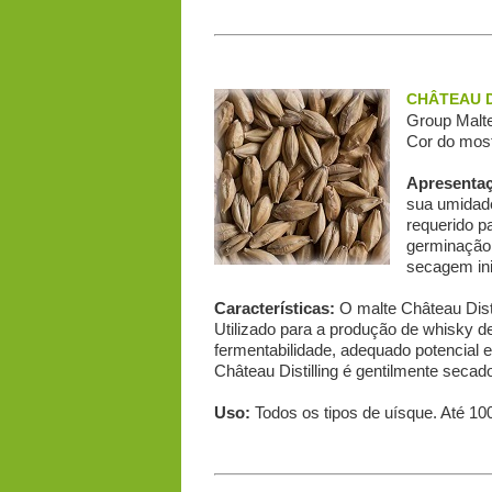
CHÂTEAU D
Group Malte
Cor do most
Apresenta
sua umidade
requerido pa
germinação 
secagem ini
Características:
O malte Château Disti
Utilizado para a produção de whisky d
fermentabilidade, adequado potencial e
Château Distilling é gentilmente seca
Uso:
Todos os tipos de uísque. Até 10