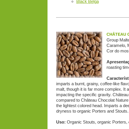
Black Belga
CHÂTEAU C
Group Malte
Caramelo, M
Cor do most
Apresenta
roasting tim
Característ
imparts a burnt, grainy, coffee-like fla
malt, though it is far more complex. It
impacting the specific gravity. Château 
compared to Château Chocolat Nature 
the lightest colored head. Imparts a d
dryness to organic Porters and Stouts.
Uso:
Organic Stouts, organic Porters,