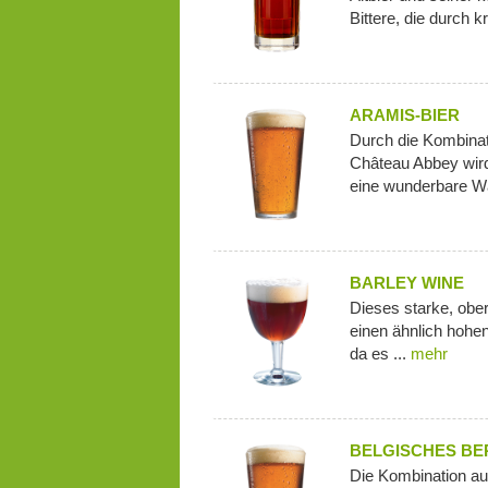
Bittere, die durch k
ARAMIS-BIER
Durch die Kombinat
Château Abbey wird
eine wunderbare Wä
BARLEY WINE
Dieses starke, ober
einen ähnlich hohe
da es ...
mehr
BELGISCHES BE
Die Kombination a