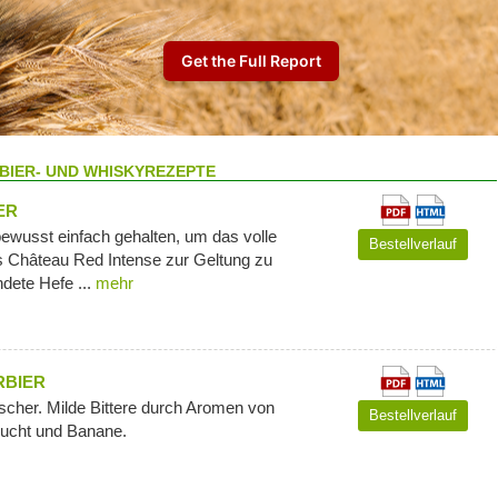
BIER- UND WHISKYREZEPTE
ER
bewusst einfach gehalten, um das volle
Bestellverlauf
 Château Red Intense zur Geltung zu
dete Hefe ...
mehr
RBIER
öscher. Milde Bittere durch Aromen von
Bestellverlauf
rucht und Banane.