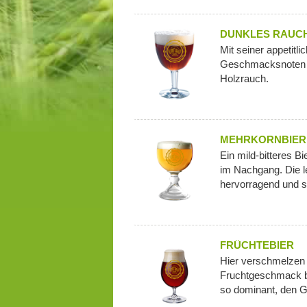
DUNKLES RAUC
Mit seiner appetitl
Geschmacksnoten v
Holzrauch.
MEHRKORNBIER
Ein mild-bitteres B
im Nachgang. Die l
hervorragend und so
FRÜCHTEBIER
Hier verschmelzen 
Fruchtgeschmack ba
so dominant, den 