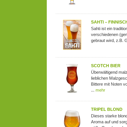
SAHTI – FINNIS
Sahti ist ein traditio
verschiedenen (gem
gebraut wird, z.B. G
SCOTCH BIER
Überwältigend malz
lieblichen Malzges
Bittere mit Noten 
...
mehr
TRIPEL BLOND
Dieses starke blond
Aroma auf und sorgt