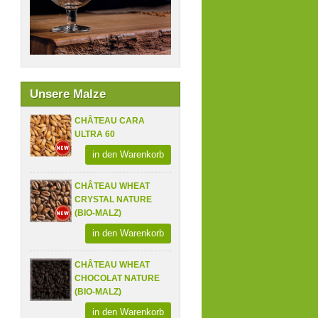
Unsere Malze
CHÂTEAU CARA
ULTRA 60
in den Warenkorb
CHÂTEAU WHEAT
CRYSTAL NATURE
(BIO-MALZ)
in den Warenkorb
CHÂTEAU WHEAT
CHOCOLAT NATURE
(BIO-MALZ)
in den Warenkorb