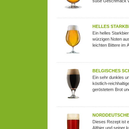
süße Geschmack ve
HELLES STARKB
Ein helles Starkbie
würzigen Noten au
leichten Bittere im
BELGISCHES SC
Ein sehr dunkles u
köstlich-reichhalti
geröstetem Brot und
NORDDEUTSCHES
Dieses Rezept ist ei
Altbier und seiner 