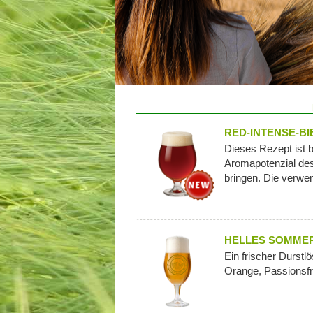
RED-INTENSE-BI
Dieses Rezept ist 
Aromapotenzial des
bringen. Die verwen
HELLES SOMME
Ein frischer Durstl
Orange, Passionsf