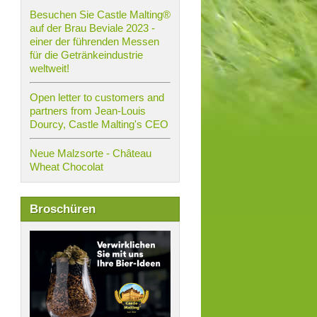
Besuchen Sie Castle Malting®
auf der Brau Beviale 2023 -
einer der führenden Messen
für die Getränkeindustrie
weltweit!
Open letter to customers and
partners from Jean-Louis
Dourcy, Castle Malting's CEO
Neue Malzsorte - Château
Wheat Chocolat
Broschüren