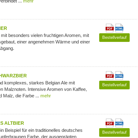
rbindet ...
mehr
IER
r mit besonders vielen fruchtigen Aromen, mit
Bestellverlauf
sgebaut, einer angenehmen Wärme und einer
 Abgang.
HWARZBIER
nd komplexes, starkes Belgian Ale mit
Bestellverlauf
gen Malznoten. Intensive Aromen von Kaffee,
 Malz, die Farbe ...
mehr
 ALTBIER
n Beispiel für ein traditionelles deutsches
Bestellverlauf
kupferbraunen Farbe, der ausgeprägten