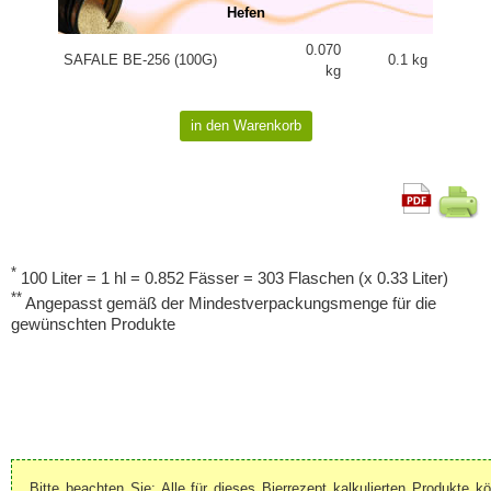
Hefen
0.070
SAFALE BE-256 (100G)
0.1 kg
kg
*
100 Liter = 1 hl = 0.852 Fässer = 303 Flaschen (x 0.33 Liter)
**
Angepasst gemäß der Mindestverpackungsmenge für die
gewünschten Produkte
Bitte beachten Sie: Alle für dieses Bierrezept kalkulierten Produkte k