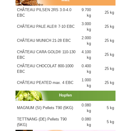
CHÂTEAU PILSEN 2RS 3.0-4.0
9.700
25 kg
EBC
kg
3.000
CHÂTEAU PALE ALE® 7-10 EBC
25 kg
kg
2.000
CHÂTEAU MUNICH 21-28 EBC
25 kg
kg
CHÂTEAU CARA GOLD® 110-130
4.100
25 kg
EBC
kg
CHÂTEAU CHOCOLAT 800-1000
0.400
25 kg
EBC
kg
1.000
CHÂTEAU PEATED max. 4 EBC
25 kg
kg
Hopfen
0.080
MAGNUM (SI) Pellets T90 (5KG)
5 kg
kg
TETTNANG (DE) Pellets T90
0.080
5 kg
(5KG)
kg