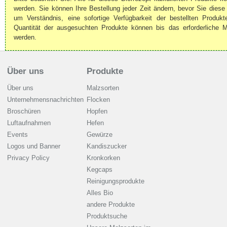
werden. Sie können Ihre Bestellung jeder Zeit ändern, bevor Sie diese 
um Verständnis, eine sofortige Verfügbarkeit der bestellten Produkt
Quantität der ausgesuchten Produkte können bis das erforderliche 
werden.
Über uns
Produkte
Über uns
Malzsorten
Unternehmensnachrichten
Flocken
Broschüren
Hopfen
Luftaufnahmen
Hefen
Events
Gewürze
Logos und Banner
Kandiszucker
Privacy Policy
Kronkorken
Kegcaps
Reinigungsprodukte
Alles Bio
andere Produkte
Produktsuche