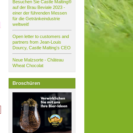
Besuchen Sie Castle Malting®
auf der Brau Beviale 2023 -
einer der führenden Messen
für die Getränkeindustrie
weltweit!
Open letter to customers and
partners from Jean-Louis
Dourcy, Castle Malting's CEO
Neue Malzsorte - Château
Wheat Chocolat
Broschüren