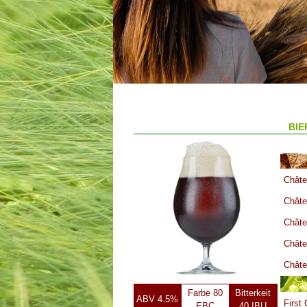
BIE
Châte
Châte
Châte
Châte
Chât
Farbe 80
Bitterkeit
ABV 4.5%
First
EBC
40 IBU