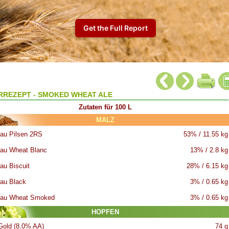
RREZEPT - SMOKED WHEAT ALE
Zutaten für 100 L
MALZ
au Pilsen 2RS
53% / 11.55 kg
au Wheat Blanc
13% / 2.8 kg
au Biscuit
28% / 6.15 kg
au Black
3% / 0.65 kg
eau Wheat Smoked
3% / 0.65 kg
HOPFEN
 Gold (8.0% AA)
74 g