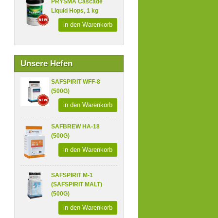
PRYSMA Cascade
Liquid Hops, 1 kg
in den Warenkorb
Unsere Hefen
SAFSPIRIT WFF-8
(500G)
in den Warenkorb
SAFBREW HA-18
(500G)
in den Warenkorb
SAFSPIRIT M-1
(SAFSPIRIT MALT)
(500G)
in den Warenkorb