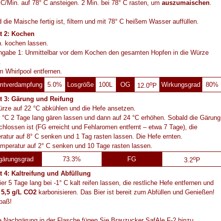
 C/Min. auf 78° C ansteigen. 2 Min. bei 78° C rasten, um
auszumaischen
.
 die Maische fertig ist, filtern und mit 78° C heißem Wasser auffüllen.
tt 2: Kochen
. kochen lassen.
ngabe 1: Unmittelbar vor dem Kochen den gesamten Hopfen in die Würze
.
m Whirlpool entfernen.
o
mtverdampfung
5.0%
Losgröße
100L
OG
Wirkungsgrad
80%
12.0
P
tt 3: Gärung und Reifung
rze auf 22 °C abkühlen und die Hefe ansetzen.
 °C 2 Tage lang gären lassen und dann auf 24 °C erhöhen. Sobald die Gärung
hlossen ist (FG erreicht und Fehlaromen entfernt – etwa 7 Tage), die
atur auf 8° C senken und 1 Tag rasten lassen. Die Hefe ernten.
mperatur auf 2° C senken und 10 Tage rasten lassen.
o
gärungsgrad
73.3%
FG
3.2
P
t 4: Kaltreifung und Abfüllung
er 5 Tage lang bei -1° C kalt reifen lassen, die restliche Hefe entfernen und
u
5,5 g/L CO2
karbonisieren. Das Bier ist bereit zum Abfüllen und Genießen!
paß!
e Nachgärung in der Flasche fügen Sie Brauzucker SafAle F-2 hinzu.