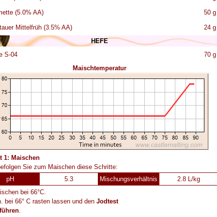
mette (5.0% AA)
50 g
tauer Mittelfrüh (3.5% AA)
24 g
HEFE
e S-04
70 g
Maischtemperatur
tt 1: Maischen
befolgen Sie zum Maischen diese Schritte:
pH
5.3
Mischungsverhältnis
2.8 L/kg
ischen bei 66°C.
. bei 66° C rasten lassen und den
Jodtest
führen
.