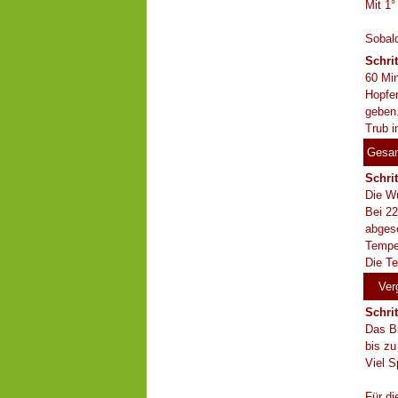
Mit 1°
Sobald
Schri
60 Min
Hopfe
geben
Trub i
Gesa
Schri
Die Wü
Bei 22
abgesc
Temper
Die Te
Ver
Schrit
Das Bi
bis z
Viel S
Für di