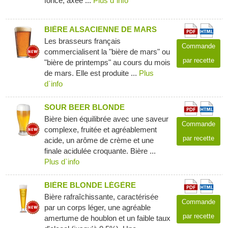
foncé, axée ...
Plus d`info
BIÈRE ALSACIENNE DE MARS
Les brasseurs français
Commande
commercialisent la "bière de mars" ou
par recette
"bière de printemps" au cours du mois
de mars. Elle est produite ...
Plus
d`info
SOUR BEER BLONDE
Bière bien équilibrée avec une saveur
Commande
complexe, fruitée et agréablement
par recette
acide, un arôme de crème et une
finale acidulée croquante. Bière ...
Plus d`info
BIÈRE BLONDE LÉGÈRE
Bière rafraîchissante, caractérisée
Commande
par un corps léger, une agréable
par recette
amertume de houblon et un faible taux