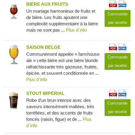
BIÈRE AUX FRUITS
Un mariage harmonieux de fruits et
Commande
de bière. Les fruits ajoutent une
par recette
complexité supplémentaire à la bière
mais ne sont pas ...
Plus d`info
SAISON BELGE
Communément appelée « farmhouse
Commande
ale » cette bière est une bière blonde
par recette
rafraichissante très gazeuse, fruitée,
épicée, et souvent conditionnée en ...
Plus d`info
STOUT IMPÉRIAL
Robe d'un brun intense avec des
Commande
saveurs intensément maltées, très
par recette
torréfiées, et des accents de fruits
foncés (raisin, figue) et de ...
Plus
d`info