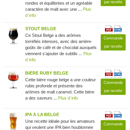
par recette
rondes et équilibrées et un agréable
caractère de malt avec une ...
Plus
d`info
STOUT BELGE
Ce Stout Belge a des arômes
Commande
torréfiés intenses, avec des arrière-
par recette
goûts de café et de chocolat auxquels
viennent s'ajouter de subtils ...
Plus
d`info
BIÈRE RUBY BELGE
Cette bière rouge belge a une couleur
Commande
rubis profonde et présente des
par recette
arômes de malt caramel. Cette bière
a des saveurs ...
Plus d`info
IPA À LA BELGE
Une recette idéale pour les amateurs
Commande
qui veulent une IPA bien houblonnée