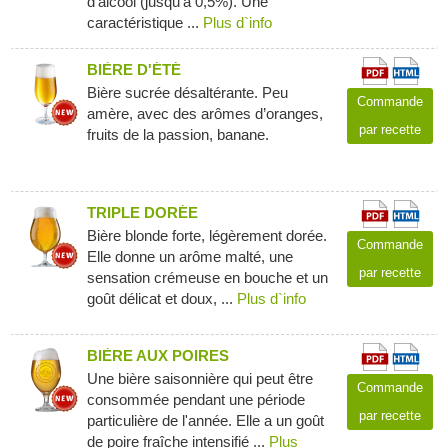
d'alcool (jusqu'à 0,5%). Une
caractéristique ...
Plus d`info
BIÈRE D'ÉTÉ
Bière sucrée désaltérante. Peu
Commande
amère, avec des arômes d’oranges,
par recette
fruits de la passion, banane.
TRIPLE DORÉE
Bière blonde forte, légèrement dorée.
Commande
Elle donne un arôme malté, une
par recette
sensation crémeuse en bouche et un
goût délicat et doux, ...
Plus d`info
BIÈRE AUX POIRES
Une bière saisonnière qui peut être
Commande
consommée pendant une période
par recette
particulière de l'année. Elle a un goût
de poire fraîche intensifié ...
Plus