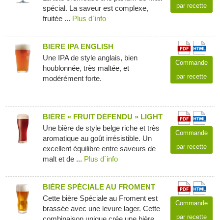
par recette
spécial. La saveur est complexe,
fruitée ...
Plus d`info
BIÈRE IPA ENGLISH
Une IPA de style anglais, bien
Commande
houblonnée, très maltée, et
par recette
modérément forte.
BIÈRE « FRUIT DÉFENDU » LIGHT
Une bière de style belge riche et très
Commande
aromatique au goût irrésistible. Un
par recette
excellent équilibre entre saveurs de
malt et de ...
Plus d`info
BIÈRE SPÉCIALE AU FROMENT
Cette bière Spéciale au Froment est
Commande
brassée avec une levure lager. Cette
par recette
combinaison unique crée une bière