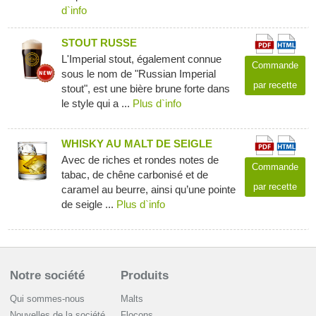
d`info
STOUT RUSSE
L'Imperial stout, également connue
Commande
sous le nom de "Russian Imperial
par recette
stout", est une bière brune forte dans
le style qui a ...
Plus d`info
WHISKY AU MALT DE SEIGLE
Avec de riches et rondes notes de
Commande
tabac, de chêne carbonisé et de
par recette
caramel au beurre, ainsi qu’une pointe
de seigle ...
Plus d`info
Notre société
Produits
Qui sommes-nous
Malts
Nouvelles de la société
Flocons