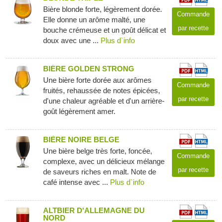
Bière blonde forte, légèrement dorée.
Commande
Elle donne un arôme malté, une
par recette
bouche crémeuse et un goût délicat et
doux avec une ...
Plus d`info
BIÉRE GOLDEN STRONG
Une bière forte dorée aux arômes
Commande
fruités, rehaussée de notes épicées,
par recette
d'une chaleur agréable et d'un arrière-
goût légèrement amer.
BIÈRE NOIRE BELGE
Une bière belge très forte, foncée,
Commande
complexe, avec un délicieux mélange
par recette
de saveurs riches en malt. Note de
café intense avec ...
Plus d`info
ALTBIER D'ALLEMAGNE DU
NORD