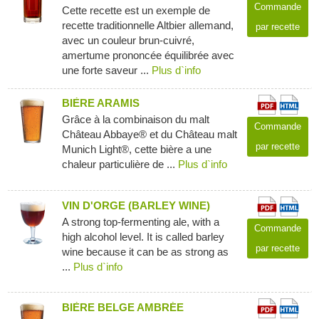
Commande
Cette recette est un exemple de
recette traditionnelle Altbier allemand,
par recette
avec un couleur brun-cuivré,
amertume prononcée équilibrée avec
une forte saveur ...
Plus d`info
BIÈRE ARAMIS
Grâce à la combinaison du malt
Commande
Château Abbaye® et du Château malt
par recette
Munich Light®, cette bière a une
chaleur particulière de ...
Plus d`info
VIN D'ORGE (BARLEY WINE)
A strong top-fermenting ale, with a
Commande
high alcohol level. It is called barley
par recette
wine because it can be as strong as
...
Plus d`info
BIÈRE BELGE AMBRÉE