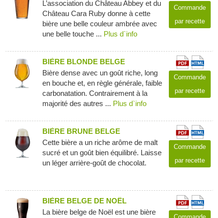
L’association du Château Abbey et du
Commande
Château Cara Ruby donne à cette
par recette
bière une belle couleur ambrée avec
une belle touche ...
Plus d`info
BIÈRE BLONDE BELGE
Bière dense avec un goût riche, long
Commande
en bouche et, en règle générale, faible
par recette
carbonatation. Contrairement à la
majorité des autres ...
Plus d`info
BIÈRE BRUNE BELGE
Cette bière a un riche arôme de malt
Commande
sucré et un goût bien équilibré. Laisse
par recette
un léger arrière-goût de chocolat.
BIÈRE BELGE DE NOËL
La bière belge de Noël est une bière
Commande