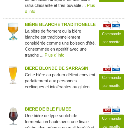
rafraîchissante et très buvable ...
Plus
d`info
BIÈRE BLANCHE TRADITIONELLE
La bière de froment ou la bière
Commande
blanche est traditionnellement
par recette
considérée comme une boisson d’été.
Consommée en apéritif avec une
tranche ...
Plus d`info
BIÈRE BLONDE DE SARRASIN
Cette bière au parfum délicat convient
Commande
parfaitement aux personnes
par recette
cœliaques et intolérantes au gluten.
BIÈRE DE BLÉ FUMÉE
Une bière de type scotch de
Commande
fermentation haute avec une finale
par recette
sèche, des arômes de malt torréfié et