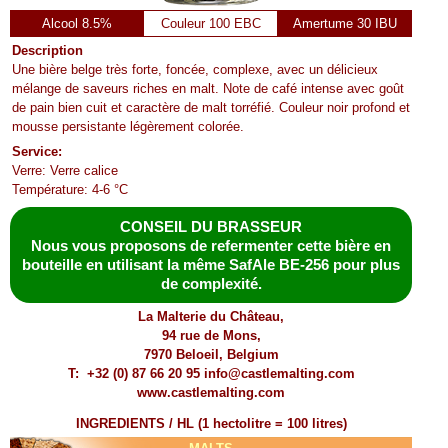
Alcool 8.5%
Couleur 100 EBC
Amertume 30 IBU
Description
Une bière belge très forte, foncée, complexe, avec un délicieux
mélange de saveurs riches en malt. Note de café intense avec goût
de pain bien cuit et caractère de malt torréfié. Couleur noir profond et
mousse persistante légèrement colorée.
Service:
Verre: Verre calice
Température: 4-6 °C
CONSEIL DU BRASSEUR
Nous vous proposons de refermenter cette bière en
bouteille en utilisant la même SafAle BE-256 pour plus
de complexité.
La Malterie du Château,
94 rue de Mons,
7970 Beloeil, Belgium
T: +32 (0) 87 66 20 95 info@castlemalting.com
www.castlemalting.com
INGREDIENTS / HL (1 hectolitre = 100 litres)