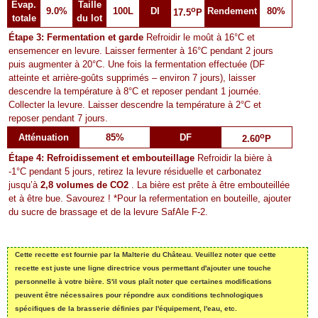
Évap.
Taille
o
9.0%
100L
DI
Rendement
80%
17.5
P
totale
du lot
Étape 3: Fermentation et garde
Refroidir le moût à 16°C et
ensemencer en levure. Laisser fermenter à 16°C pendant 2 jours
puis augmenter à 20°C. Une fois la fermentation effectuée (DF
atteinte et arrière-goûts supprimés – environ 7 jours), laisser
descendre la température à 8°C et reposer pendant 1 journée.
Collecter la levure. Laisser descendre la température à 2°C et
reposer pendant 7 jours.
o
Atténuation
85%
DF
2.60
P
Étape 4: Refroidissement et embouteillage
Refroidir la bière à
-1°C pendant 5 jours, retirez la levure résiduelle et carbonatez
jusqu’à
2,8 volumes de CO2
. La bière est prête à être embouteillée
et à être bue. Savourez ! *Pour la refermentation en bouteille, ajouter
du sucre de brassage et de la levure SafAle F-2.
Cette recette est fournie par la Malterie du Château. Veuillez noter que cette
recette est juste une ligne directrice vous permettant d'ajouter une touche
personnelle à votre bière. S'il vous plaît noter que certaines modifications
peuvent être nécessaires pour répondre aux conditions technologiques
spécifiques de la brasserie définies par l'équipement, l'eau, etc.