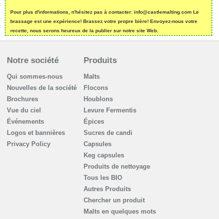
Pour plus d'informations, n'hésitez pas à contacter: info@castlemalting.com Le
brassage est une expérience! Brassez votre propre bière! Envoyez-nous votre
recette, nous serons heureux de la publier sur notre site Web.
Notre société
Produits
Qui sommes-nous
Malts
Nouvelles de la société
Flocons
Brochures
Houblons
Vue du ciel
Levure Fermentis
Événements
Épices
Logos et bannières
Sucres de candi
Privacy Policy
Capsules
Keg capsules
Produits de nettoyage
Tous les BIO
Autres Produits
Chercher un produit
Malts en quelques mots