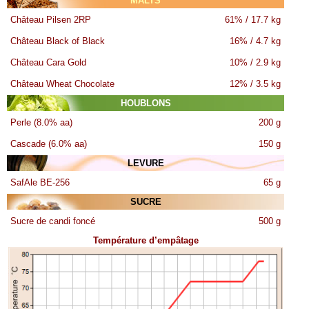
MALTS
Château Pilsen 2RP
61% / 17.7 kg
Château Black of Black
16% / 4.7 kg
Château Cara Gold
10% / 2.9 kg
Château Wheat Chocolate
12% / 3.5 kg
HOUBLONS
Perle (8.0% aa)
200 g
Cascade (6.0% aa)
150 g
LEVURE
SafAle BE-256
65 g
SUCRE
Sucre de candi foncé
500 g
Température d’empâtage