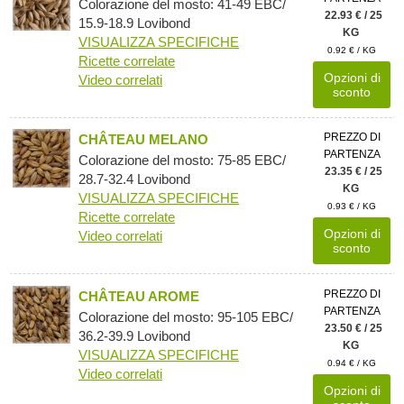
Colorazione del mosto: 41-49 EBC/
22.93 € / 25
15.9-18.9 Lovibond
KG
VISUALIZZA SPECIFICHE
0.92 € / KG
Ricette correlate
Opzioni di
Video correlati
sconto
PREZZO DI
CHÂTEAU MELANO
PARTENZA
Colorazione del mosto: 75-85 EBC/
23.35 € / 25
28.7-32.4 Lovibond
KG
VISUALIZZA SPECIFICHE
0.93 € / KG
Ricette correlate
Opzioni di
Video correlati
sconto
PREZZO DI
CHÂTEAU AROME
PARTENZA
Colorazione del mosto: 95-105 EBC/
23.50 € / 25
36.2-39.9 Lovibond
KG
VISUALIZZA SPECIFICHE
0.94 € / KG
Video correlati
Opzioni di