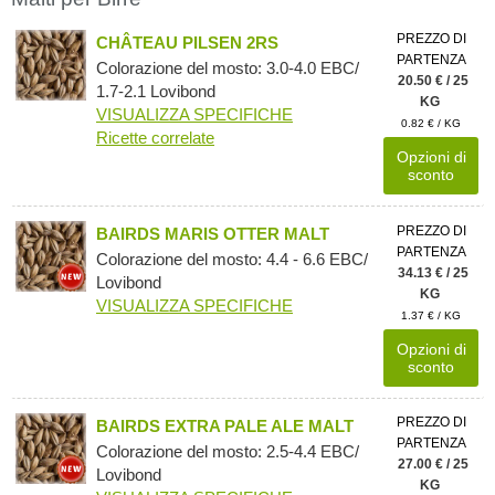
PREZZO DI
CHÂTEAU PILSEN 2RS
PARTENZA
Colorazione del mosto: 3.0-4.0 EBC/
20.50 € / 25
1.7-2.1 Lovibond
KG
VISUALIZZA SPECIFICHE
0.82 € / KG
Ricette correlate
Opzioni di
sconto
PREZZO DI
BAIRDS MARIS OTTER MALT
PARTENZA
Colorazione del mosto: 4.4 - 6.6 EBC/
34.13 € / 25
Lovibond
KG
VISUALIZZA SPECIFICHE
1.37 € / KG
Opzioni di
sconto
PREZZO DI
BAIRDS EXTRA PALE ALE MALT
PARTENZA
Colorazione del mosto: 2.5-4.4 EBC/
27.00 € / 25
Lovibond
KG