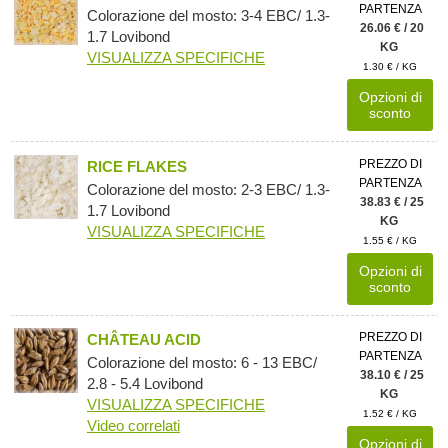
PARTENZA
Colorazione del mosto: 3-4 EBC/ 1.3-
26.06 € / 20
1.7 Lovibond
KG
VISUALIZZA SPECIFICHE
1.30 € / KG
Opzioni di
sconto
PREZZO DI
RICE FLAKES
PARTENZA
Colorazione del mosto: 2-3 EBC/ 1.3-
38.83 € / 25
1.7 Lovibond
KG
VISUALIZZA SPECIFICHE
1.55 € / KG
Opzioni di
sconto
PREZZO DI
CHÂTEAU ACID
PARTENZA
Colorazione del mosto: 6 - 13 EBC/
38.10 € / 25
2.8 - 5.4 Lovibond
KG
VISUALIZZA SPECIFICHE
1.52 € / KG
Video correlati
Opzioni di