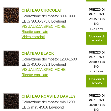
PREZZO DI
CHÂTEAU CHOCOLAT
PARTENZA
Colorazione del mosto: 800-1000
29.35 € / 25
EBC/ 300.6-375.6 Lovibond
KG
VISUALIZZA SPECIFICHE
1.17 € / KG
Ricette correlate
Opzioni di
Video correlati
sconto
PREZZO DI
CHÂTEAU BLACK
PARTENZA
Colorazione del mosto: 1200-1500
29.50 € / 25
EBC/ 450.6-563.1 Lovibond
KG
VISUALIZZA SPECIFICHE
1.18 € / KG
Ricette correlate
Opzioni di
sconto
PREZZO DI
CHÂTEAU ROASTED BARLEY
PARTENZA
Colorazione del mosto: min.1200
34.90 € / 25
EBC/ min. 450.6 Lovibond
KG