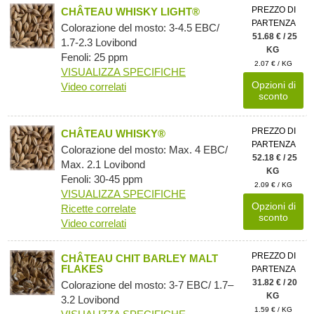
PREZZO DI
CHÂTEAU WHISKY LIGHT®
PARTENZA
Colorazione del mosto: 3-4.5 EBC/
51.68 € / 25
1.7-2.3 Lovibond
KG
Fenoli: 25 ppm
2.07 € / KG
VISUALIZZA SPECIFICHE
Opzioni di
Video correlati
sconto
PREZZO DI
CHÂTEAU WHISKY®
PARTENZA
Colorazione del mosto: Max. 4 EBC/
52.18 € / 25
Max. 2.1 Lovibond
KG
Fenoli: 30-45 ppm
2.09 € / KG
VISUALIZZA SPECIFICHE
Opzioni di
Ricette correlate
sconto
Video correlati
PREZZO DI
CHÂTEAU CHIT BARLEY MALT
FLAKES
PARTENZA
31.82 € / 20
Colorazione del mosto: 3-7 EBC/ 1.7–
KG
3.2 Lovibond
1.59 € / KG