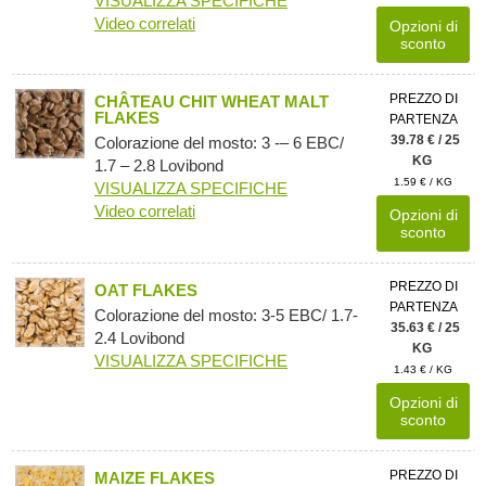
VISUALIZZA SPECIFICHE
Video correlati
Opzioni di
sconto
PREZZO DI
CHÂTEAU CHIT WHEAT MALT
FLAKES
PARTENZA
39.78 € / 25
Colorazione del mosto: 3 -– 6 EBC/
KG
1.7 – 2.8 Lovibond
1.59 € / KG
VISUALIZZA SPECIFICHE
Video correlati
Opzioni di
sconto
PREZZO DI
OAT FLAKES
PARTENZA
Colorazione del mosto: 3-5 EBC/ 1.7-
35.63 € / 25
2.4 Lovibond
KG
VISUALIZZA SPECIFICHE
1.43 € / KG
Opzioni di
sconto
PREZZO DI
MAIZE FLAKES