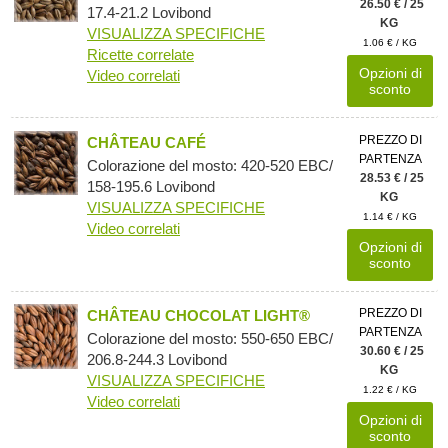
26.50 € / 25
17.4-21.2 Lovibond
KG
VISUALIZZA SPECIFICHE
1.06 € / KG
Ricette correlate
Opzioni di
Video correlati
sconto
PREZZO DI
CHÂTEAU CAFÉ
PARTENZA
Colorazione del mosto: 420-520 EBC/
28.53 € / 25
158-195.6 Lovibond
KG
VISUALIZZA SPECIFICHE
1.14 € / KG
Video correlati
Opzioni di
sconto
PREZZO DI
CHÂTEAU CHOCOLAT LIGHT®
PARTENZA
Colorazione del mosto: 550-650 EBC/
30.60 € / 25
206.8-244.3 Lovibond
KG
VISUALIZZA SPECIFICHE
1.22 € / KG
Video correlati
Opzioni di
sconto