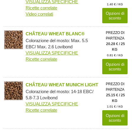
VISUALIZZA SPECIFICHE
1.40 € / KG
Ricette correlate
Opzioni di
Video correlati
sconto
PREZZO DI
CHÂTEAU WHEAT BLANC®
PARTENZA
Colorazione del mosto: Max. 5.5
20.28 € / 25
EBC/ Max. 2.6 Lovibond
KG
VISUALIZZA SPECIFICHE
0.81 € / KG
Ricette correlate
Opzioni di
sconto
PREZZO DI
CHÂTEAU WHEAT MUNICH LIGHT
PARTENZA
Colorazione del mosto: 14-18 EBC/
25.15 € / 25
5.8-7.3 Lovibond
KG
VISUALIZZA SPECIFICHE
1.01 € / KG
Ricette correlate
Opzioni di
sconto