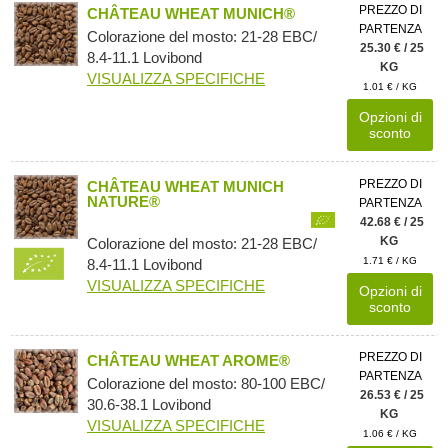
PREZZO DI
CHÂTEAU WHEAT MUNICH®
PARTENZA
Colorazione del mosto: 21-28 EBC/
25.30 € / 25
8.4-11.1 Lovibond
KG
VISUALIZZA SPECIFICHE
1.01 € / KG
Opzioni di
sconto
PREZZO DI
CHÂTEAU WHEAT MUNICH
NATURE®
PARTENZA
42.68 € / 25
KG
Colorazione del mosto: 21-28 EBC/
1.71 € / KG
8.4-11.1 Lovibond
VISUALIZZA SPECIFICHE
Opzioni di
sconto
PREZZO DI
CHÂTEAU WHEAT AROME®
PARTENZA
Colorazione del mosto: 80-100 EBC/
26.53 € / 25
30.6-38.1 Lovibond
KG
VISUALIZZA SPECIFICHE
1.06 € / KG