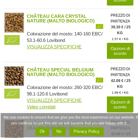
PREZZO DI
CHÂTEAU CARA CRYSTAL
NATURE (MALTO BIOLOGICO)
PARTENZA
39.30 € / 25
KG
Colorazione del mosto: 140-160 EBC/
1.57 € / KG
53.1-60.6 Lovibond
VISUALIZZA SPECIFICHE
Opzioni di
sconto
PREZZO DI
CHÂTEAU SPECIAL BELGIUM
NATURE (MALTO BIOLOGICO)
PARTENZA
42.08 € / 25
KG
Colorazione del mosto: 260-320 EBC/
1.68 € / KG
98.1-120.6 Lovibond
VISUALIZZA SPECIFICHE
Opzioni di
Video correlati
sconto
We use cookies to ensure that we give you the best experience on our website. If
PREZZO DI
CHÂTEAU CARA CAFÉ NATURE
you continue to use this site we will assume that you are happy with it.
(MALTO BIOLOGICO)
PARTENZA
Ok
No
Privacy Policy
42.80 € / 25