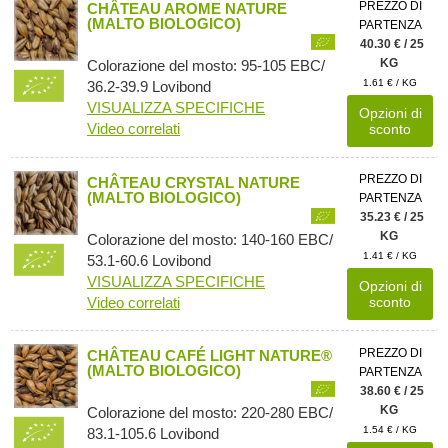
PREZZO DI
CHÂTEAU AROME NATURE
(MALTO BIOLOGICO)
PARTENZA
40.30 € / 25
KG
Colorazione del mosto: 95-105 EBC/
1.61 € / KG
36.2-39.9 Lovibond
VISUALIZZA SPECIFICHE
Opzioni di
Video correlati
sconto
PREZZO DI
CHÂTEAU CRYSTAL NATURE
(MALTO BIOLOGICO)
PARTENZA
35.23 € / 25
KG
Colorazione del mosto: 140-160 EBC/
1.41 € / KG
53.1-60.6 Lovibond
VISUALIZZA SPECIFICHE
Opzioni di
Video correlati
sconto
PREZZO DI
CHÂTEAU CAFÉ LIGHT NATURE®
(MALTO BIOLOGICO)
PARTENZA
38.60 € / 25
KG
Colorazione del mosto: 220-280 EBC/
1.54 € / KG
83.1-105.6 Lovibond