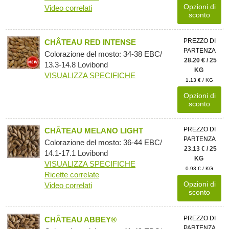
Opzioni di
Video correlati
sconto
PREZZO DI
CHÂTEAU RED INTENSE
PARTENZA
Colorazione del mosto: 34-38 EBC/
28.20 € / 25
13.3-14.8 Lovibond
KG
VISUALIZZA SPECIFICHE
1.13 € / KG
Opzioni di
sconto
PREZZO DI
CHÂTEAU MELANO LIGHT
PARTENZA
Colorazione del mosto: 36-44 EBC/
23.13 € / 25
14.1-17.1 Lovibond
KG
VISUALIZZA SPECIFICHE
0.93 € / KG
Ricette correlate
Opzioni di
Video correlati
sconto
PREZZO DI
CHÂTEAU ABBEY®
PARTENZA