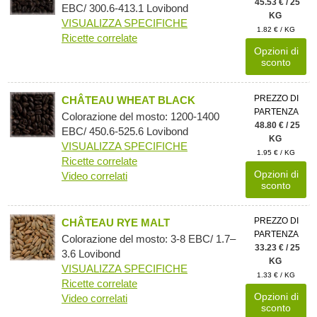
45.53 € / 25
EBC/ 300.6-413.1 Lovibond
KG
VISUALIZZA SPECIFICHE
1.82 € / KG
Ricette correlate
Opzioni di
sconto
PREZZO DI
CHÂTEAU WHEAT BLACK
PARTENZA
Colorazione del mosto: 1200-1400
48.80 € / 25
EBC/ 450.6-525.6 Lovibond
KG
VISUALIZZA SPECIFICHE
1.95 € / KG
Ricette correlate
Opzioni di
Video correlati
sconto
PREZZO DI
CHÂTEAU RYE MALT
PARTENZA
Colorazione del mosto: 3-8 EBC/ 1.7–
33.23 € / 25
3.6 Lovibond
KG
VISUALIZZA SPECIFICHE
1.33 € / KG
Ricette correlate
Opzioni di
Video correlati
sconto