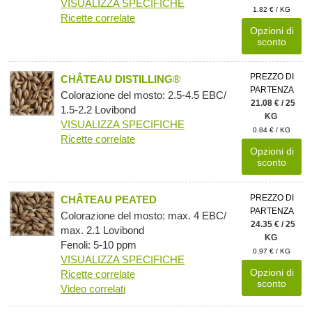
VISUALIZZA SPECIFICHE
1.82 € / KG
Ricette correlate
Opzioni di
sconto
PREZZO DI
CHÂTEAU DISTILLING®
PARTENZA
Colorazione del mosto: 2.5-4.5 EBC/
21.08 € / 25
1.5-2.2 Lovibond
KG
VISUALIZZA SPECIFICHE
0.84 € / KG
Ricette correlate
Opzioni di
sconto
PREZZO DI
CHÂTEAU PEATED
PARTENZA
Colorazione del mosto: max. 4 EBC/
24.35 € / 25
max. 2.1 Lovibond
KG
Fenoli: 5-10 ppm
0.97 € / KG
VISUALIZZA SPECIFICHE
Opzioni di
Ricette correlate
sconto
Video correlati