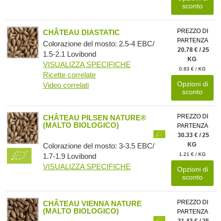
sconto
PREZZO DI
CHÂTEAU DIASTATIC
PARTENZA
Colorazione del mosto: 2.5-4 EBC/
20.78 € / 25
1.5-2.1 Lovibond
KG
VISUALIZZA SPECIFICHE
0.83 € / KG
Ricette correlate
Opzioni di
Video correlati
sconto
PREZZO DI
CHÂTEAU PILSEN NATURE®
(MALTO BIOLOGICO)
PARTENZA
30.33 € / 25
KG
Colorazione del mosto: 3-3.5 EBC/
1.21 € / KG
1.7-1.9 Lovibond
VISUALIZZA SPECIFICHE
Opzioni di
sconto
PREZZO DI
CHÂTEAU VIENNA NATURE
(MALTO BIOLOGICO)
PARTENZA
31.43 € / 25