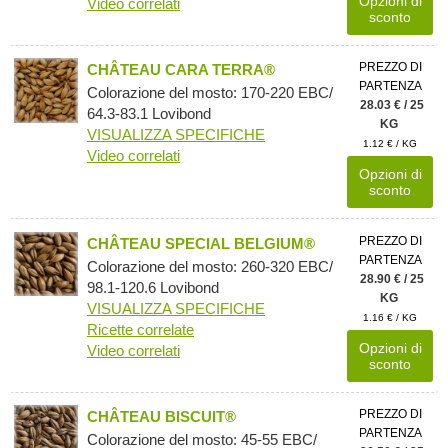
Opzioni di
Video correlati
sconto
PREZZO DI
CHÂTEAU CARA TERRA®
PARTENZA
Colorazione del mosto: 170-220 EBC/
28.03 € / 25
64.3-83.1 Lovibond
KG
VISUALIZZA SPECIFICHE
1.12 € / KG
Video correlati
Opzioni di
sconto
PREZZO DI
CHÂTEAU SPECIAL BELGIUM®
PARTENZA
Colorazione del mosto: 260-320 EBC/
28.90 € / 25
98.1-120.6 Lovibond
KG
VISUALIZZA SPECIFICHE
1.16 € / KG
Ricette correlate
Opzioni di
Video correlati
sconto
PREZZO DI
CHÂTEAU BISCUIT®
PARTENZA
Colorazione del mosto: 45-55 EBC/