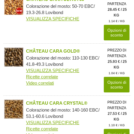
PARTENZA
Colorazione del mosto: 50-70 EBC/
28.45 € / 25
19.3-26.8 Lovibond
KG
VISUALIZZA SPECIFICHE
1.14 € / KG
Opzioni di
sconto
PREZZO DI
CHÂTEAU CARA GOLD®
PARTENZA
Colorazione del mosto: 110-130 EBC/
25.93 € / 25
41.8-49.3 Lovibond
KG
VISUALIZZA SPECIFICHE
1.04 € / KG
Ricette correlate
Opzioni di
Video correlati
sconto
PREZZO DI
CHÂTEAU CARA CRYSTAL®
PARTENZA
Colorazione del mosto: 140-160 EBC/
27.53 € / 25
53.1-60.6 Lovibond
KG
VISUALIZZA SPECIFICHE
1.10 € / KG
Ricette correlate