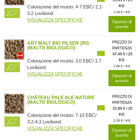
KG
Colorazione del mosto: 4-7 EBC/ 2.1-
1.26 € / KG
3.2 Lovibond
VISUALIZZA SPECIFICHE
Opzioni di
sconto
PREZZO DI
ART MALT BIO PILSEN 2RS
(MALTO BIOLOGICO)
PARTENZA
47.45 € / 25
KG
Colorazione del mosto: 3.0 EBC/ 1.7
1.90 € / KG
Lovibond
VISUALIZZA SPECIFICHE
Opzioni di
sconto
PREZZO DI
CHÂTEAU PALE ALE NATURE
(MALTO BIOLOGICO)
PARTENZA
31.60 € / 25
KG
Colorazione del mosto: 7-10 EBC/
1.26 € / KG
3.2-4.3 Lovibond
VISUALIZZA SPECIFICHE
Opzioni di
sconto