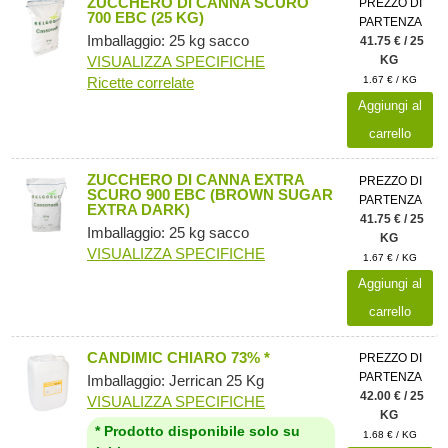
ZUCCHERO DI CANNA SCURO
PREZZO DI
700 EBC (25 KG)
PARTENZA
Imballaggio: 25 kg sacco
41.75 € / 25
VISUALIZZA SPECIFICHE
KG
Ricette correlate
1.67 € / KG
Aggiungi al
carrello
ZUCCHERO DI CANNA EXTRA
PREZZO DI
SCURO 900 EBC (BROWN SUGAR
PARTENZA
EXTRA DARK)
41.75 € / 25
Imballaggio: 25 kg sacco
KG
VISUALIZZA SPECIFICHE
1.67 € / KG
Aggiungi al
carrello
CANDIMIC CHIARO 73% *
PREZZO DI
PARTENZA
Imballaggio: Jerrican 25 Kg
42.00 € / 25
VISUALIZZA SPECIFICHE
KG
* Prodotto disponibile solo su
1.68 € / KG