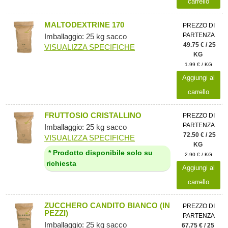
carrello
MALTODEXTRINE 170
PREZZO DI
PARTENZA
Imballaggio: 25 kg sacco
49.75 € / 25
VISUALIZZA SPECIFICHE
KG
1.99 € / KG
Aggiungi al
carrello
FRUTTOSIO CRISTALLINO
PREZZO DI
PARTENZA
Imballaggio: 25 kg sacco
72.50 € / 25
VISUALIZZA SPECIFICHE
KG
* Prodotto disponibile solo su
2.90 € / KG
richiesta
Aggiungi al
carrello
ZUCCHERO CANDITO BIANCO (IN
PREZZO DI
PEZZI)
PARTENZA
Imballaggio: 25 kg sacco
67.75 € / 25