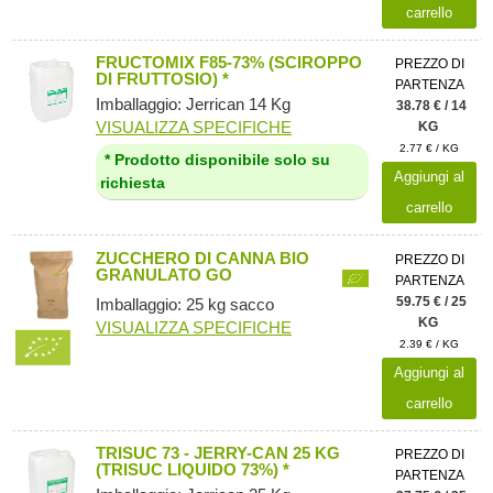
carrello
FRUCTOMIX F85-73% (SCIROPPO
PREZZO DI
DI FRUTTOSIO) *
PARTENZA
Imballaggio: Jerrican 14 Kg
38.78 € / 14
VISUALIZZA SPECIFICHE
KG
2.77 € / KG
* Prodotto disponibile solo su
Aggiungi al
richiesta
carrello
ZUCCHERO DI CANNA BIO
PREZZO DI
GRANULATO GO
PARTENZA
59.75 € / 25
Imballaggio: 25 kg sacco
KG
VISUALIZZA SPECIFICHE
2.39 € / KG
Aggiungi al
carrello
TRISUC 73 - JERRY-CAN 25 KG
PREZZO DI
(TRISUC LIQUIDO 73%) *
PARTENZA