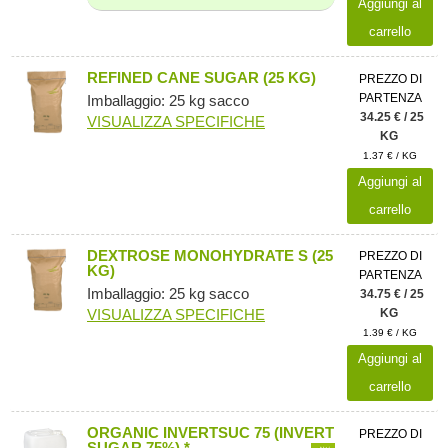
Aggiungi al
carrello
REFINED CANE SUGAR (25 KG)
PREZZO DI
PARTENZA
Imballaggio: 25 kg sacco
34.25 € / 25
VISUALIZZA SPECIFICHE
KG
1.37 € / KG
Aggiungi al
carrello
DEXTROSE MONOHYDRATE S (25
PREZZO DI
KG)
PARTENZA
Imballaggio: 25 kg sacco
34.75 € / 25
VISUALIZZA SPECIFICHE
KG
1.39 € / KG
Aggiungi al
carrello
ORGANIC INVERTSUC 75 (INVERT
PREZZO DI
SUGAR 75%) *