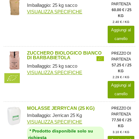
PARTENZA
Imballaggio: 25 kg sacco
60.00 € / 25
VISUALIZZA SPECIFICHE
KG
2.40 € / KG
Aggiungi al
carrello
ZUCCHERO BIOLOGICO BIANCO
PREZZO DI
DI BARBABIETOLA
PARTENZA
57.25 € / 25
Imballaggio: 25 kg sacco
KG
VISUALIZZA SPECIFICHE
2.29 € / KG
Aggiungi al
carrello
MOLASSE JERRYCAN (25 KG)
PREZZO DI
PARTENZA
Imballaggio: Jerrican 25 Kg
77.50 € / 25
VISUALIZZA SPECIFICHE
KG
* Prodotto disponibile solo su
3.10 € / KG
richiesta