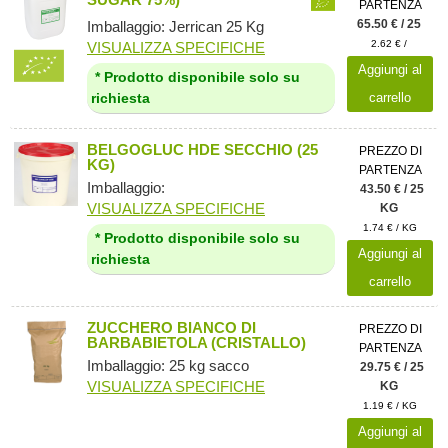
PARTENZA
65.50 € / 25
Imballaggio: Jerrican 25 Kg
2.62 € /
VISUALIZZA SPECIFICHE
Aggiungi al
* Prodotto disponibile solo su
carrello
richiesta
BELGOGLUC HDE SECCHIO (25
PREZZO DI
KG)
PARTENZA
Imballaggio:
43.50 € / 25
VISUALIZZA SPECIFICHE
KG
1.74 € / KG
* Prodotto disponibile solo su
Aggiungi al
richiesta
carrello
ZUCCHERO BIANCO DI
PREZZO DI
BARBABIETOLA (CRISTALLO)
PARTENZA
Imballaggio: 25 kg sacco
29.75 € / 25
VISUALIZZA SPECIFICHE
KG
1.19 € / KG
Aggiungi al