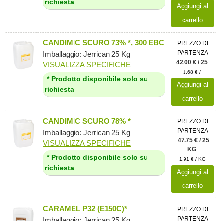
richiesta
Aggiungi al
carrello
CANDIMIC SCURO 73% *, 300 EBC
PREZZO DI
PARTENZA
Imballaggio: Jerrican 25 Kg
42.00 € / 25
VISUALIZZA SPECIFICHE
1.68 € /
* Prodotto disponibile solo su
Aggiungi al
richiesta
carrello
CANDIMIC SCURO 78% *
PREZZO DI
PARTENZA
Imballaggio: Jerrican 25 Kg
47.75 € / 25
VISUALIZZA SPECIFICHE
KG
* Prodotto disponibile solo su
1.91 € / KG
richiesta
Aggiungi al
carrello
CARAMEL P32 (E150C)*
PREZZO DI
PARTENZA
Imballaggio: Jerrican 25 Kg