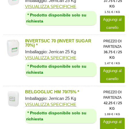
Imballaggio: Jerrican 25 Kg
37.75 € / 25
VISUALIZZA SPECIFICHE
KG
1.51 € / KG
* Prodotto disponibile solo su
Aggiungi al
richiesta
carrello
INVERTSUC 70 (INVERT SUGAR
PREZZO DI
70%) *
PARTENZA
Imballaggio: Jerrican 25 Kg
36.75 € / 25
VISUALIZZA SPECIFICHE
KG
1.47 € / KG
* Prodotto disponibile solo su
Aggiungi al
richiesta
carrello
BELGOGLUC HM 70/75% *
PREZZO DI
PARTENZA
Imballaggio: Jerrican 25 Kg
42.25 € / 25
VISUALIZZA SPECIFICHE
KG
* Prodotto disponibile solo su
1.69 € / KG
richiesta
Aggiungi al