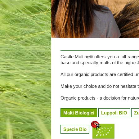
Castle Malting® offers you a full range
base and specialty malts of the highest
All our organic products are certified un
Make your choice and do not hesitate to
Organic products - a decision for natur
Malti Biologici
Luppoli BIO
Zu
Spezie Bio