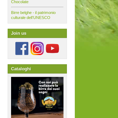
Chocolate
Birre belghe - il patrimonio
culturale dell'UNESCO
Join us
Cataloghi