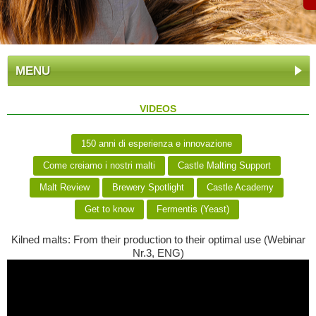
MENU
VIDEOS
150 anni di esperienza e innovazione
Come creiamo i nostri malti
Castle Malting Support
Malt Review
Brewery Spotlight
Castle Academy
Get to know
Fermentis (Yeast)
Kilned malts: From their production to their optimal use (Webinar
Nr.3, ENG)