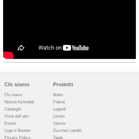
Chi siamo
Prodotti
Chi siamo
Malto
Notizie Aziendali
Flakes
Cataloghi
Luppoli
Vista dall`alto
Lievito
Eventi
Spezie
Logo e Banner
Zuccheri canditi
Privacy Policy
Tappi