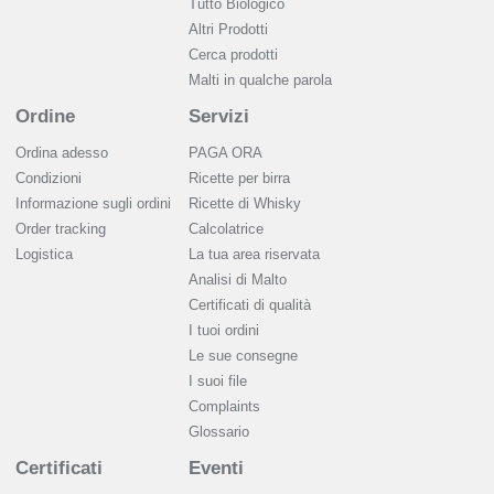
Tutto Biologico
Altri Prodotti
Cerca prodotti
Malti in qualche parola
Ordine
Servizi
Ordina adesso
PAGA ORA
Condizioni
Ricette per birra
Informazione sugli ordini
Ricette di Whisky
Order tracking
Calcolatrice
Logistica
La tua area riservata
Analisi di Malto
Сertificati di qualità
I tuoi ordini
Le sue consegne
I suoi file
Complaints
Glossario
Certificati
Eventi