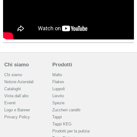
Chi siamo
Prodotti
Chi siamo
Malto
Notizie Aziendali
Flakes
Cataloghi
Luppoli
Vista dall`alto
Lievito
Eventi
Spezie
Logo e Banner
Zuccheri canditi
Privacy Policy
Tappi
Tappi KEG
Prodotti per la pulizia