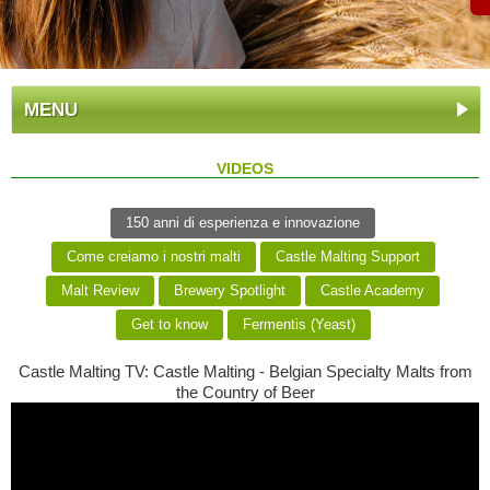
MENU
VIDEOS
150 anni di esperienza e innovazione
Come creiamo i nostri malti
Castle Malting Support
Malt Review
Brewery Spotlight
Castle Academy
Get to know
Fermentis (Yeast)
Castle Malting TV: Castle Malting - Belgian Specialty Malts from
the Country of Beer