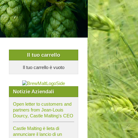
Il tuo carrello
Il tuo carrello è vuoto
Notizie Aziendali
Open letter to customers and
partners from Jean-Louis
Dourcy, Castle Malting's CEO
Castle Malting è lieta di
annunciare il lancio di un