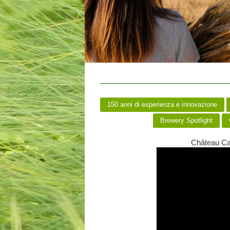
150 anni di esperienza e innovazione
Brewery Spotlight
Château Car