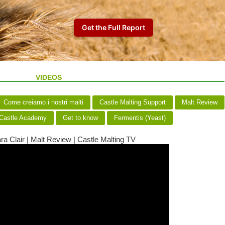
VIDEOS
Come creiamo i nostri malti
Castle Malting Support
Malt Review
Castle Academy
Get to know
Fermentis (Yeast)
a Clair | Malt Review | Castle Malting TV