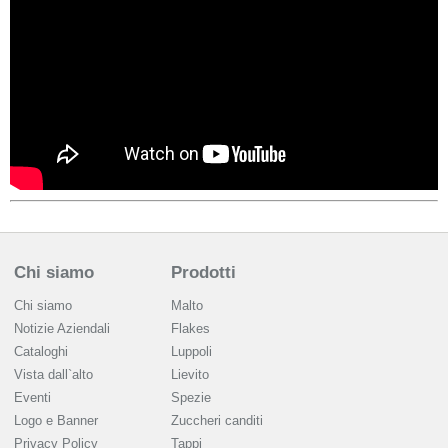
Chi siamo
Prodotti
Chi siamo
Malto
Notizie Aziendali
Flakes
Cataloghi
Luppoli
Vista dall`alto
Lievito
Eventi
Spezie
Logo e Banner
Zuccheri canditi
Privacy Policy
Tappi