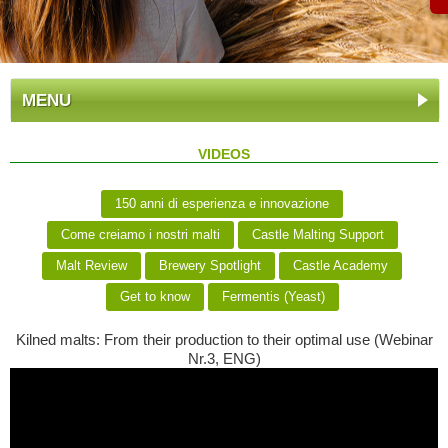
MENU
VIDEOS
150 anni di esperienza e innovazione
Come creiamo i nostri malti
Castle Malting Support
Malt Review
Brewery Spotlight
Castle Academy
Get to know
Fermentis (Yeast)
Kilned malts: From their production to their optimal use (Webinar
Nr.3, ENG)