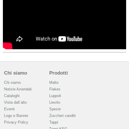
Chi siamo
Prodotti
Chi siamo
Malto
Notizie Aziendali
Flakes
Cataloghi
Luppoli
Vista dall`alto
Lievito
Eventi
Spezie
Logo e Banner
Zuccheri canditi
Privacy Policy
Tappi
Tappi KEG