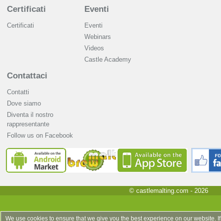
Certificati
Eventi
Certificati
Eventi
Webinars
Videos
Castle Academy
Contattaci
Contatti
Dove siamo
Diventa il nostro
rappresentante
Follow us on Facebook
© castlemalting.com -
2026
We use cookies to ensure that we give you the best experience on our website. If