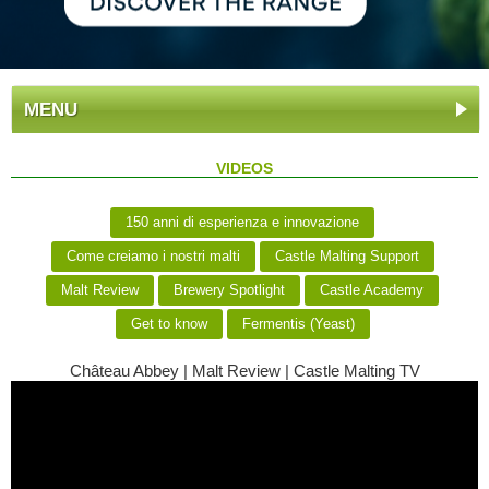
MENU
VIDEOS
150 anni di esperienza e innovazione
Come creiamo i nostri malti
Castle Malting Support
Malt Review
Brewery Spotlight
Castle Academy
Get to know
Fermentis (Yeast)
Château Abbey | Malt Review | Castle Malting TV