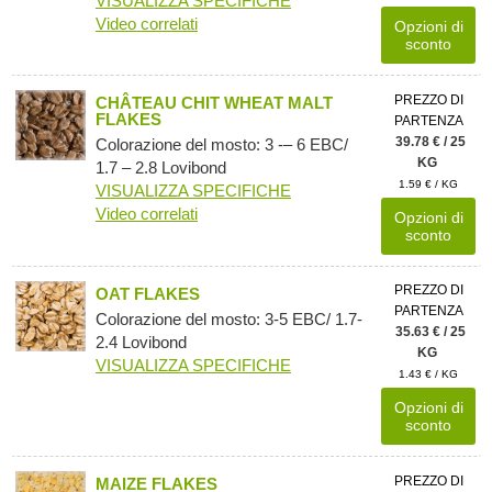
VISUALIZZA SPECIFICHE
Video correlati
Opzioni di
sconto
PREZZO DI
CHÂTEAU CHIT WHEAT MALT
FLAKES
PARTENZA
39.78 € / 25
Colorazione del mosto: 3 -– 6 EBC/
KG
1.7 – 2.8 Lovibond
1.59 € / KG
VISUALIZZA SPECIFICHE
Video correlati
Opzioni di
sconto
PREZZO DI
OAT FLAKES
PARTENZA
Colorazione del mosto: 3-5 EBC/ 1.7-
35.63 € / 25
2.4 Lovibond
KG
VISUALIZZA SPECIFICHE
1.43 € / KG
Opzioni di
sconto
PREZZO DI
MAIZE FLAKES