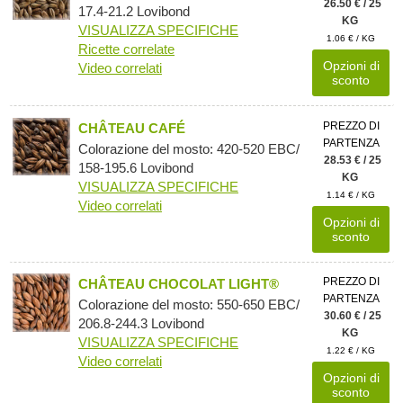
26.50 € / 25
17.4-21.2 Lovibond
KG
VISUALIZZA SPECIFICHE
1.06 € / KG
Ricette correlate
Opzioni di
Video correlati
sconto
PREZZO DI
CHÂTEAU CAFÉ
PARTENZA
Colorazione del mosto: 420-520 EBC/
28.53 € / 25
158-195.6 Lovibond
KG
VISUALIZZA SPECIFICHE
1.14 € / KG
Video correlati
Opzioni di
sconto
PREZZO DI
CHÂTEAU CHOCOLAT LIGHT®
PARTENZA
Colorazione del mosto: 550-650 EBC/
30.60 € / 25
206.8-244.3 Lovibond
KG
VISUALIZZA SPECIFICHE
1.22 € / KG
Video correlati
Opzioni di
sconto