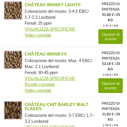
PREZZO DI
CHÂTEAU WHISKY LIGHT®
PARTENZA
Colorazione del mosto: 3-4.5 EBC/
51.68 € / 25
1.7-2.3 Lovibond
KG
Fenoli: 25 ppm
2.07 € / KG
VISUALIZZA SPECIFICHE
Opzioni di
Video correlati
sconto
PREZZO DI
CHÂTEAU WHISKY®
PARTENZA
Colorazione del mosto: Max. 4 EBC/
52.18 € / 25
Max. 2.1 Lovibond
KG
Fenoli: 30-45 ppm
2.09 € / KG
VISUALIZZA SPECIFICHE
Opzioni di
Ricette correlate
sconto
Video correlati
PREZZO DI
CHÂTEAU CHIT BARLEY MALT
FLAKES
PARTENZA
31.82 € / 20
Colorazione del mosto: 3-7 EBC/ 1.7–
KG
3.2 Lovibond
1.59 € / KG