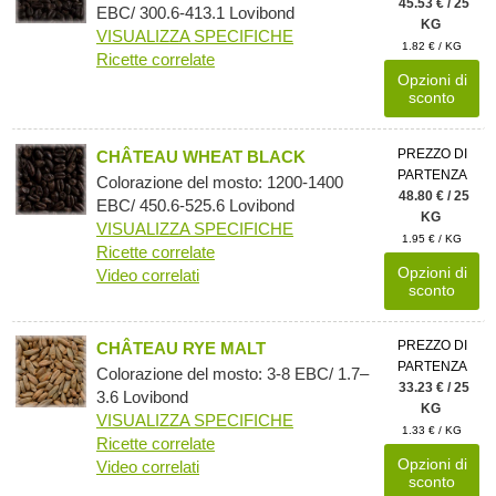
45.53 € / 25
EBC/ 300.6-413.1 Lovibond
KG
VISUALIZZA SPECIFICHE
1.82 € / KG
Ricette correlate
Opzioni di
sconto
PREZZO DI
CHÂTEAU WHEAT BLACK
PARTENZA
Colorazione del mosto: 1200-1400
48.80 € / 25
EBC/ 450.6-525.6 Lovibond
KG
VISUALIZZA SPECIFICHE
1.95 € / KG
Ricette correlate
Opzioni di
Video correlati
sconto
PREZZO DI
CHÂTEAU RYE MALT
PARTENZA
Colorazione del mosto: 3-8 EBC/ 1.7–
33.23 € / 25
3.6 Lovibond
KG
VISUALIZZA SPECIFICHE
1.33 € / KG
Ricette correlate
Opzioni di
Video correlati
sconto