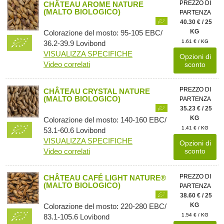
PREZZO DI
CHÂTEAU AROME NATURE
(MALTO BIOLOGICO)
PARTENZA
40.30 € / 25
KG
Colorazione del mosto: 95-105 EBC/
1.61 € / KG
36.2-39.9 Lovibond
VISUALIZZA SPECIFICHE
Opzioni di
Video correlati
sconto
PREZZO DI
CHÂTEAU CRYSTAL NATURE
(MALTO BIOLOGICO)
PARTENZA
35.23 € / 25
KG
Colorazione del mosto: 140-160 EBC/
1.41 € / KG
53.1-60.6 Lovibond
VISUALIZZA SPECIFICHE
Opzioni di
Video correlati
sconto
PREZZO DI
CHÂTEAU CAFÉ LIGHT NATURE®
(MALTO BIOLOGICO)
PARTENZA
38.60 € / 25
KG
Colorazione del mosto: 220-280 EBC/
1.54 € / KG
83.1-105.6 Lovibond