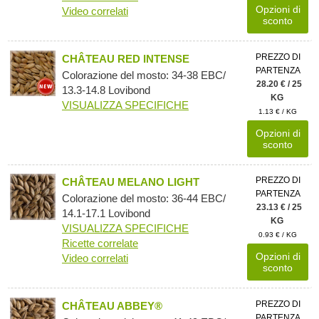
Opzioni di
Video correlati
sconto
PREZZO DI
CHÂTEAU RED INTENSE
PARTENZA
Colorazione del mosto: 34-38 EBC/
28.20 € / 25
13.3-14.8 Lovibond
KG
VISUALIZZA SPECIFICHE
1.13 € / KG
Opzioni di
sconto
PREZZO DI
CHÂTEAU MELANO LIGHT
PARTENZA
Colorazione del mosto: 36-44 EBC/
23.13 € / 25
14.1-17.1 Lovibond
KG
VISUALIZZA SPECIFICHE
0.93 € / KG
Ricette correlate
Opzioni di
Video correlati
sconto
PREZZO DI
CHÂTEAU ABBEY®
PARTENZA