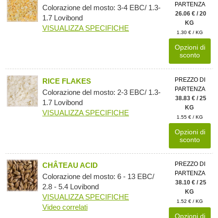
PARTENZA
Colorazione del mosto: 3-4 EBC/ 1.3-
26.06 € / 20
1.7 Lovibond
KG
VISUALIZZA SPECIFICHE
1.30 € / KG
Opzioni di
sconto
PREZZO DI
RICE FLAKES
PARTENZA
Colorazione del mosto: 2-3 EBC/ 1.3-
38.83 € / 25
1.7 Lovibond
KG
VISUALIZZA SPECIFICHE
1.55 € / KG
Opzioni di
sconto
PREZZO DI
CHÂTEAU ACID
PARTENZA
Colorazione del mosto: 6 - 13 EBC/
38.10 € / 25
2.8 - 5.4 Lovibond
KG
VISUALIZZA SPECIFICHE
1.52 € / KG
Video correlati
Opzioni di