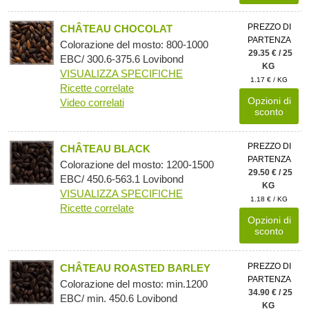
PREZZO DI
CHÂTEAU CHOCOLAT
PARTENZA
Colorazione del mosto: 800-1000
29.35 € / 25
EBC/ 300.6-375.6 Lovibond
KG
VISUALIZZA SPECIFICHE
1.17 € / KG
Ricette correlate
Opzioni di
Video correlati
sconto
PREZZO DI
CHÂTEAU BLACK
PARTENZA
Colorazione del mosto: 1200-1500
29.50 € / 25
EBC/ 450.6-563.1 Lovibond
KG
VISUALIZZA SPECIFICHE
1.18 € / KG
Ricette correlate
Opzioni di
sconto
PREZZO DI
CHÂTEAU ROASTED BARLEY
PARTENZA
Colorazione del mosto: min.1200
34.90 € / 25
EBC/ min. 450.6 Lovibond
KG