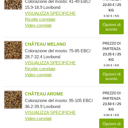
Colorazione del mosto: 41-49 EBC/
22.93 € / 25
15.9-18.9 Lovibond
KG
VISUALIZZA SPECIFICHE
0.92 € / KG
Ricette correlate
Opzioni di
Video correlati
sconto
PREZZO DI
CHÂTEAU MELANO
PARTENZA
Colorazione del mosto: 75-85 EBC/
23.35 € / 25
28.7-32.4 Lovibond
KG
VISUALIZZA SPECIFICHE
0.93 € / KG
Ricette correlate
Opzioni di
Video correlati
sconto
PREZZO DI
CHÂTEAU AROME
PARTENZA
Colorazione del mosto: 95-105 EBC/
23.50 € / 25
36.2-39.9 Lovibond
KG
VISUALIZZA SPECIFICHE
0.94 € / KG
Video correlati
Opzioni di