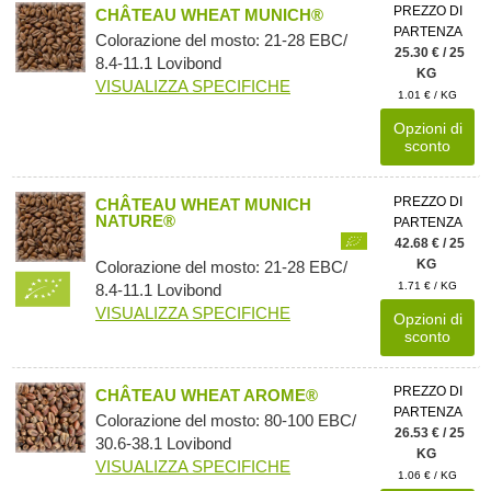
PREZZO DI
CHÂTEAU WHEAT MUNICH®
PARTENZA
Colorazione del mosto: 21-28 EBC/
25.30 € / 25
8.4-11.1 Lovibond
KG
VISUALIZZA SPECIFICHE
1.01 € / KG
Opzioni di
sconto
PREZZO DI
CHÂTEAU WHEAT MUNICH
NATURE®
PARTENZA
42.68 € / 25
KG
Colorazione del mosto: 21-28 EBC/
1.71 € / KG
8.4-11.1 Lovibond
VISUALIZZA SPECIFICHE
Opzioni di
sconto
PREZZO DI
CHÂTEAU WHEAT AROME®
PARTENZA
Colorazione del mosto: 80-100 EBC/
26.53 € / 25
30.6-38.1 Lovibond
KG
VISUALIZZA SPECIFICHE
1.06 € / KG