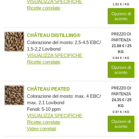
VISUALIZZA SPECIFICHE
1.82 € / KG
Ricette correlate
Opzioni di
sconto
PREZZO DI
CHÂTEAU DISTILLING®
PARTENZA
Colorazione del mosto: 2.5-4.5 EBC/
21.08 € / 25
1.5-2.2 Lovibond
KG
VISUALIZZA SPECIFICHE
0.84 € / KG
Ricette correlate
Opzioni di
sconto
PREZZO DI
CHÂTEAU PEATED
PARTENZA
Colorazione del mosto: max. 4 EBC/
24.35 € / 25
max. 2.1 Lovibond
KG
Fenoli: 5-10 ppm
0.97 € / KG
VISUALIZZA SPECIFICHE
Opzioni di
Ricette correlate
sconto
Video correlati