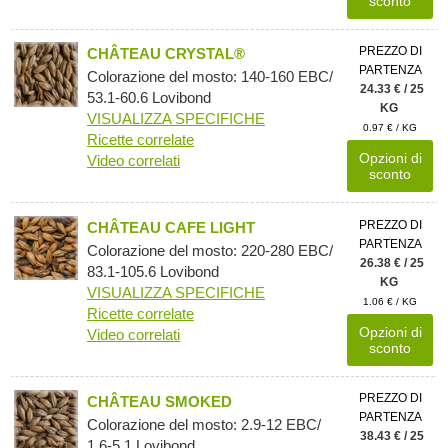
sconto
PREZZO DI
CHÂTEAU CRYSTAL®
PARTENZA
Colorazione del mosto: 140-160 EBC/
24.33 € / 25
53.1-60.6 Lovibond
KG
VISUALIZZA SPECIFICHE
0.97 € / KG
Ricette correlate
Opzioni di
Video correlati
sconto
PREZZO DI
CHÂTEAU CAFE LIGHT
PARTENZA
Colorazione del mosto: 220-280 EBC/
26.38 € / 25
83.1-105.6 Lovibond
KG
VISUALIZZA SPECIFICHE
1.06 € / KG
Ricette correlate
Opzioni di
Video correlati
sconto
PREZZO DI
CHÂTEAU SMOKED
PARTENZA
Colorazione del mosto: 2.9-12 EBC/
38.43 € / 25
1.6-5.1 Lovibond