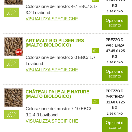
KG
Colorazione del mosto: 4-7 EBC/ 2.1-
1.26 € / KG
3.2 Lovibond
VISUALIZZA SPECIFICHE
Opzioni di
sconto
PREZZO DI
ART MALT BIO PILSEN 2RS
(MALTO BIOLOGICO)
PARTENZA
47.45 € / 25
KG
Colorazione del mosto: 3.0 EBC/ 1.7
1.90 € / KG
Lovibond
VISUALIZZA SPECIFICHE
Opzioni di
sconto
PREZZO DI
CHÂTEAU PALE ALE NATURE
(MALTO BIOLOGICO)
PARTENZA
31.60 € / 25
KG
Colorazione del mosto: 7-10 EBC/
1.26 € / KG
3.2-4.3 Lovibond
VISUALIZZA SPECIFICHE
Opzioni di
sconto