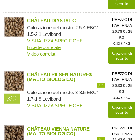
sconto
PREZZO DI
CHÂTEAU DIASTATIC
PARTENZA
Colorazione del mosto: 2.5-4 EBC/
20.78 € / 25
1.5-2.1 Lovibond
KG
VISUALIZZA SPECIFICHE
0.83 € / KG
Ricette correlate
Opzioni di
Video correlati
sconto
PREZZO DI
CHÂTEAU PILSEN NATURE®
(MALTO BIOLOGICO)
PARTENZA
30.33 € / 25
KG
Colorazione del mosto: 3-3.5 EBC/
1.21 € / KG
1.7-1.9 Lovibond
VISUALIZZA SPECIFICHE
Opzioni di
sconto
PREZZO DI
CHÂTEAU VIENNA NATURE
(MALTO BIOLOGICO)
PARTENZA
31.43 € / 25