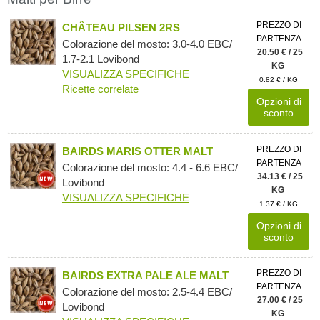
PREZZO DI
CHÂTEAU PILSEN 2RS
PARTENZA
Colorazione del mosto: 3.0-4.0 EBC/
20.50 € / 25
1.7-2.1 Lovibond
KG
VISUALIZZA SPECIFICHE
0.82 € / KG
Ricette correlate
Opzioni di
sconto
PREZZO DI
BAIRDS MARIS OTTER MALT
PARTENZA
Colorazione del mosto: 4.4 - 6.6 EBC/
34.13 € / 25
Lovibond
KG
VISUALIZZA SPECIFICHE
1.37 € / KG
Opzioni di
sconto
PREZZO DI
BAIRDS EXTRA PALE ALE MALT
PARTENZA
Colorazione del mosto: 2.5-4.4 EBC/
27.00 € / 25
Lovibond
KG