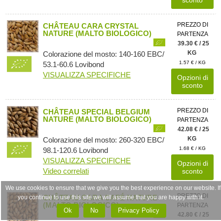
PREZZO DI
CHÂTEAU CARA CRYSTAL
NATURE (MALTO BIOLOGICO)
PARTENZA
39.30 € / 25
KG
Colorazione del mosto: 140-160 EBC/
1.57 € / KG
53.1-60.6 Lovibond
VISUALIZZA SPECIFICHE
Opzioni di
sconto
PREZZO DI
CHÂTEAU SPECIAL BELGIUM
NATURE (MALTO BIOLOGICO)
PARTENZA
42.08 € / 25
KG
Colorazione del mosto: 260-320 EBC/
1.68 € / KG
98.1-120.6 Lovibond
VISUALIZZA SPECIFICHE
Opzioni di
Video correlati
sconto
We use cookies to ensure that we give you the best experience on our website. If
PREZZO DI
CHÂTEAU CARA CAFÉ NATURE
you continue to use this site we will assume that you are happy with it.
(MALTO BIOLOGICO)
PARTENZA
Ok
No
Privacy Policy
42.80 € / 25