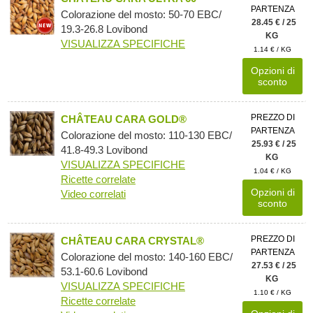
PARTENZA
Colorazione del mosto: 50-70 EBC/
28.45 € / 25
19.3-26.8 Lovibond
KG
VISUALIZZA SPECIFICHE
1.14 € / KG
Opzioni di
sconto
PREZZO DI
CHÂTEAU CARA GOLD®
PARTENZA
Colorazione del mosto: 110-130 EBC/
25.93 € / 25
41.8-49.3 Lovibond
KG
VISUALIZZA SPECIFICHE
1.04 € / KG
Ricette correlate
Opzioni di
Video correlati
sconto
PREZZO DI
CHÂTEAU CARA CRYSTAL®
PARTENZA
Colorazione del mosto: 140-160 EBC/
27.53 € / 25
53.1-60.6 Lovibond
KG
VISUALIZZA SPECIFICHE
1.10 € / KG
Ricette correlate