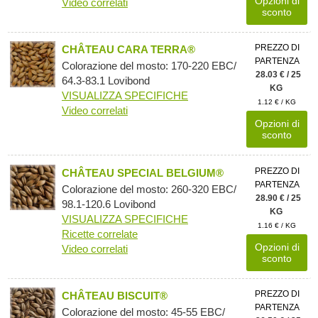
Opzioni di
Video correlati
sconto
PREZZO DI
CHÂTEAU CARA TERRA®
PARTENZA
Colorazione del mosto: 170-220 EBC/
28.03 € / 25
64.3-83.1 Lovibond
KG
VISUALIZZA SPECIFICHE
1.12 € / KG
Video correlati
Opzioni di
sconto
PREZZO DI
CHÂTEAU SPECIAL BELGIUM®
PARTENZA
Colorazione del mosto: 260-320 EBC/
28.90 € / 25
98.1-120.6 Lovibond
KG
VISUALIZZA SPECIFICHE
1.16 € / KG
Ricette correlate
Opzioni di
Video correlati
sconto
PREZZO DI
CHÂTEAU BISCUIT®
PARTENZA
Colorazione del mosto: 45-55 EBC/