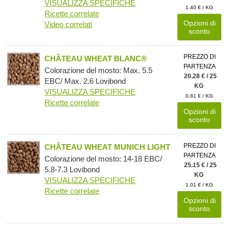
VISUALIZZA SPECIFICHE
1.40 € / KG
Ricette correlate
Opzioni di
Video correlati
sconto
PREZZO DI
CHÂTEAU WHEAT BLANC®
PARTENZA
Colorazione del mosto: Max. 5.5
20.28 € / 25
EBC/ Max. 2.6 Lovibond
KG
VISUALIZZA SPECIFICHE
0.81 € / KG
Ricette correlate
Opzioni di
sconto
PREZZO DI
CHÂTEAU WHEAT MUNICH LIGHT
PARTENZA
Colorazione del mosto: 14-18 EBC/
25.15 € / 25
5.8-7.3 Lovibond
KG
VISUALIZZA SPECIFICHE
1.01 € / KG
Ricette correlate
Opzioni di
sconto