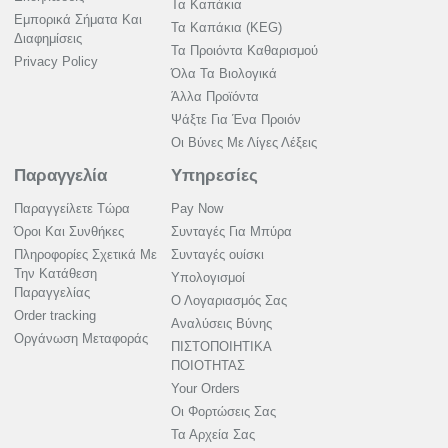
Τα Καπάκια
Εμπορικά Σήματα Και
Τα Καπάκια (KEG)
Διαφημίσεις
Τα Προιόντα Καθαρισμού
Privacy Policy
Όλα Τα Βιολογικά
Άλλα Προϊόντα
Ψάξτε Για Ένα Προιόν
Οι Βύνες Με Λίγες Λέξεις
Παραγγελία
Υπηρεσίες
Παραγγείλετε Τώρα
Pay Now
Όροι Και Συνθήκες
Συνταγές Για Μπύρα
Πληροφορίες Σχετικά Με
Συνταγές ουίσκι
Την Κατάθεση
Υπολογισμοί
Παραγγελίας
Ο Λογαριασμός Σας
Order tracking
Αναλύσεις Βύνης
Οργάνωση Μεταφοράς
ΠΙΣΤΟΠΟΙΗΤΙΚΑ
ΠΟΙΟΤΗΤΑΣ
Your Orders
Οι Φορτώσεις Σας
Τα Αρχεία Σας