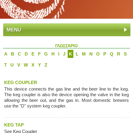
MENU
ΓΛΩΣΣΆΡΙΟ
A
B
C
D
E
F
G
H
I
J
K
L
M
N
O
P
Q
R
S
T
U
V
W
X
Y
Z
KEG COUPLER
This device connects the gas line and the beer line to the keg.
The keg coupler is also the device opening the valve in the keg
allowing the beer out, and the gas in. Most domestic brewers
use the "D" system keg coupler.
KEG TAP
See Keg Coupler