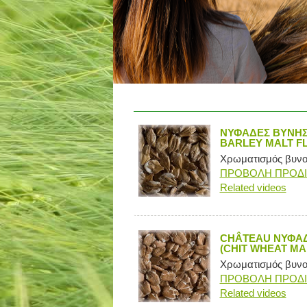
ΝΥΦΑΔΕΣ ΒΥΝΗΣ 
BARLEY MALT F
Χρωματισμός βυνογ
ΠΡΟΒΟΛΗ ΠΡΟΔ
Related videos
CHÂTEAU ΝΥΦΑΔ
(CHIT WHEAT MA
Χρωματισμός βυνογ
ΠΡΟΒΟΛΗ ΠΡΟΔ
Related videos