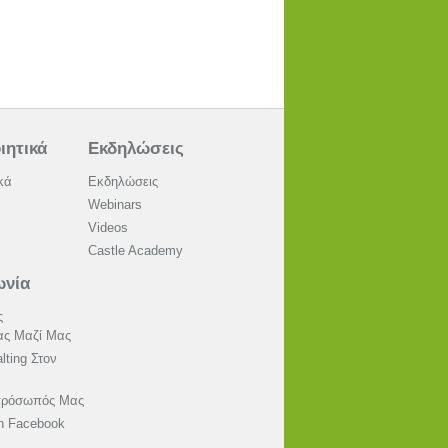
ιητικά
Εκδηλώσεις
κά
Εκδηλώσεις
Webinars
Videos
Castle Academy
ωνία
ς
ας Μαζί Μας
lting Στον
ιπρόσωπός Μας
on Facebook