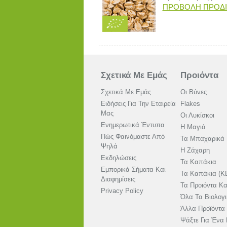
ΠΡΟΒΟΛΗ ΠΡΟΔ
Σχετικά Με Εμάς
Προιόντα
Σχετικά Με Εμάς
Οι Βύνες
Ειδήσεις Για Την Εταιρεία
Flakes
Μας
Οι Λυκίσκοι
Ενημερωτικά Έντυπα
Η Μαγιά
Πώς Φαινόμαστε Από
Τα Μπαχαρικά
Ψηλά
Η Ζάχαρη
Εκδηλώσεις
Τα Καπάκια
Εμπορικά Σήματα Και
Τα Καπάκια (K
Διαφημίσεις
Τα Προιόντα Κ
Privacy Policy
Όλα Τα Βιολογ
Άλλα Προϊόντα
Ψάξτε Για Ένα 