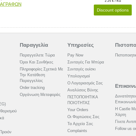
2.25 € / KG
ΙΑΓΡΑΦΩΝ
Discount options
Παραγγελία
Υπηρεσίες
Πιστοπο
Παραγγείλετε Τώρα
Pay Now
Πιστοποιητι
Όροι Και Συνθήκες
Συνταγές Για Μπύρα
Πληροφορίες Σχετικά Με
Συνταγές ουίσκι
Την Κατάθεση
Υπολογισμοί
Παραγγελίας
Ο Λογαριασμός Σας
Επικοιν
Order tracking
Αναλύσεις Βύνης
Οργάνωση Μεταφοράς
Δυνατότητε
ΠΙΣΤΟΠΟΙΗΤΙΚΑ
Επικοινωνί
ΠΟΙΟΤΗΤΑΣ
EG)
Η Castle Ma
Your Orders
αθαρισμού
Χάρτη
Οι Φορτώσεις Σας
ικά
Γίνετε Αντ
Τα Αρχεία Σας
Follow us 
Complaints
Προιόν