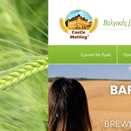
Σχετικά Με Εμάς
Προ