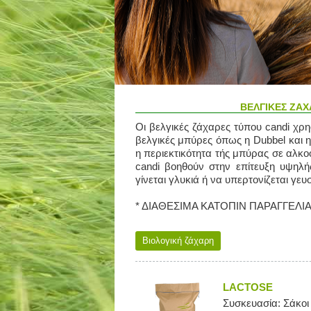
ΒΕΛΓΙΚΕΣ ΖΑΧ
Οι βελγικές ζάχαρες τύπου candi χρη
βελγικές μπύρες όπως η Dubbel και η
η περιεκτικότητα τής μπύρας σε αλκοό
candi βοηθούν στην επίτευξη υψηλή
γίνεται γλυκιά ή να υπερτονίζεται γευ
* ΔΙΑΘΕΣΙΜΑ ΚΑΤΟΠΙΝ ΠΑΡΑΓΓΕΛΙ
Βιολογική ζάχαρη
LACTOSE
Συσκευασία: Σάκοι