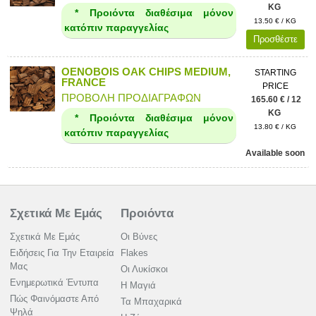
KG
* Προιόντα διαθέσιμα μόνον
13.50 € / KG
κατόπιν παραγγελίας
Προσθέστε
OENOBOIS OAK CHIPS MEDIUM,
STARTING
FRANCE
PRICE
ΠΡΟΒΟΛΗ ΠΡΟΔΙΑΓΡΑΦΩΝ
165.60 € / 12
KG
* Προιόντα διαθέσιμα μόνον
13.80 € / KG
κατόπιν παραγγελίας
Available soon
Σχετικά Με Εμάς
Προιόντα
Σχετικά Με Εμάς
Οι Βύνες
Ειδήσεις Για Την Εταιρεία
Flakes
Μας
Οι Λυκίσκοι
Ενημερωτικά Έντυπα
Η Μαγιά
Πώς Φαινόμαστε Από
Τα Μπαχαρικά
Ψηλά