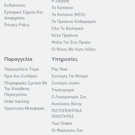
Η Ζάχαρη
Εκδηλώσεις
Τα Καπάκια
Εμπορικά Σήματα Και
Τα Καπάκια (KEG)
Διαφημίσεις
Τα Προιόντα Καθαρισμού
Privacy Policy
Όλα Τα Βιολογικά
Άλλα Προϊόντα
Ψάξτε Για Ένα Προιόν
Οι Βύνες Με Λίγες Λέξεις
Παραγγελία
Υπηρεσίες
Παραγγείλετε Τώρα
Pay Now
Όροι Και Συνθήκες
Συνταγές Για Μπύρα
Πληροφορίες Σχετικά Με
Συνταγές ουίσκι
Την Κατάθεση
Υπολογισμοί
Παραγγελίας
Ο Λογαριασμός Σας
Order tracking
Αναλύσεις Βύνης
Οργάνωση Μεταφοράς
ΠΙΣΤΟΠΟΙΗΤΙΚΑ
ΠΟΙΟΤΗΤΑΣ
Your Orders
Οι Φορτώσεις Σας