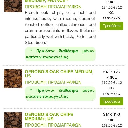
MEDIUM+, FRANCE *
PRICE
ΠΡΟΒΟΛΗ ΠΡΟΔΙΑΓΡΑΦΩΝ
174.00 € / 12
French oak chips, of a rich and
KG
intense taste, with mocha, caramel,
14.50 € / KG
roasted coffee, grilled almonds, and
Προσθέστε
crême brûlée hints in flavor. It blends
particularly well with black, Porter, and
Stout beers.
* Προιόντα διαθέσιμα μόνον
κατόπιν παραγγελίας
OENOBOIS OAK CHIPS MEDIUM,
STARTING
US
PRICE
ΠΡΟΒΟΛΗ ΠΡΟΔΙΑΓΡΑΦΩΝ
162.00 € / 12
KG
* Προιόντα διαθέσιμα μόνον
13.50 € / KG
κατόπιν παραγγελίας
Προσθέστε
OENOBOIS OAK CHIPS
STARTING
MEDIUM+, US
PRICE
ΠΡΟΒΟΛΗ ΠΡΟΔΙΑΓΡΑΦΩΝ
162.00 € / 12