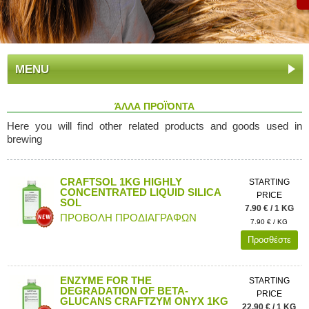
MENU
ΆΛΛΑ ΠΡΟΪΌΝΤΑ
Here you will find other related products and goods used in
brewing
CRAFTSOL 1KG HIGHLY
STARTING
CONCENTRATED LIQUID SILICA
PRICE
SOL
7.90 € / 1 KG
ΠΡΟΒΟΛΗ ΠΡΟΔΙΑΓΡΑΦΩΝ
7.90 € / KG
Προσθέστε
ENZYME FOR THE
STARTING
DEGRADATION OF BETA-
PRICE
GLUCANS CRAFTZYM ONYX 1KG
22.90 € / 1 KG