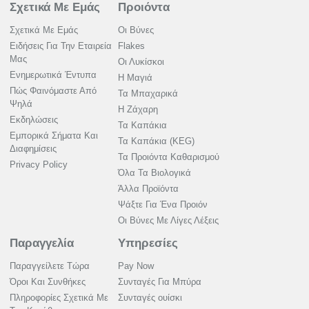
Σχετικά Με Εμάς
Προιόντα
Σχετικά Με Εμάς
Οι Βύνες
Ειδήσεις Για Την Εταιρεία
Flakes
Μας
Οι Λυκίσκοι
Ενημερωτικά Έντυπα
Η Μαγιά
Πώς Φαινόμαστε Από
Τα Μπαχαρικά
Ψηλά
Η Ζάχαρη
Εκδηλώσεις
Τα Καπάκια
Εμπορικά Σήματα Και
Τα Καπάκια (KEG)
Διαφημίσεις
Τα Προιόντα Καθαρισμού
Privacy Policy
Όλα Τα Βιολογικά
Άλλα Προϊόντα
Ψάξτε Για Ένα Προιόν
Οι Βύνες Με Λίγες Λέξεις
Παραγγελία
Υπηρεσίες
Παραγγείλετε Τώρα
Pay Now
Όροι Και Συνθήκες
Συνταγές Για Μπύρα
Πληροφορίες Σχετικά Με
Συνταγές ουίσκι