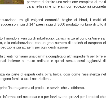
permette di fornire una selezione completa di malti
caramellizzati e torrefatti con eccezionali proprietà
putazione tra gli esigenti comunità belghe di birrai, i malti di
ccesso in più di 147 paesi a più di 3600 produttori di birra di tutto il
utto il mondo in vari tipi di imballaggio. La vicinanza al porto di Anversa,
lto, e la collaborazione con un gran numero di società di trasporto ci
pedizione più attraenti per ogni destinazione.
tri clienti, forniamo una gamma completa di altri ingredienti per birre e
ti insieme al malto ordinato e quindi senza costi aggiuntivi di
za da parte di esperti della birra belga, così come l'assistenza nel
gono forniti a tutti i nostri clienti.
rire l'intera gamma di prodotti e servizi che vi offriamo.
i informazioni necessarie o per farvi avere i prezzi per i prodotti che