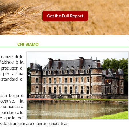
CHI SIAMO
inanze dello
Malting
è la
®
produttori di
o per la sua
i standard di
malto belga e
ovative, la
no riusciti a
spondere alle
le quelle dei
 di artigianato e birrerie industriali.