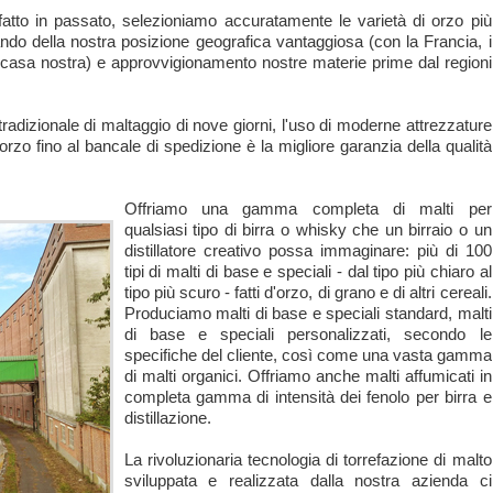
fatto in passato, selezioniamo accuratamente le varietà di orzo più
tando della nostra posizione geografica vantaggiosa (con la Francia, i
 casa nostra) e approvvigionamento nostre materie prime dal regioni
adizionale di maltaggio di nove giorni, l'uso di moderne attrezzature
orzo fino al bancale di spedizione è la migliore garanzia della qualità
Offriamo una gamma completa di malti per
qualsiasi tipo di birra o whisky che un birraio o un
distillatore creativo possa immaginare: più di 100
tipi di malti di base e speciali - dal tipo più chiaro al
tipo più scuro - fatti d'orzo, di grano e di altri cereali.
Produciamo malti di base e speciali standard, malti
di base e speciali personalizzati, secondo le
specifiche del cliente, così come una vasta gamma
di malti organici. Offriamo anche malti affumicati in
completa gamma di intensità dei fenolo per birra e
distillazione.
La rivoluzionaria tecnologia di torrefazione di malto
sviluppata e realizzata dalla nostra azienda ci