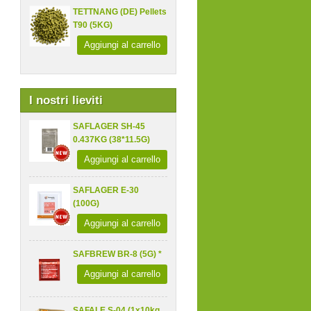
TETTNANG (DE) Pellets
T90 (5KG)
Aggiungi al carrello
I nostri lieviti
SAFLAGER SH-45
0.437KG (38*11.5G)
Aggiungi al carrello
SAFLAGER E-30
(100G)
Aggiungi al carrello
SAFBREW BR-8 (5G) *
Aggiungi al carrello
SAFALE S-04 (1x10kg