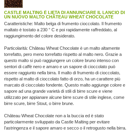
CASTLE MALTING È LIETA DI ANNUNCIARE IL LANCIO DI
UN NUOVO MALTO CHÂTEAU WHEAT CHOCOLATE
Caratteristiche: Malto belga di frumento cioccolato. Il frumento
maltato è tostato a 230 ° C e poi rapidamente raffreddato, al
raggiungimento del colore desiderato.
Particolarità: Château Wheat Chocolate è un malto altamente
torrefatto, pero meno torrefatto rispetto al malto nero. Grazie a
questo malto si può raggiungere un colore bruno intenso con
sentori di caffè nero e amaro e un sapore di cioccolato può
essere raggiunto nella birra. Il malto di frumento di cioccolato,
rispetto al malto di cioccolato fatto di orzo, ha un carattere più
marcato di cioccolato fondente. Questo malto aggiunge colore e
sapore ad una grande varietà di stili di birre scure e viene
utilizzato per appianare alcune birre scure di stile inglese, come
birre scure, birre Stout, o birre brune.
Château Wheat Chocolate non a la buccia ed è stato
particolarmente sviluppato da Castle Malting per evitare
l’astringenza e il sapore amaro e secco o il retrogusto nella birra.