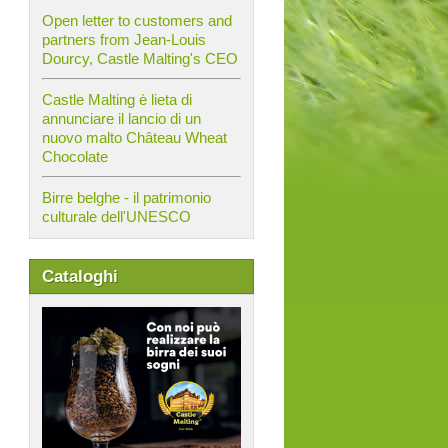
Open letter to customers and
partners from Jean-Louis
Dourcy, Castle Malting's CEO
Castle Malting è lieta di
annunciare il lancio di un
nuovo malto Château Wheat
Chocolate
Birre belghe - il patrimonio
culturale dell'UNESCO
Cataloghi