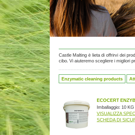
Castle Malting è lieta di offrirvi dei pro
cibo. Vi aiuteremo scegliere i migliori pr
Enzymatic cleaning products
Att
ECOCERT ENZYB
Imballaggio: 10 KG 
VISUALIZZA SPEC
SCHEDA DI SICU