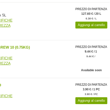
PREZZO DI PARTENZA
127.60 € / 20 L
x 5L
6.38 € / L
IFICHE
Aggiungi al carrello
REZZA
EW 10 (0.75KG)
PREZZO DI PARTENZA
9.44 € / 1
9.44 € /
IFICHE
REZZA
Available soon
O
PREZZO DI PARTENZA
3.90 € / 1 PC
3.90 € / PC
IFICHE
Aggiungi al carrello