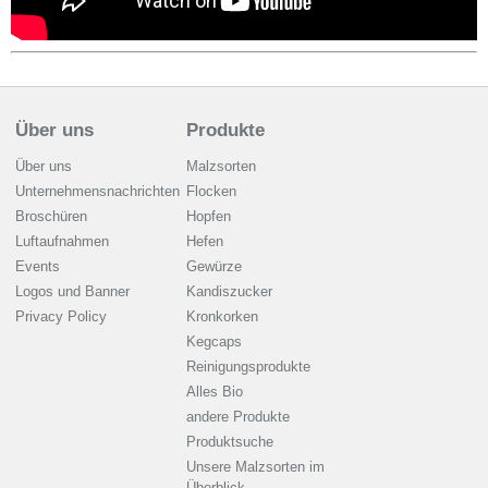
Über uns
Produkte
Über uns
Malzsorten
Unternehmensnachrichten
Flocken
Broschüren
Hopfen
Luftaufnahmen
Hefen
Events
Gewürze
Logos und Banner
Kandiszucker
Privacy Policy
Kronkorken
Kegcaps
Reinigungsprodukte
Alles Bio
andere Produkte
Produktsuche
Unsere Malzsorten im
Überblick