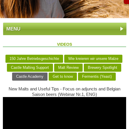
MENU
VIDEOS
150 Jahre Betriebsgeschichte
Wie kreieren wir unsere Malze
Castle Malting Support
Malt Review
Brewery Spotlight
Castle Academy
Get to know
Fermentis (Yeast)
New Malts and Useful Tips - Focus on adjuncts and Belgian
Saison beers (Webinar Nr.1, ENG)