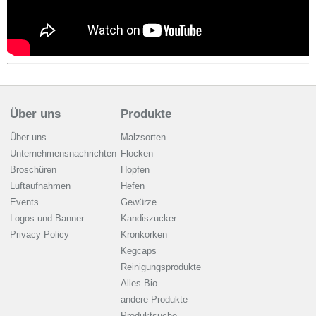
Über uns
Produkte
Über uns
Malzsorten
Unternehmensnachrichten
Flocken
Broschüren
Hopfen
Luftaufnahmen
Hefen
Events
Gewürze
Logos und Banner
Kandiszucker
Privacy Policy
Kronkorken
Kegcaps
Reinigungsprodukte
Alles Bio
andere Produkte
Produktsuche