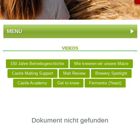
MENU
VIDEOS
150 Jahre Betriebsgeschichte
Wie kreieren wir unsere Malze
Castle Malting Support
Malt Review
Brewery Spotlight
Castle Academy
Get to know
Fermentis (Yeast)
Dokument nicht gefunden