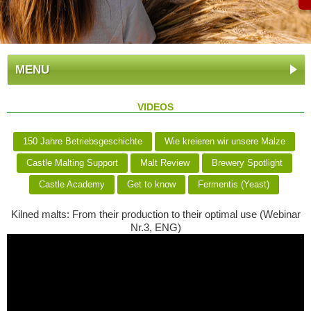
MENU
VIDEOS
150 Jahre Betriebsgeschichte
Wie kreieren wir unsere Malze
Castle Malting Support
Malt Review
Brewery Spotlight
Castle Academy
Get to know
Fermentis (Yeast)
Kilned malts: From their production to their optimal use (Webinar
Nr.3, ENG)