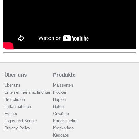
Über uns
Produkte
Über uns
Malzsorten
Unternehmensnachrichten
Flocken
Broschüren
Hopfen
Luftaufnahmen
Hefen
Events
Gewürze
Logos und Banner
Kandiszucker
Privacy Policy
Kronkorken
Kegcaps