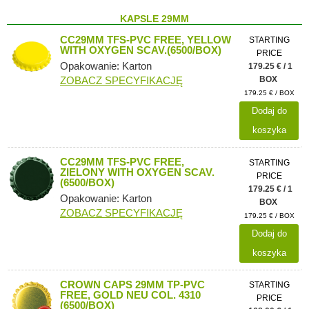
KAPSLE 29MM
CC29MM TFS-PVC FREE, YELLOW
STARTING
WITH OXYGEN SCAV.(6500/BOX)
PRICE
Opakowanie: Karton
179.25 € / 1
ZOBACZ SPECYFIKACJĘ
BOX
179.25 € / BOX
Dodaj do
koszyka
CC29MM TFS-PVC FREE,
STARTING
ZIELONY WITH OXYGEN SCAV.
PRICE
(6500/BOX)
179.25 € / 1
Opakowanie: Karton
BOX
ZOBACZ SPECYFIKACJĘ
179.25 € / BOX
Dodaj do
koszyka
CROWN CAPS 29MM TP-PVC
STARTING
FREE, GOLD NEU COL. 4310
PRICE
(6500/BOX)