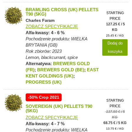
BRAMLING CROSS (UK) PELLETS
STARTING
T90 (5KG)
PRICE
Charles Faram
127.25 € / 5
ZOBACZ SPECYFIKACJĘ
KG
Alfa-kwasy: 4 - 6 %
25.45 € / KG
Pochodzenie produktu: WIELKA
Dodaj do
BRYTANIA (GB)
Rok zbiorów: 2023
koszyka
Lemon, blackcurrant, spice
Alternatywa:
BREWERS GOLD
(FR)
;
BREWERS GOLD (BE)
;
EAST
KENT GOLDINGS (UK)
;
PROGRESS (UK)
-50% Crop 2021
STARTING
SOVEREIGN (UK) PELLETS T90
PRICE
(5KG)
137.50 € / 5
ZOBACZ SPECYFIKACJĘ
KG
68.75 € / 5 KG
Alfa-kwasy: 4 - 7 %
13.75 € / KG
Pochodzenie produktu: WIELKA