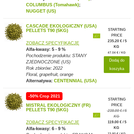
COLUMBUS (Tomahawk)
;
NUGGET (US)
CASCADE EKOLOGICZNY (USA)
STARTING
PELLETS T90 (5KG)
PRICE
235.20 € / 5
ZOBACZ SPECYFIKACJĘ
KG
Alfa-kwasy: 5 - 9 %
47.04 € / KG
Pochodzenie produktu: STANY
Dodaj do
ZJEDNOCZONE (US)
Rok zbiorów: 2022
koszyka
Floral, grapefruit, orange
Alternatywa:
CENTENNIAL (USA)
-50% Crop 2021
STARTING
MISTRAL EKOLOGICZNY (FR)
PRICE
PELLETS T90 (5KG)
238.00 € / 5
KG
ZOBACZ SPECYFIKACJĘ
119.00 € / 5
KG
Alfa-kwasy: 6 - 9 %
23.80 € / KG