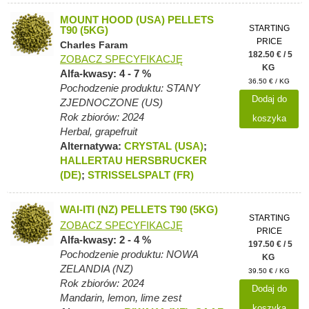
MOUNT HOOD (USA) PELLETS
STARTING
T90 (5KG)
PRICE
Charles Faram
182.50 € / 5
ZOBACZ SPECYFIKACJĘ
KG
Alfa-kwasy: 4 - 7 %
36.50 € / KG
Pochodzenie produktu: STANY
Dodaj do
ZJEDNOCZONE (US)
Rok zbiorów: 2024
koszyka
Herbal, grapefruit
Alternatywa:
CRYSTAL (USA)
;
HALLERTAU HERSBRUCKER
(DE)
;
STRISSELSPALT (FR)
WAI-ITI (NZ) PELLETS T90 (5KG)
STARTING
ZOBACZ SPECYFIKACJĘ
PRICE
Alfa-kwasy: 2 - 4 %
197.50 € / 5
Pochodzenie produktu: NOWA
KG
ZELANDIA (NZ)
39.50 € / KG
Rok zbiorów: 2024
Dodaj do
Mandarin, lemon, lime zest
koszyka