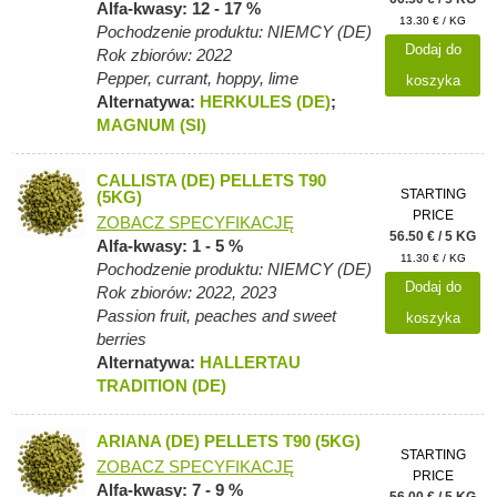
Alfa-kwasy: 12 - 17 %
13.30 € / KG
Pochodzenie produktu: NIEMCY (DE)
Dodaj do
Rok zbiorów: 2022
Pepper, currant, hoppy, lime
koszyka
Alternatywa:
HERKULES (DE)
;
MAGNUM (SI)
CALLISTA (DE) PELLETS T90
STARTING
(5KG)
PRICE
ZOBACZ SPECYFIKACJĘ
56.50 € / 5 KG
Alfa-kwasy: 1 - 5 %
11.30 € / KG
Pochodzenie produktu: NIEMCY (DE)
Dodaj do
Rok zbiorów: 2022, 2023
Passion fruit, peaches and sweet
koszyka
berries
Alternatywa:
HALLERTAU
TRADITION (DE)
ARIANA (DE) PELLETS T90 (5KG)
STARTING
ZOBACZ SPECYFIKACJĘ
PRICE
Alfa-kwasy: 7 - 9 %