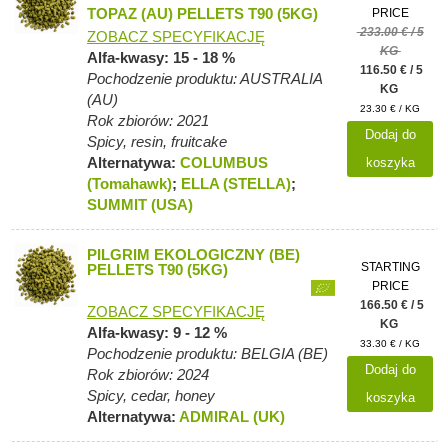
TOPAZ (AU) PELLETS T90 (5KG)
PRICE
233.00 € / 5
ZOBACZ SPECYFIKACJĘ
KG
Alfa-kwasy: 15 - 18 %
116.50 € / 5
Pochodzenie produktu: AUSTRALIA
KG
(AU)
23.30 € / KG
Rok zbiorów: 2021
Dodaj do
Spicy, resin, fruitcake
Alternatywa:
COLUMBUS
koszyka
(Tomahawk)
;
ELLA (STELLA)
;
SUMMIT (USA)
PILGRIM EKOLOGICZNY (BE)
STARTING
PELLETS T90 (5KG)
PRICE
166.50 € / 5
ZOBACZ SPECYFIKACJĘ
KG
Alfa-kwasy: 9 - 12 %
33.30 € / KG
Pochodzenie produktu: BELGIA (BE)
Dodaj do
Rok zbiorów: 2024
Spicy, cedar, honey
koszyka
Alternatywa:
ADMIRAL (UK)