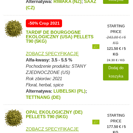
Alternatywa:
RIWAKA (NZ)
;
SAAZ
(CZ)
-50% Crop 2021
STARTING
TARDIF DE BOURGOGNE
PRICE
EKOLOGICZNY (USA) PELLETS
243.00 € / 5
T90 (5KG)
KG
121.50 € / 5
ZOBACZ SPECYFIKACJĘ
KG
Alfa-kwasy: 3.5 - 5.5 %
24.30 € / KG
Pochodzenie produktu: STANY
Dodaj do
ZJEDNOCZONE (US)
koszyka
Rok zbiorów: 2021
Floral, herbal, spice
Alternatywa:
LUBELSKI (PL)
;
TETTNANG (DE)
OPAL EKOLOGICZNY (DE)
STARTING
PELLETS T90 (5KG)
PRICE
177.50 € / 5
ZOBACZ SPECYFIKACJĘ
KG