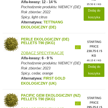
Alfa-kwasy: 12 - 14 %
35.50 € / KG
Pochodzenie produktu: NIEMCY (DE)
Dodaj do
Rok zbiorów: 2022
Spicy, light citrus
koszyka
Alternatywa:
TETTNANG
EKOLOGICZNY (DE)
PERLE EKOLOGICZNY (DE)
STARTING
PELLETS T90 (5KG)
PRICE
230.75 € / 5
ZOBACZ SPECYFIKACJĘ
KG
Alfa-kwasy: 6 - 9 %
46.15 € / KG
Pochodzenie produktu: NIEMCY (DE)
Dodaj do
Rok zbiorów: 2023
Spicy, cedar, orange
koszyka
Alternatywa:
FIRST GOLD
EKOLOGICZNY (UK)
PACIFIC GEM EKOLOGICZNY (NZ)
STARTING
PELLETS T90 (5KG)
PRICE
295.25 € / 5