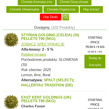
Chmiele Aromatyczne
Chmiel Goryczkowe
Chmiele Uniwersalne
Chmiele Organiczne
Hop extract
Hop Deals
Dostępny.
(102 Produkty)
STYRIAN GOLDING (CELEIA) (SI)
STARTING
PELLETS T90 (5KG)
PRICE
ZOBACZ SPECYFIKACJĘ
79.50 € / 5 KG
Alfa-kwasy: 2 - 5 %
15.90 € / KG
Related recipes
Dodaj do
Pochodzenie produktu: SLOWENIA
(SI)
koszyka
Rok zbiorów: 2025
Lemon, lime, floral
Alternatywa:
SPALT (SELECT)
;
HALLERTAU TRADITION (DE)
EAST KENT GOLDINGS (UK)
STARTING
PELLETS T90 (5KG)
PRICE
Charles Faram