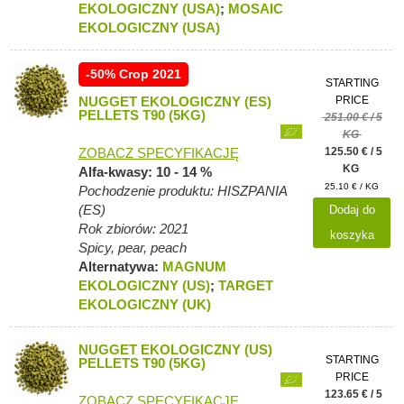
EKOLOGICZNY (USA)
;
MOSAIC
EKOLOGICZNY (USA)
-50% Crop 2021
STARTING
NUGGET EKOLOGICZNY (ES)
PRICE
PELLETS T90 (5KG)
251.00 € / 5
KG
ZOBACZ SPECYFIKACJĘ
125.50 € / 5
KG
Alfa-kwasy: 10 - 14 %
25.10 € / KG
Pochodzenie produktu: HISZPANIA
(ES)
Dodaj do
Rok zbiorów: 2021
koszyka
Spicy, pear, peach
Alternatywa:
MAGNUM
EKOLOGICZNY (US)
;
TARGET
EKOLOGICZNY (UK)
NUGGET EKOLOGICZNY (US)
STARTING
PELLETS T90 (5KG)
PRICE
123.65 € / 5
ZOBACZ SPECYFIKACJĘ