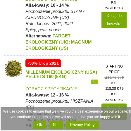
KG
Alfa-kwasy: 10 - 14 %
24.73 € / KG
Pochodzenie produktu: STANY
Dodaj do
ZJEDNOCZONE (US)
Rok zbiorów: 2021, 2022
koszyka
Spicy, pear, peach
Alternatywa:
TARGET
EKOLOGICZNY (UK)
;
MAGNUM
EKOLOGICZNY (US)
-50% Crop 2021
STARTING
MILLENIUM EKOLOGICZNY (USA)
PRICE
PELLETS T90 (5KG)
236.75 € / 5
KG
ZOBACZ SPECYFIKACJĘ
118.38 € / 5
KG
Alfa-kwasy: 12 - 16 %
23.68 € / KG
Pochodzenie produktu: HISZPANIA
(ES)
Dodaj do
We use cookies to ensure that we give you the best experience on our website. If
Rok zbiorów: 2021
koszyka
you continue to use this site we will assume that you are happy with it.
Floral, resiny, spicy, herbal
Ok
Nie
Privacy Policy
Alternatywa:
COLUMBUS