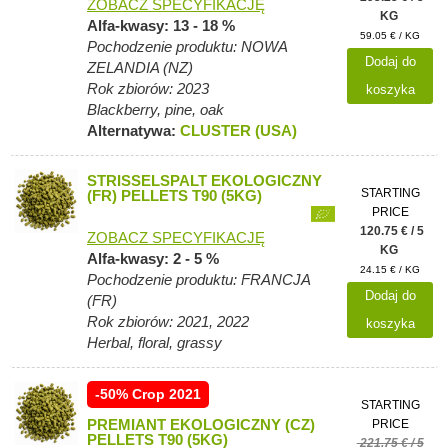
ZOBACZ SPECYFIKACJĘ
KG
Alfa-kwasy: 13 - 18 %
59.05 € / KG
Pochodzenie produktu: NOWA
Dodaj do
ZELANDIA (NZ)
Rok zbiorów: 2023
koszyka
Blackberry, pine, oak
Alternatywa:
CLUSTER (USA)
STRISSELSPALT EKOLOGICZNY
STARTING
(FR) PELLETS T90 (5KG)
PRICE
120.75 € / 5
ZOBACZ SPECYFIKACJĘ
KG
Alfa-kwasy: 2 - 5 %
24.15 € / KG
Pochodzenie produktu: FRANCJA
Dodaj do
(FR)
Rok zbiorów: 2021, 2022
koszyka
Herbal, floral, grassy
-50% Crop 2021
STARTING
PREMIANT EKOLOGICZNY (CZ)
PRICE
PELLETS T90 (5KG)
221.75 € / 5