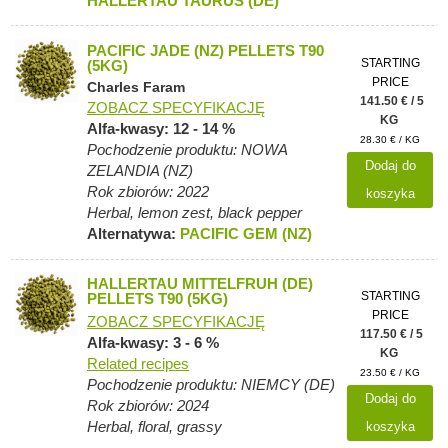
HALLERTAU TAURUS (DE)
PACIFIC JADE (NZ) PELLETS T90
STARTING
(5KG)
PRICE
Charles Faram
141.50 € / 5
ZOBACZ SPECYFIKACJĘ
KG
Alfa-kwasy: 12 - 14 %
28.30 € / KG
Pochodzenie produktu: NOWA
Dodaj do
ZELANDIA (NZ)
Rok zbiorów: 2022
koszyka
Herbal, lemon zest, black pepper
Alternatywa:
PACIFIC GEM (NZ)
HALLERTAU MITTELFRUH (DE)
STARTING
PELLETS T90 (5KG)
PRICE
ZOBACZ SPECYFIKACJĘ
117.50 € / 5
Alfa-kwasy: 3 - 6 %
KG
Related recipes
23.50 € / KG
Pochodzenie produktu: NIEMCY (DE)
Dodaj do
Rok zbiorów: 2024
Herbal, floral, grassy
koszyka