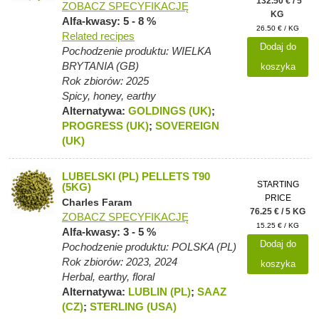
132.50 € / 5
ZOBACZ SPECYFIKACJĘ
KG
Alfa-kwasy: 5 - 8 %
26.50 € / KG
Related recipes
Dodaj do
Pochodzenie produktu: WIELKA
BRYTANIA (GB)
koszyka
Rok zbiorów: 2025
Spicy, honey, earthy
Alternatywa:
GOLDINGS (UK)
;
PROGRESS (UK)
;
SOVEREIGN
(UK)
LUBELSKI (PL) PELLETS T90
STARTING
(5KG)
PRICE
Charles Faram
76.25 € / 5 KG
ZOBACZ SPECYFIKACJĘ
15.25 € / KG
Alfa-kwasy: 3 - 5 %
Dodaj do
Pochodzenie produktu: POLSKA (PL)
Rok zbiorów: 2023, 2024
koszyka
Herbal, earthy, floral
Alternatywa:
LUBLIN (PL)
;
SAAZ
(CZ)
;
STERLING (USA)