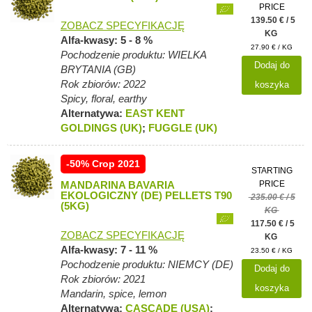
PRICE
139.50 € / 5
ZOBACZ SPECYFIKACJĘ
KG
Alfa-kwasy: 5 - 8 %
27.90 € / KG
Pochodzenie produktu: WIELKA
Dodaj do
BRYTANIA (GB)
Rok zbiorów: 2022
koszyka
Spicy, floral, earthy
Alternatywa:
EAST KENT
GOLDINGS (UK)
;
FUGGLE (UK)
-50% Crop 2021
STARTING
MANDARINA BAVARIA
PRICE
EKOLOGICZNY (DE) PELLETS T90
235.00 € / 5
(5KG)
KG
117.50 € / 5
ZOBACZ SPECYFIKACJĘ
KG
Alfa-kwasy: 7 - 11 %
23.50 € / KG
Pochodzenie produktu: NIEMCY (DE)
Dodaj do
Rok zbiorów: 2021
koszyka
Mandarin, spice, lemon
Alternatywa:
CASCADE (USA)
;