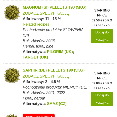
MAGNUM (SI) PELLETS T90 (5KG)
STARTING
ZOBACZ SPECYFIKACJĘ
PRICE
Alfa-kwasy: 11 - 15 %
62.50 € / 5 KG
Related recipes
12.50 € / KG
Pochodzenie produktu: SLOWENIA
Dodaj do
(SI)
koszyka
Rok zbiorów: 2023
Herbal, floral, pine
Alternatywa:
PILGRIM (UK)
;
TARGET (UK)
SAPHIR (DE) PELLETS T90 (5KG)
STARTING
ZOBACZ SPECYFIKACJĘ
PRICE
Alfa-kwasy: 2 - 4.5 %
69.00 € / 5 KG
Pochodzenie produktu: NIEMCY (DE)
13.80 € / KG
Rok zbiorów: 2021, 2022
Dodaj do
Floral, herbal
koszyka
Alternatywa:
SAAZ (CZ)