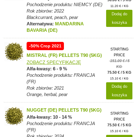
56.00 € / 5 KG
Pochodzenie produktu: NIEMCY (DE)
11.20 € / KG
Rok zbiorów: 2022
Dodaj do
Blackcurrant, peach, pear
koszyka
Alternatywa:
MANDARINA
BAVARIA (DE)
-50% Crop 2021
STARTING
MISTRAL (FR) PELLETS T90 (5KG)
PRICE
151.00 € / 5
ZOBACZ SPECYFIKACJĘ
KG
Alfa-kwasy: 6 - 9 %
75.50 € / 5 KG
Pochodzenie produktu: FRANCJA
15.10 € / KG
(FR)
Dodaj do
Rok zbiorów: 2021
Orange, herbal, pear
koszyka
NUGGET (DE) PELLETS T90 (5KG)
STARTING
Alfa-kwasy: 10 - 14 %
PRICE
Pochodzenie produktu: FRANCJA
75.50 € / 5 KG
(FR)
15.10 € / KG
Rok zbiorów: 2024