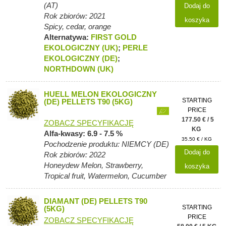
(AT)
Dodaj do
Rok zbiorów: 2021
koszyka
Spicy, cedar, orange
Alternatywa:
FIRST GOLD
EKOLOGICZNY (UK)
;
PERLE
EKOLOGICZNY (DE)
;
NORTHDOWN (UK)
HUELL MELON EKOLOGICZNY
STARTING
(DE) PELLETS T90 (5KG)
PRICE
177.50 € / 5
ZOBACZ SPECYFIKACJĘ
KG
Alfa-kwasy: 6.9 - 7.5 %
35.50 € / KG
Pochodzenie produktu: NIEMCY (DE)
Dodaj do
Rok zbiorów: 2022
Honeydew Melon, Strawberry,
koszyka
Tropical fruit, Watermelon, Cucumber
DIAMANT (DE) PELLETS T90
STARTING
(5KG)
PRICE
ZOBACZ SPECYFIKACJĘ