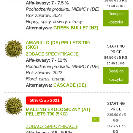
58.00 € / 5 KG
Alfa-kwasy: 7 - 7.5 %
11.60 € / KG
Pochodzenie produktu: NIEMCY (DE)
Dodaj do
Rok zbiorów: 2022
Hoppy, spicy, flowery, citrusy
koszyka
Alternatywa:
GREEN BULLET (NZ)
AMARILLO (DE) PELLETS T90
STARTING
(5KG)
PRICE
ZOBACZ SPECYFIKACJĘ
84.50 € / 5 KG
Alfa-kwasy: 7 - 11 %
16.90 € / KG
Pochodzenie produktu: NIEMCY (DE)
Dodaj do
Rok zbiorów: 2022
Floral, citrus, orange
koszyka
Alternatywa:
CASCADE (DE)
-50% Crop 2021
STARTING
MALLING EKOLOGICZNY (AT)
PRICE
PELLETS T90 (5KG)
235.50 € / 5
KG
ZOBACZ SPECYFIKACJĘ
117.75 € / 5
KG
Alfa-kwasy: 8.8 - 9.8 %