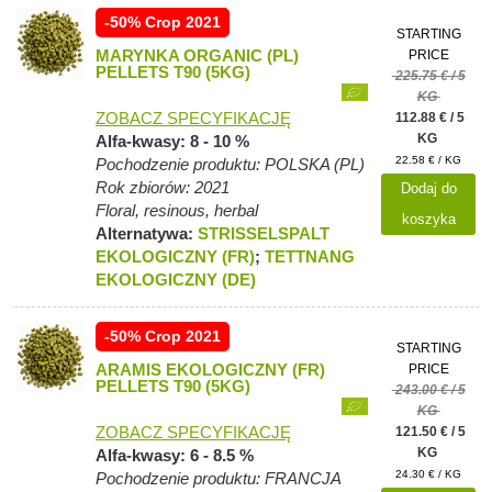
-50% Crop 2021
STARTING
MARYNKA ORGANIC (PL)
PRICE
PELLETS T90 (5KG)
225.75 € / 5
KG
ZOBACZ SPECYFIKACJĘ
112.88 € / 5
KG
Alfa-kwasy: 8 - 10 %
22.58 € / KG
Pochodzenie produktu: POLSKA (PL)
Rok zbiorów: 2021
Dodaj do
Floral, resinous, herbal
koszyka
Alternatywa:
STRISSELSPALT
EKOLOGICZNY (FR)
;
TETTNANG
EKOLOGICZNY (DE)
-50% Crop 2021
STARTING
ARAMIS EKOLOGICZNY (FR)
PRICE
PELLETS T90 (5KG)
243.00 € / 5
KG
ZOBACZ SPECYFIKACJĘ
121.50 € / 5
KG
Alfa-kwasy: 6 - 8.5 %
24.30 € / KG
Pochodzenie produktu: FRANCJA