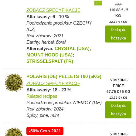
KG
ZOBACZ SPECYFIKACJĘ
110.88 € / 5
KG
Alfa-kwasy: 6 - 10 %
22.18 € / KG
Pochodzenie produktu: CZECHY
(CZ)
Dodaj do
Rok zbiorów: 2021
koszyka
Earthy, herbal, floral
Alternatywa:
CRYSTAL (USA)
;
MOUNT HOOD (USA)
;
STRISSELSPALT (FR)
POLARIS (DE) PELLETS T90 (5KG)
STARTING
ZOBACZ SPECYFIKACJĘ
PRICE
Alfa-kwasy: 18 - 23 %
67.75 € / 5 KG
Related recipes
13.55 € / KG
Pochodzenie produktu: NIEMCY (DE)
Dodaj do
Rok zbiorów: 2024
koszyka
Spicy, pine, mint
-50% Crop 2021
STARTING