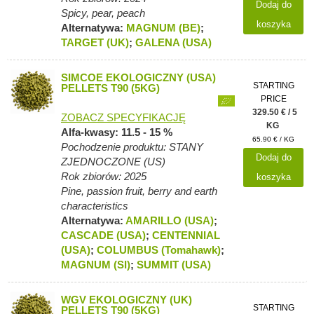
Dodaj do
Spicy, pear, peach
koszyka
Alternatywa:
MAGNUM (BE)
;
TARGET (UK)
;
GALENA (USA)
SIMCOE EKOLOGICZNY (USA)
STARTING
PELLETS T90 (5KG)
PRICE
329.50 € / 5
ZOBACZ SPECYFIKACJĘ
KG
Alfa-kwasy: 11.5 - 15 %
65.90 € / KG
Pochodzenie produktu: STANY
Dodaj do
ZJEDNOCZONE (US)
Rok zbiorów: 2025
koszyka
Pine, passion fruit, berry and earth
characteristics
Alternatywa:
AMARILLO (USA)
;
CASCADE (USA)
;
CENTENNIAL
(USA)
;
COLUMBUS (Tomahawk)
;
MAGNUM (SI)
;
SUMMIT (USA)
WGV EKOLOGICZNY (UK)
STARTING
PELLETS T90 (5KG)