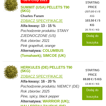
-50% Crop 2021
STARTING
SUMMIT (USA) PELLETS T90
PRICE
(5KG)
207.00 € / 5
Charles Faram
KG
ZOBACZ SPECYFIKACJĘ
103.50 € / 5
KG
Alfa-kwasy: 13 - 15 %
20.70 € / KG
Pochodzenie produktu: STANY
ZJEDNOCZONE (US)
Dodaj do
Rok zbiorów: 2021
koszyka
Pink grapefruit, orange
Alternatywa:
COLUMBUS
(Tomahawk)
;
SIMCOE (UK)
HERKULES (DE) PELLETS T90
STARTING
(5KG)
PRICE
ZOBACZ SPECYFIKACJĘ
69.00 € / 5 KG
Alfa-kwasy: 16 - 20 %
13.80 € / KG
Pochodzenie produktu: NIEMCY (DE)
Dodaj do
Rok zbiorów: 2025
Pine, spicy, black pepper
koszyka
Alternatywa:
WARRIOR (UK)
;