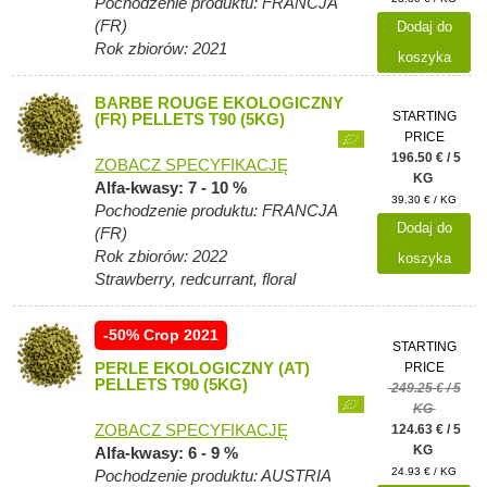
Pochodzenie produktu: FRANCJA
(FR)
Dodaj do
Rok zbiorów: 2021
koszyka
BARBE ROUGE EKOLOGICZNY
STARTING
(FR) PELLETS T90 (5KG)
PRICE
196.50 € / 5
ZOBACZ SPECYFIKACJĘ
KG
Alfa-kwasy: 7 - 10 %
39.30 € / KG
Pochodzenie produktu: FRANCJA
Dodaj do
(FR)
Rok zbiorów: 2022
koszyka
Strawberry, redcurrant, floral
-50% Crop 2021
STARTING
PERLE EKOLOGICZNY (AT)
PRICE
PELLETS T90 (5KG)
249.25 € / 5
KG
ZOBACZ SPECYFIKACJĘ
124.63 € / 5
KG
Alfa-kwasy: 6 - 9 %
24.93 € / KG
Pochodzenie produktu: AUSTRIA