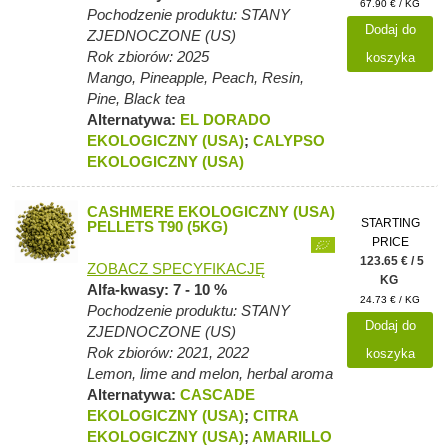
67.90 € / KG
Pochodzenie produktu: STANY
Dodaj do
ZJEDNOCZONE (US)
Rok zbiorów: 2025
koszyka
Mango, Pineapple, Peach, Resin,
Pine, Black tea
Alternatywa:
EL DORADO
EKOLOGICZNY (USA)
;
CALYPSO
EKOLOGICZNY (USA)
CASHMERE EKOLOGICZNY (USA)
STARTING
PELLETS T90 (5KG)
PRICE
123.65 € / 5
ZOBACZ SPECYFIKACJĘ
KG
Alfa-kwasy: 7 - 10 %
24.73 € / KG
Pochodzenie produktu: STANY
Dodaj do
ZJEDNOCZONE (US)
Rok zbiorów: 2021, 2022
koszyka
Lemon, lime and melon, herbal aroma
Alternatywa:
CASCADE
EKOLOGICZNY (USA)
;
CITRA
EKOLOGICZNY (USA)
;
AMARILLO