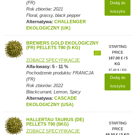
(FR)
Dodaj do
Rok zbiorów: 2021
koszyka
Floral, grassy, black pepper
Alternatywa:
CHALLENGER
EKOLOGICZNY (UK)
BREWERS GOLD EKOLOGICZNY
STARTING
(FR) PELLETS T90 (5 KG)
PRICE
187.00 € / 5
ZOBACZ SPECYFIKACJĘ
KG
Alfa-kwasy: 5 - 11 %
37.40 € / KG
Pochodzenie produktu: FRANCJA
Dodaj do
(FR)
Rok zbiorów: 2022
koszyka
Blackcurrant, Lemon, Spicy
Alternatywa:
CASCADE
EKOLOGICZNY (USA)
HALLERTAU TAURUS (DE)
STARTING
PELLETS T90 (5KG)
PRICE
ZOBACZ SPECYFIKACJĘ
66.50 € / 5 KG