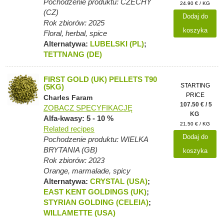
Pochodzenie produktu: CZECHY
24.90 € / KG
(CZ)
Dodaj do
Rok zbiorów: 2025
koszyka
Floral, herbal, spice
Alternatywa:
LUBELSKI (PL)
;
TETTNANG (DE)
FIRST GOLD (UK) PELLETS T90
STARTING
(5KG)
PRICE
Charles Faram
107.50 € / 5
ZOBACZ SPECYFIKACJĘ
KG
Alfa-kwasy: 5 - 10 %
21.50 € / KG
Related recipes
Dodaj do
Pochodzenie produktu: WIELKA
BRYTANIA (GB)
koszyka
Rok zbiorów: 2023
Orange, marmalade, spicy
Alternatywa:
CRYSTAL (USA)
;
EAST KENT GOLDINGS (UK)
;
STYRIAN GOLDING (CELEIA)
;
WILLAMETTE (USA)