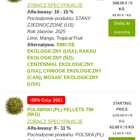
349.50 € / 5
ZOBACZ SPECYFIKACJĘ
KG
Alfa-kwasy: 10 - 15 %
69.90 € / KG
Pochodzenie produktu: STANY
Dodaj do
ZJEDNOCZONE (US)
Rok zbiorów: 2025
koszyka
Lime, Mango, Tropical Fruit
Alternatywa:
SIMCOE
EKOLOGICZNY (USA)
;
RAKAU
EKOLOGICZNY (NZ)
;
CENTENNIAL EKOLOGICZNY
(USA)
;
CHINOOK EKOLOGICZNY
(CAN)
;
MOSAIC EKOLOGICZNY
(USA)
-50% Crop 2021
STARTING
PULAWSKI (PL) PELLETS T90
PRICE
(5KG)
124.00 € / 5
ZOBACZ SPECYFIKACJĘ
KG
62.00 € / 5 KG
Alfa-kwasy: 8 - 11 %
12.40 € / KG
Pochodzenie produktu: POLSKA (PL)