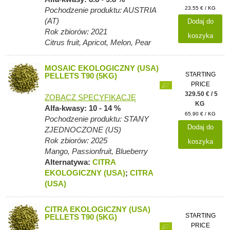
23.55 € / KG
Pochodzenie produktu: AUSTRIA
(AT)
Dodaj do
Rok zbiorów: 2021
koszyka
Citrus fruit, Apricot, Melon, Pear
MOSAIC EKOLOGICZNY (USA)
STARTING
PELLETS T90 (5KG)
PRICE
329.50 € / 5
ZOBACZ SPECYFIKACJĘ
KG
Alfa-kwasy: 10 - 14 %
65.90 € / KG
Pochodzenie produktu: STANY
Dodaj do
ZJEDNOCZONE (US)
Rok zbiorów: 2025
koszyka
Mango, Passionfruit, Blueberry
Alternatywa:
CITRA
EKOLOGICZNY (USA)
;
CITRA
(USA)
CITRA EKOLOGICZNY (USA)
STARTING
PELLETS T90 (5KG)
PRICE