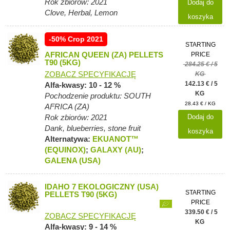
Rok zbiorów: 2021
Dodaj do
Clove, Herbal, Lemon
koszyka
-50% Crop 2021
STARTING
AFRICAN QUEEN (ZA) PELLETS
PRICE
T90 (5KG)
284.25 € / 5
ZOBACZ SPECYFIKACJĘ
KG
142.13 € / 5
Alfa-kwasy: 10 - 12 %
KG
Pochodzenie produktu: SOUTH
28.43 € / KG
AFRICA (ZA)
Dodaj do
Rok zbiorów: 2021
Dank, blueberries, stone fruit
koszyka
Alternatywa:
EKUANOT™
(EQUINOX)
;
GALAXY (AU)
;
GALENA (USA)
IDAHO 7 EKOLOGICZNY (USA)
STARTING
PELLETS T90 (5KG)
PRICE
339.50 € / 5
ZOBACZ SPECYFIKACJĘ
KG
Alfa-kwasy: 9 - 14 %