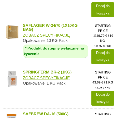
Dodaj do
koszyka
SAFLAGER W-34/70 (1X10KG
STARTING
BAG)
PRICE
ZOBACZ SPECYFIKACJĘ
1119.70 € / 10
Opakowanie: 10 KG Pack
KG
111.97 € / KG
* Produkt dostępny wyłącznie na
Dodaj do
życzenie
koszyka
SPRINGFERM BR-2 (1KG)
STARTING
PRICE
ZOBACZ SPECYFIKACJĘ
43.09 € / 1 KG
Opakowanie: 1 KG Pack
43.09 € / KG
Dodaj do
koszyka
SAFBREW DA-16 (500G)
STARTING