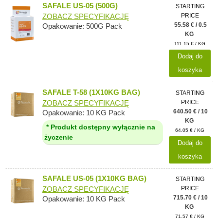
SAFALE US-05 (500G)
STARTING
PRICE
ZOBACZ SPECYFIKACJĘ
55.58 € / 0.5
Opakowanie: 500G Pack
KG
111.15 € / KG
Dodaj do
koszyka
SAFALE T-58 (1X10KG BAG)
STARTING
PRICE
ZOBACZ SPECYFIKACJĘ
640.50 € / 10
Opakowanie: 10 KG Pack
KG
* Produkt dostępny wyłącznie na
64.05 € / KG
życzenie
Dodaj do
koszyka
SAFALE US-05 (1X10KG BAG)
STARTING
PRICE
ZOBACZ SPECYFIKACJĘ
715.70 € / 10
Opakowanie: 10 KG Pack
KG
71.57 € / KG