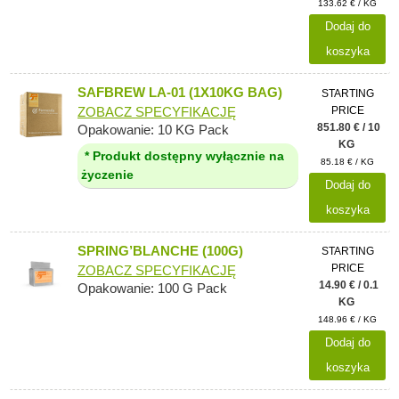
133.62 € / KG
Dodaj do
koszyka
SAFBREW LA-01 (1X10KG BAG)
STARTING
PRICE
ZOBACZ SPECYFIKACJĘ
851.80 € / 10
Opakowanie: 10 KG Pack
KG
* Produkt dostępny wyłącznie na
85.18 € / KG
życzenie
Dodaj do
koszyka
SPRING’BLANCHE (100G)
STARTING
PRICE
ZOBACZ SPECYFIKACJĘ
14.90 € / 0.1
Opakowanie: 100 G Pack
KG
148.96 € / KG
Dodaj do
koszyka