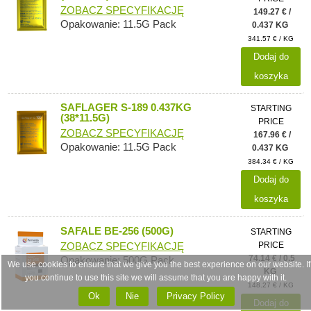
ZOBACZ SPECYFIKACJĘ
149.27 € /
Opakowanie: 11.5G Pack
0.437 KG
341.57 € / KG
Dodaj do
koszyka
SAFLAGER S-189 0.437KG
STARTING
(38*11.5G)
PRICE
ZOBACZ SPECYFIKACJĘ
167.96 € /
Opakowanie: 11.5G Pack
0.437 KG
384.34 € / KG
Dodaj do
koszyka
SAFALE BE-256 (500G)
STARTING
PRICE
ZOBACZ SPECYFIKACJĘ
74.14 € / 0.5
Opakowanie: 500G Pack
We use cookies to ensure that we give you the best experience on our website. If
KG
you continue to use this site we will assume that you are happy with it.
148.27 € / KG
Ok
Nie
Privacy Policy
Dodaj do