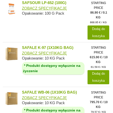
SAFSOUR LP-652 (100G)
STARTING
PRICE
ZOBACZ SPECYFIKACJĘ
86.90 € / 0.1
Opakowanie: 100 G Pack
KG
868.95 € / KG
Dodaj do
koszyka
SAFALE K-97 (1X10KG BAG)
STARTING
PRICE
ZOBACZ SPECYFIKACJĘ
615.90 € / 10
Opakowanie: 10 KG Pack
KG
* Produkt dostępny wyłącznie na
61.59 € / KG
życzenie
Dodaj do
koszyka
SAFALE WB-06 (1X10KG BAG)
STARTING
PRICE
ZOBACZ SPECYFIKACJĘ
795.70 € / 10
Opakowanie: 10 KG Pack
KG
* Produkt dostępny wyłącznie na
79.57 € / KG