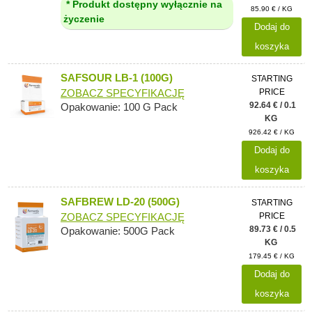
* Produkt dostępny wyłącznie na
85.90 € / KG
życzenie
Dodaj do
koszyka
SAFSOUR LB-1 (100G)
STARTING
PRICE
ZOBACZ SPECYFIKACJĘ
92.64 € / 0.1
Opakowanie: 100 G Pack
KG
926.42 € / KG
Dodaj do
koszyka
SAFBREW LD-20 (500G)
STARTING
PRICE
ZOBACZ SPECYFIKACJĘ
89.73 € / 0.5
Opakowanie: 500G Pack
KG
179.45 € / KG
Dodaj do
koszyka