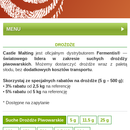
MENU
DROŻDŻE
Castle Malting
jest oficjalnym dystrybutorem
Fermentis®
—
światowego lidera w zakresie suchych drożdży
piwowarskich
. Możemy dostarczyć drożdże wraz z paletą
słodu, bez
dodatkowych kosztów transportu
.
Skorzystaj ze specjalnych rabatów na drożdże (5 g – 500 g):
•
3% rabatu
od
2,5 kg
na referencję
•
5% rabatu
od
5 kg
na referencję
* Dostępne na zapytanie
Suche Drożdże Piwowarskie
5 g
11.5 g
25 g