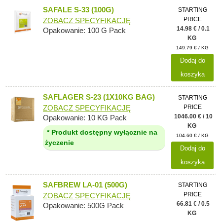
SAFALE S-33 (100G)
STARTING
PRICE
ZOBACZ SPECYFIKACJĘ
14.98 € / 0.1
Opakowanie: 100 G Pack
KG
149.79 € / KG
Dodaj do
koszyka
SAFLAGER S-23 (1X10KG BAG)
STARTING
PRICE
ZOBACZ SPECYFIKACJĘ
1046.00 € / 10
Opakowanie: 10 KG Pack
KG
* Produkt dostępny wyłącznie na
104.60 € / KG
życzenie
Dodaj do
koszyka
SAFBREW LA-01 (500G)
STARTING
PRICE
ZOBACZ SPECYFIKACJĘ
66.81 € / 0.5
Opakowanie: 500G Pack
KG