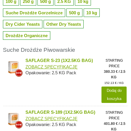
100 g
250 g
500 g
2.5 KG
10 kg
Suche Drożdże Gorzelnicze
500 g
10 kg
Dry Cider Yeasts
Other Dry Yeasts
Drożdże Organiczne
Suche Drożdże Piwowarskie
SAFLAGER S-23 (1X2.5KG BAG)
STARTING
PRICE
ZOBACZ SPECYFIKACJĘ
380.33 € / 2.5
Opakowanie: 2.5 KG Pack
KG
152.13 € / KG
Dodaj do
koszyka
SAFLAGER S-189 (1X2.5KG BAG)
STARTING
PRICE
ZOBACZ SPECYFIKACJĘ
401.80 € / 2.5
Opakowanie: 2.5 KG Pack
KG