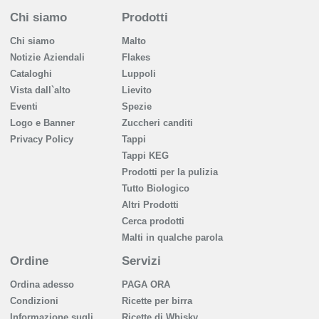
Chi siamo
Prodotti
Chi siamo
Malto
Notizie Aziendali
Flakes
Cataloghi
Luppoli
Vista dall`alto
Lievito
Eventi
Spezie
Logo e Banner
Zuccheri canditi
Privacy Policy
Tappi
Tappi KEG
Prodotti per la pulizia
Tutto Biologico
Altri Prodotti
Cerca prodotti
Malti in qualche parola
Ordine
Servizi
Ordina adesso
PAGA ORA
Condizioni
Ricette per birra
Informazione sugli
Ricette di Whisky