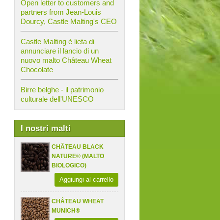
Open letter to customers and
partners from Jean-Louis
Dourcy, Castle Malting's CEO
Castle Malting è lieta di
annunciare il lancio di un
nuovo malto Château Wheat
Chocolate
Birre belghe - il patrimonio
culturale dell'UNESCO
I nostri malti
CHÂTEAU BLACK
NATURE® (MALTO
BIOLOGICO)
Aggiungi al carrello
CHÂTEAU WHEAT
MUNICH®