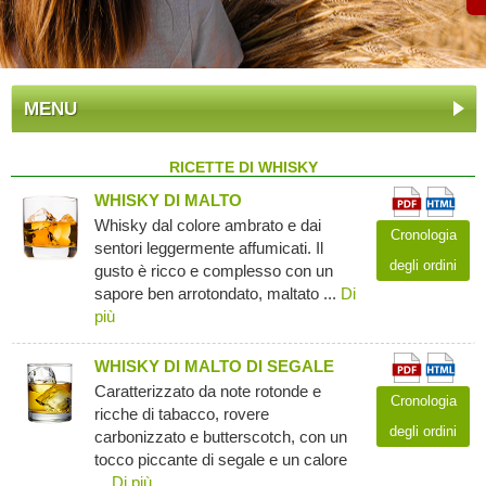
MENU
RICETTE DI WHISKY
WHISKY DI MALTO
Whisky dal colore ambrato e dai
Cronologia
sentori leggermente affumicati. Il
degli ordini
gusto è ricco e complesso con un
sapore ben arrotondato, maltato ...
Di
più
WHISKY DI MALTO DI SEGALE
Caratterizzato da note rotonde e
Cronologia
ricche di tabacco, rovere
degli ordini
carbonizzato e butterscotch, con un
tocco piccante di segale e un calore
...
Di più