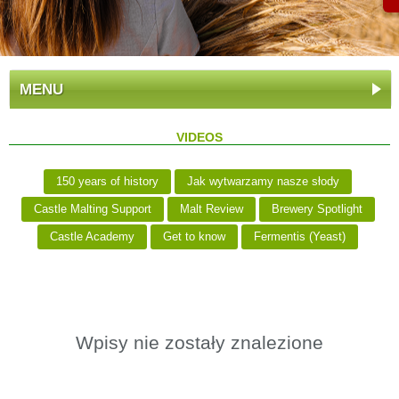
MENU
VIDEOS
150 years of history
Jak wytwarzamy nasze słody
Castle Malting Support
Malt Review
Brewery Spotlight
Castle Academy
Get to know
Fermentis (Yeast)
Wpisy nie zostały znalezione