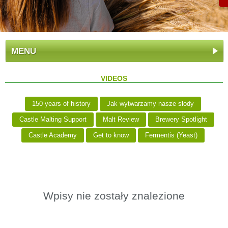
MENU
VIDEOS
150 years of history
Jak wytwarzamy nasze słody
Castle Malting Support
Malt Review
Brewery Spotlight
Castle Academy
Get to know
Fermentis (Yeast)
Wpisy nie zostały znalezione