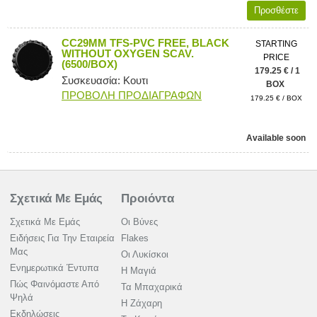
Προσθέστε
CC29MM TFS-PVC FREE, BLACK
STARTING
WITHOUT OXYGEN SCAV.
PRICE
(6500/BOX)
179.25 € / 1
Συσκευασία: Κουτι
BOX
ΠΡΟΒΟΛΗ ΠΡΟΔΙΑΓΡΑΦΩΝ
179.25 € / BOX
Available soon
Σχετικά Με Εμάς
Προιόντα
Σχετικά Με Εμάς
Οι Βύνες
Ειδήσεις Για Την Εταιρεία
Flakes
Μας
Οι Λυκίσκοι
Ενημερωτικά Έντυπα
Η Μαγιά
Πώς Φαινόμαστε Από
Τα Μπαχαρικά
Ψηλά
Η Ζάχαρη
Εκδηλώσεις