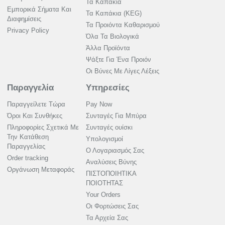
Τα Καπάκια
Εμπορικά Σήματα Και
Τα Καπάκια (KEG)
Διαφημίσεις
Τα Προιόντα Καθαρισμού
Privacy Policy
Όλα Τα Βιολογικά
Άλλα Προϊόντα
Ψάξτε Για Ένα Προιόν
Οι Βύνες Με Λίγες Λέξεις
Παραγγελία
Υπηρεσίες
Παραγγείλετε Τώρα
Pay Now
Όροι Και Συνθήκες
Συνταγές Για Μπύρα
Πληροφορίες Σχετικά Με
Συνταγές ουίσκι
Την Κατάθεση
Υπολογισμοί
Παραγγελίας
Ο Λογαριασμός Σας
Order tracking
Αναλύσεις Βύνης
Οργάνωση Μεταφοράς
ΠΙΣΤΟΠΟΙΗΤΙΚΑ
ΠΟΙΟΤΗΤΑΣ
Your Orders
Οι Φορτώσεις Σας
Τα Αρχεία Σας