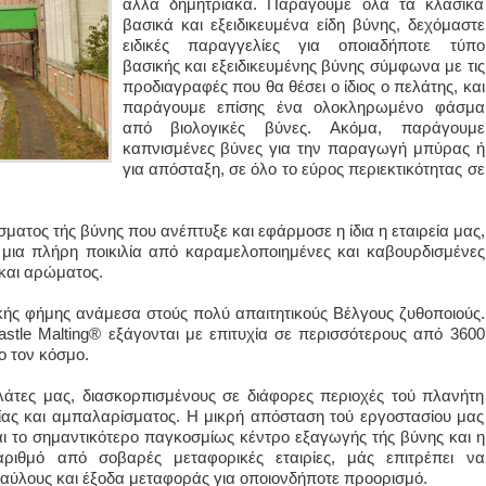
άλλα δημητριακά. Παράγουμε όλα τα κλασικά
βασικά και εξειδικευμένα είδη βύνης, δεχόμαστε
ειδικές παραγγελίες για οποιαδήποτε τύπο
βασικής και εξειδικευμένης βύνης σύμφωνα με τις
προδιαγραφές που θα θέσει ο ίδιος ο πελάτης, και
παράγουμε επίσης ένα ολοκληρωμένο φάσμα
από βιολογικές βύνες. Ακόμα, παράγουμε
καπνισμένες βύνες για την παραγωγή μπύρας ή
για απόσταξη, σε όλο το εύρος περιεκτικότητας σε
ματος τής βύνης που ανέπτυξε και εφάρμοσε η ίδια η εταιρεία μας,
μια πλήρη ποικιλία από καραμελοποιημένες και καβουρδισμένες
 και αρώματος.
τικής φήμης ανάμεσα στούς πολύ απαιτητικούς Βέλγους ζυθοποιούς.
astle Malting® εξάγονται με επιτυχία σε περισσότερους από 3600
ο τον κόσμο.
άτες μας, διασκορπισμένους σε διάφορες περιοχές τού πλανήτη
ίας και αμπαλαρίσματος. Η μικρή απόσταση τού εργοστασίου μας
αι το σημαντικότερο παγκοσμίως κέντρο εξαγωγής τής βύνης και η
ιθμό από σοβαρές μεταφορικές εταιρίες, μάς επιτρέπει να
ναύλους και έξοδα μεταφοράς για οποιονδήποτε προορισμό.