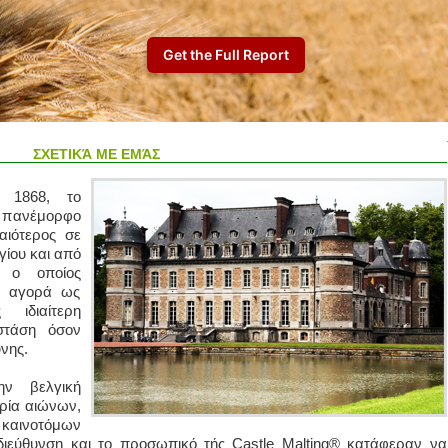
ΣΧΕΤΙΚΆ ΜΕ ΕΜΆΣ
ο 1868, το
ο πανέμορφο
λαιότερος σε
γίου και από
, ο οποίος
ην αγορά ως
ιδιαίτερη
στάση όσον
νης.
ν βελγική
ρία αιώνων,
καινοτόμων
 διεύθυνση και το προσωπικό τής Castle Malting® κατάφεραν να