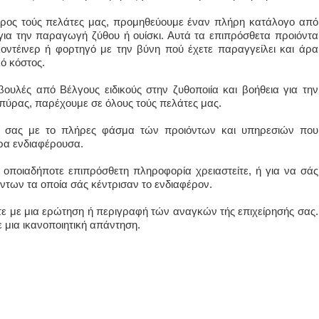
προς τούς πελάτες μας, προμηθεύουμε έναν πλήρη κατάλογο από
για την παραγωγή ζύθου ή ουίσκι. Αυτά τα επιπρόσθετα προιόντα
οντέινερ ή φορτηγό με την βύνη πού έχετε παραγγείλει και άρα
ό κόστος.
ουλές από Βέλγους ειδικούς στην ζυθοποιία και βοήθεια για την
πύρας, παρέχουμε σε όλους τούς πελάτες μας.
ία σας με το πλήρες φάσμα τών προιόντων και υπηρεσιών που
ερα ενδιαφέρουσα.
 οποιαδήποτε επιπρόσθετη πληροφορία χρειαστείτε, ή για να σάς
ντων τα οποία σάς κέντρισαν το ενδιαφέρον.
τε με μια ερώτηση ή περιγραφή τών αναγκών τής επιχείρησής σας.
ε μια ικανοποιητική απάντηση.