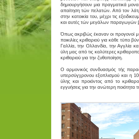
δημιουργήσουν μια πραγματικά μοναδ
απαίτηση τών πελατών. Από τον λάτ
στην κατοικία του, μέχρι τις εξειδικ
και αυτές τών μεγάλων παραγωγών β
Όπως ακριβώς έκαναν οι προγονοί μα
ποικιλίες κριθαριού για κάθε τύπο βύ
Γαλλία, την Ολλανδία, την Αγγλία κ
ύλη μας από τις καλύτερες κριθαροπ
κριθαριού για την ζυθοποίηση.
Ο αρμονικός συνδυασμός τής παραδ
υπερσύγχρονου εξοπλισμού και η 10
ύλης και προιόντος από το κριθαρ
εγγυήσεις για την ανώτερη ποιότητα τ