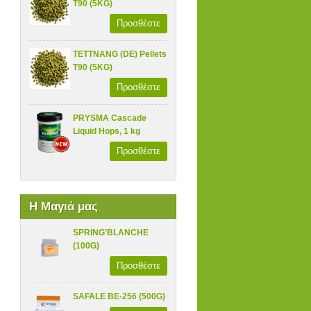
T90 (5KG)
Προσθέστε
TETTNANG (DE) Pellets
T90 (5KG)
Προσθέστε
PRYSMA Cascade
Liquid Hops, 1 kg
Προσθέστε
Η Μαγιά μας
SPRING’BLANCHE
(100G)
Προσθέστε
SAFALE BE-256 (500G)