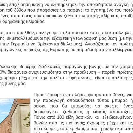
ική επιχείρηση ικανή να εξυπηρετήσει την οποιαδήποτε ανάγκη ή
ρη τού ζύθου που αποφάσισε να παράγει το αγαπημένο του ποτό
ευμένες απαιτήσεις τών ποιοτικών ζυθοποιών μικρής κλίμακας (craft)
ιομηχανικής κλίμακας.
ς στο παρελθόν, επιλέγουμε πολύ προσεκτικά τις πιο κατάλληλες
νης, εκμεταλλευόμενοι την εξαιρετική γεωγραφική μας θέση (με την
αι την Γερμανία να βρίσκονται δίπλα μας). Αγοράζουμε την πρώτη
αραγωγικές περιοχές τής Ευρώπης με παράδοση στην καλλιέργεια
οσιακής 9ήμερης διαδικασίας παραγωγής βύνης ,με την χρήση
0% διαφάνεια-ανιχνευσιμότητα στην προέλευση – πορεία πρώτης
οχώραφο μέχρι και την παλέτα εκφόρτωσης, είναι οι καλύτερες
ής βύνης μας.
Προσφέρουμε ένα πλήρες φάσμα από βύνες, για
την παραγωγή οποιουδήποτε τύπου μπύρας ή
ουίσκι, που θα μπορούσε να σκεφτεί ένας
δημιουργικός ζυθοποιός ή ειδικός απόσταξης.
Πάνω από 100 είδη βασικών και εξειδικευμένων
βυνών από τις πιό ανοιχτόχρωμες μέχρι και τις
πιο σκούρες, από κριθάρι, σιτάρι ή ακόμα και από