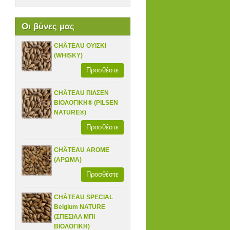
Οι βύνες μας
CHÂTEAU ΟΥΙΣΚΙ
(WHISKY)
Προσθέστε
CHÂTEAU ΠΙΛΣΕΝ
ΒΙΟΛΟΓΙΚΗ® (PILSEN
NATURE®)
Προσθέστε
CHÂTEAU AROME
(ΑΡΩΜΑ)
Προσθέστε
CHÂTEAU SPECIAL
Belgium NATURE
(ΣΠΕΣΙΑΛ ΜΠΙ
ΒΙΟΛΟΓΙΚΗ)