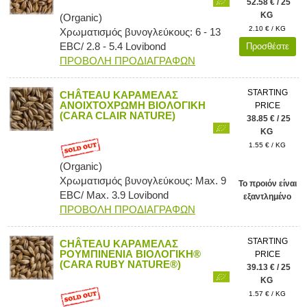
52.58 € / 25
KG
(Organic)
2.10 € / KG
Χρωματισμός βυνογλεύκους: 6 - 13
EBC/ 2.8 - 5.4 Lovibond
Προσθέστε
ΠΡΟΒΟΛΗ ΠΡΟΔΙΑΓΡΑΦΩΝ
STARTING
CHÂTEAU ΚΑΡΑΜΕΛΑΣ
ΑΝΟΙΧΤΟΧΡΩΜΗ ΒΙΟΛΟΓΙΚΗ
PRICE
(CARA CLAIR NATURE)
38.85 € / 25
KG
1.55 € / KG
(Organic)
Χρωματισμός βυνογλεύκους: Max. 9
Το προιόν είναι
EBC/ Max. 3.9 Lovibond
εξαντλημένο
ΠΡΟΒΟΛΗ ΠΡΟΔΙΑΓΡΑΦΩΝ
STARTING
CHÂTEAU ΚΑΡΑΜΕΛΑΣ
ΡΟΥΜΠΙΝΕΝΙΑ ΒΙΟΛΟΓΙΚΗ®
PRICE
(CARA RUBY NATURE®)
39.13 € / 25
KG
1.57 € / KG