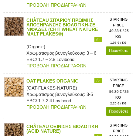
ΠΡΟΒΟΛΗ ΠΡΟΔΙΑΓΡΑΦΩΝ
STARTING
CHÂTEAU ΣΙΤΑΡΙΟΥ ΠΡΩΙΜΗΣ
ΑΠΟΞΗΡΑΝΣΗΣ ΒΙΟΛΟΓΙΚΗ-ΣΕ
PRICE
ΝΙΦΑΔΕΣ (CHIT WHEAT NATURE
49.38 € / 25
MALT FLAKES®)
KG
1.98 € / KG
(Organic)
Προσθέστε
Χρωματισμός βυνογλεύκους: 3 – 6
EBC/ 1.7 – 2.8 Lovibond
ΠΡΟΒΟΛΗ ΠΡΟΔΙΑΓΡΑΦΩΝ
STARTING
OAT FLAKES ORGANIC
PRICE
(OAT-FLAKES-NATURE)
56.30 € / 25
Χρωματισμός βυνογλεύκους: 3-5
KG
EBC/ 1.7-2.4 Lovibond
2.25 € / KG
ΠΡΟΒΟΛΗ ΠΡΟΔΙΑΓΡΑΦΩΝ
Προσθέστε
STARTING
CHÂTEAU ΟΞΙΝΙΣΗΣ ΒΙΟΛΟΓΙΚΗ
(ACID NATURE)
PRICE