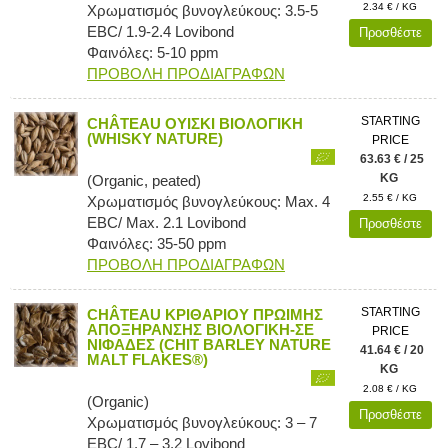
2.34 € / KG
Χρωματισμός βυνογλεύκους: 3.5-5
EBC/ 1.9-2.4 Lovibond
Προσθέστε
Φαινόλες: 5-10 ppm
ΠΡΟΒΟΛΗ ΠΡΟΔΙΑΓΡΑΦΩΝ
STARTING
CHÂTEAU ΟΥΙΣΚΙ ΒΙΟΛΟΓΙΚΗ
(WHISKY NATURE)
PRICE
63.63 € / 25
KG
(Organic, peated)
2.55 € / KG
Χρωματισμός βυνογλεύκους: Max. 4
EBC/ Max. 2.1 Lovibond
Προσθέστε
Φαινόλες: 35-50 ppm
ΠΡΟΒΟΛΗ ΠΡΟΔΙΑΓΡΑΦΩΝ
STARTING
CHÂTEAU ΚΡΙΘΑΡΙΟΥ ΠΡΩΙΜΗΣ
ΑΠΟΞΗΡΑΝΣΗΣ ΒΙΟΛΟΓΙΚΗ-ΣΕ
PRICE
ΝΙΦΑΔΕΣ (CHIT BARLEY NATURE
41.64 € / 20
MALT FLAKES®)
KG
2.08 € / KG
(Organic)
Προσθέστε
Χρωματισμός βυνογλεύκους: 3 – 7
EBC/ 1.7 – 3.2 Lovibond