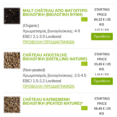
STARTING
MALT CHÂTEAU ΑΠΟ ΦΑΓΟΠΥΡΟ
ΒΙΟΛΟΓΙΚΗ (ΒΙΟΛΟΓΙΚΗ ΒΥΝΗ)
PRICE
84.33 € / 25
KG
(Organic)
3.37 € / KG
Χρωματισμός βυνογλεύκους: 4-9
EBC/ 2.1-3.9 Lovibond
Προσθέστε
ΠΡΟΒΟΛΗ ΠΡΟΔΙΑΓΡΑΦΩΝ
STARTING
CHÂTEAU ΑΠΟΣΤΑΞΗΣ
ΒΙΟΛΟΓΙΚΗ (DISTILLING NATURE)
PRICE
33.45 € / 25
KG
(Non-peated)
1.34 € / KG
Χρωματισμός βυνογλεύκους: 2.5-4.5
EBC/ 1.5-2.2 Lovibond
Προσθέστε
ΠΡΟΒΟΛΗ ΠΡΟΔΙΑΓΡΑΦΩΝ
STARTING
CHÂTEAU ΚΑΠΝΙΣΜΕΝΗ
ΒΙΟΛΟΓΙΚΗ (PEATED NATURE)*
PRICE
58.45 € / 25
KG