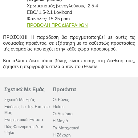
Χρωματισμός βυνογλεύκους: 2.5-4
EBC/ 1.5-2.1 Lovibond
Φαινόλες: 15-25 ppm
ΠΡΟΒΟΛΗ ΠΡΟΔΙΑΓΡΑΦΩΝ
ΠΡΟΣΟΧΗ! Η παράδοση θα πραγματοποηθεί με αυτές τις
ονομασίες προιόντος, σε εξάρτηση με το καθεστώς προστασίας
τής ονομασίας που ισχύει στην κάθε χώρα προορισμού.
Και άλλοι ειδικοί τύποι βύνης είναι επίσης στη διάθεσή σας,
ζητήστε ή περιγράψτε απλά αυτόν πού θέλετε!
Σχετικά Με Εμάς
Προιόντα
Σχετικά Με Εμάς
Οι Βύνες
Ειδήσεις Για Την Εταιρεία
Flakes
Μας
Οι Λυκίσκοι
Ενημερωτικά Έντυπα
Η Μαγιά
Πώς Φαινόμαστε Από
Τα Μπαχαρικά
Ψηλά
Η Ζάχαρη