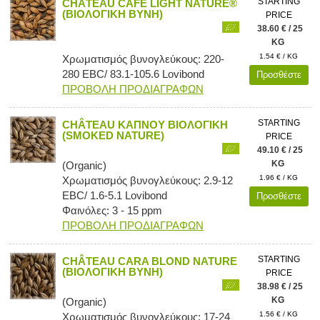
STARTING
CHÂTEAU CAFE LIGHT NATURE®
(ΒΙΟΛΟΓΙΚΗ ΒΥΝΗ)
PRICE
38.60 € / 25
KG
1.54 € / KG
Χρωματισμός βυνογλεύκους: 220-
280 EBC/ 83.1-105.6 Lovibond
Προσθέστε
ΠΡΟΒΟΛΗ ΠΡΟΔΙΑΓΡΑΦΩΝ
STARTING
CHÂTEAU ΚΑΠΝΟΥ ΒΙΟΛΟΓΙΚΗ
(SMOKED NATURE)
PRICE
49.10 € / 25
KG
(Organic)
1.96 € / KG
Χρωματισμός βυνογλεύκους: 2.9-12
EBC/ 1.6-5.1 Lovibond
Προσθέστε
Φαινόλες: 3 - 15 ppm
ΠΡΟΒΟΛΗ ΠΡΟΔΙΑΓΡΑΦΩΝ
STARTING
CHÂTEAU CARA BLOND NATURE
(ΒΙΟΛΟΓΙΚΗ ΒΥΝΗ)
PRICE
38.98 € / 25
KG
(Organic)
1.56 € / KG
Χρωματισμός βυνογλεύκους: 17-24