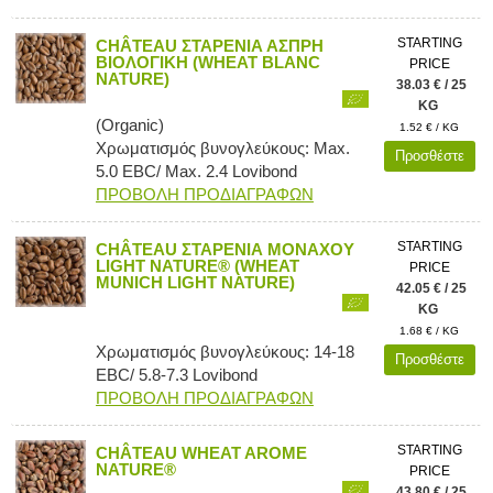
STARTING
CHÂTEAU ΣΤΑΡΕΝΙΑ ΑΣΠΡΗ
ΒΙΟΛΟΓΙΚΗ (WHEAT BLANC
PRICE
NATURE)
38.03 € / 25
KG
(Organic)
1.52 € / KG
Χρωματισμός βυνογλεύκους: Max.
Προσθέστε
5.0 EBC/ Max. 2.4 Lovibond
ΠΡΟΒΟΛΗ ΠΡΟΔΙΑΓΡΑΦΩΝ
STARTING
CHÂTEAU ΣΤΑΡΕΝΙΑ ΜΟΝΑΧΟΥ
LIGHT NATURE® (WHEAT
PRICE
MUNICH LIGHT NATURE)
42.05 € / 25
KG
1.68 € / KG
Χρωματισμός βυνογλεύκους: 14-18
Προσθέστε
EBC/ 5.8-7.3 Lovibond
ΠΡΟΒΟΛΗ ΠΡΟΔΙΑΓΡΑΦΩΝ
STARTING
CHÂTEAU WHEAT AROME
NATURE®
PRICE
43.80 € / 25