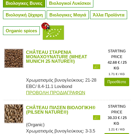
Βιολογικες Βυνες
Βιολογικοί Λυκίσκοι
Βιολογική ζάχαρη
Βιολογικες Μαγιά
Άλλα Προϊόντα
Organic spices
STARTING
CHÂTEAU ΣΤΑΡΕΝΙΑ
ΜΟΝΑΧΟΥNATURE (WHEAT
PRICE
MUNICH 25 NATURE®)
42.68 € / 25
KG
1.71 € / KG
Χρωματισμός βυνογλεύκους: 21-28
Προσθέστε
EBC/ 8.4-11.1 Lovibond
ΠΡΟΒΟΛΗ ΠΡΟΔΙΑΓΡΑΦΩΝ
STARTING
CHÂTEAU ΠΙΛΣΕΝ ΒΙΟΛΟΓΙΚΗ®
(PILSEN NATURE®)
PRICE
30.33 € / 25
KG
(Organic)
1.21 € / KG
Χρωματισμός βυνογλεύκους: 3-3.5