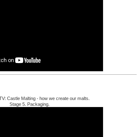
TV: Castle Malting - how we create our malts.
Stage 5. Packaging.