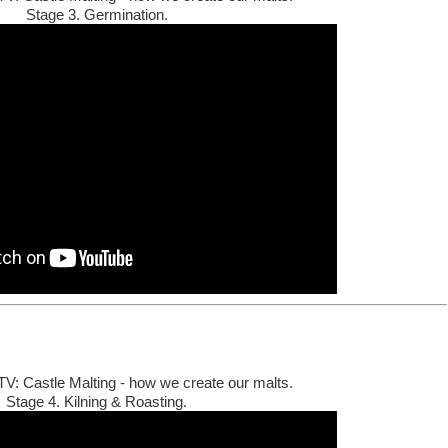
Stage 3. Germination.
TV: Castle Malting - how we create our malts.
Stage 4. Kilning & Roasting.