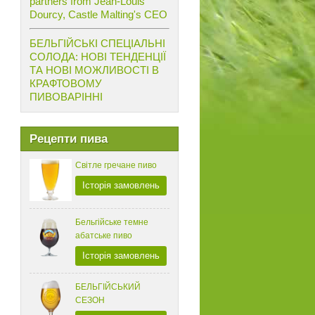
partners from Jean-Louis
Dourcy, Castle Malting's CEO
БЕЛЬГІЙСЬКІ СПЕЦІАЛЬНІ
СОЛОДА: НОВІ ТЕНДЕНЦІЇ
ТА НОВІ МОЖЛИВОСТІ В
КРАФТОВОМУ
ПИВОВАРІННІ
Рецепти пива
Світле гречане пиво
Історія замовлень
Бельгійське темне
абатське пиво
Історія замовлень
БЕЛЬГІЙСЬКИЙ
СЕЗОН