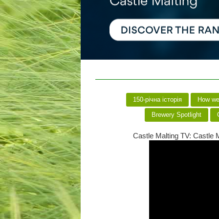
150-річна історія
How we 
Brewery Spotlight
C
Castle Malting TV: Castle M