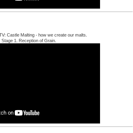
TV: Castle Malting - how we create our malts.
Stage 1. Reception of Grain.