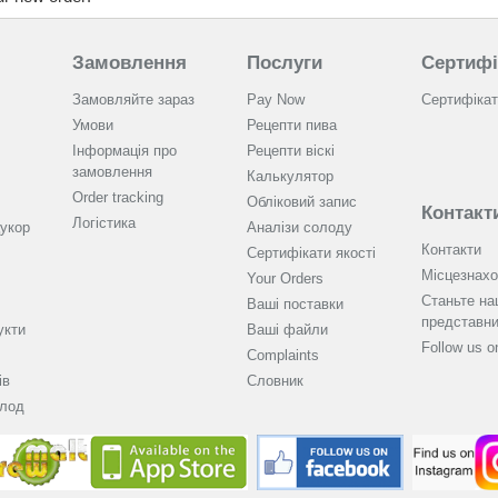
Замовлення
Послуги
Сертифі
Замовляйте зараз
Pay Now
Сертифікат
Умови
Рецепти пива
Інформація про
Рецепти віскі
замовлення
Калькулятор
Order tracking
Обліковий запис
Контакт
Логістика
укор
Аналізи солоду
Контакти
Cертифікати якості
Місцезнах
Your Orders
Станьте н
Ваші поставки
представн
укти
Ваші файли
Follow us 
Complaints
ів
Словник
олод