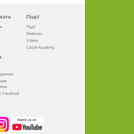
кати
Події
и
Події
Webinars
Videos
Castle Academy
и
одження
ашим
иком
on Facebook