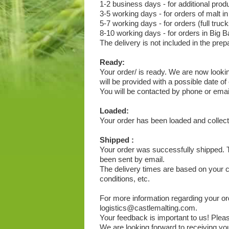
1-2 business days - for additional prod
3-5 working days - for orders of malt i
5-7 working days - for orders (full truc
8-10 working days - for orders in Big B
The delivery is not included in the prep
Ready:
Your order/ is ready. We are now lookin
will be provided with a possible date of
You will be contacted by phone or email 
Loaded:
Your order has been loaded and collecte
Shipped :
Your order was successfully shipped. T
been sent by email.
The delivery times are based on your co
conditions, etc.
For more information regarding your ord
logistics@castlemalting.com.
Your feedback is important to us! Please
We are looking forward to receiving yo