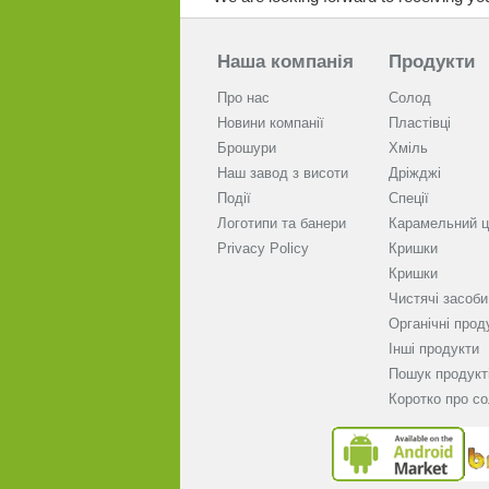
Наша компанія
Продукти
Про нас
Солод
Новини компанії
Пластівці
Брошури
Хміль
Наш завод з висоти
Дріжджі
Події
Спеції
Логотипи та банери
Карамельний ц
Privacy Policy
Кришки
Кришки
Чистячі засоби
Органічні прод
Інші продукти
Пошук продукт
Коротко про с